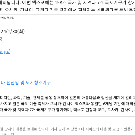
개최됩니다. 이번 엑스포에는 158개 국가 및 지역과 7개 국제기구가 참
토, 오사카, 간사이, 그리고 전국 각지에서 펼쳐지는 네트워크를 통해 문
순환과 삶이 빛나는 웰빙 미래를 만들어가는 데 기여할 것입니다. 이번 
되어 있습니다.
가들과 다양한 문화예술, 과학기술, 경제 분야에서 공동 창조의 범위를 
24/1/30(화)
. ************************************** 유메시마 신산업 
장
: 건강한 도시디자인연구소(주) https://yumeshimakikou.org/
오사카시 기타구 우메다 3-4-5, 우편번호 530-0001 이메일:
e.jp/
@yumeshimakikou.com 전화: 06-6136-8803
**********************************
마 신산업 및 도시창조기구
 디자인, 과학, 기술, 경제를 공동 창조하여 일본의 아름다움과 정신을 세계에 알리
 가지고 일본 국제 예술 축제가 오사카-간사이 엑스포와 동일한 6개월 기간에 개최
8개 국가 및 지역과 7개 국제기구가 참가하며, 엑스포 현장과 교토, 오사카, 간사이
는 네트워크를 통해 문화예술, 경제, 사회의 선순환과 삶이 빛나는 웰빙 미래를 만
. 이번 엑스포를 통해 전 세계 국가들과 다양한 문화예술, 과학기술, 경제 분야에서
 있기를 기대합니다. ************************************** 유메시마 
필 당시의 내용을 토대로 합니다. 기사 공개 후 상품이나 서비스의 내용 및 요금이 변동
국: 건강한 도시디자인연구소(주) https://yumeshimakikou.org/ 마이니치 신
 바랍니다.