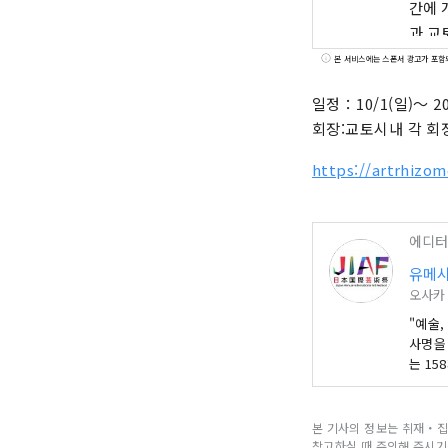
간에 
과 교
의 선
본 서비스에는 스폰서 광고가 포함
계 국
일정：10/1(일)～ 20
대합니다
회장:교토시내 각 회
사무국
딩, 
https://artrhizom
info
*****
에디터
유메시
오사카
"예술,
사명을
는 15
펼쳐지
입니다
혀갈 수
본 기사의 정보는 취재・집
/ 사무
참고하실 때 주의해 주시기