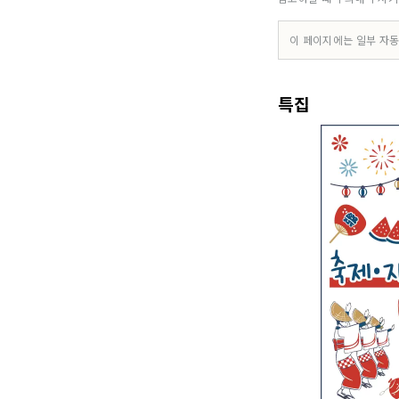
타구 우메
******
이 페이지에는 일부 자동
특집