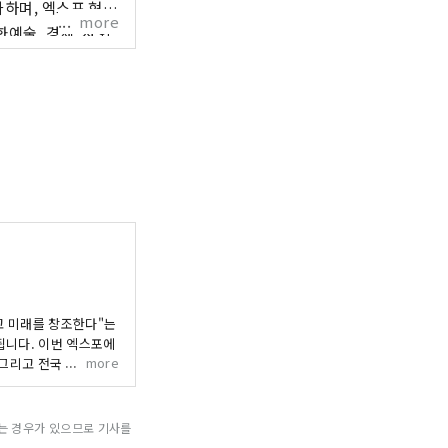
가하며, 엑스포 현장
more
화예술, 경제, 사회
엑스포를 통해 전 세
넓혀갈 수 있기를 기
및 도시창조기구(주) /
 마이니치 신문사 빌
고 미래를 창조한다"는
됩니다. 이번 엑스포에
more
, 그리고 전국 각지에서
들어가는 데 기여할 것
 공동 창조의 범위를 넓
신산업 및 도시창조기구(주)
되는 경우가 있으므로 기사를
문사 빌딩, 오사카시 기