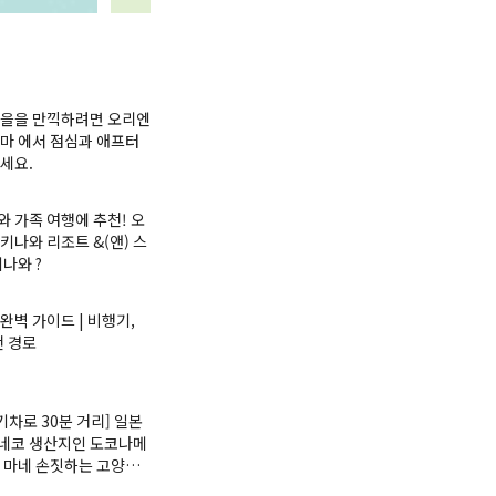
가을을 만끽하려면 오리엔
마 에서 점심과 애프터
세요.
 가족 여행에 추천! 오
키나와 리조트 &(앤) 스
키나와 ?
완벽 가이드 | 비행기,
천 경로
기차로 30분 거리] 일본
네코 생산지인 도코나메
 마네 손짓하는 고양이(
 ) 전시회에 대한 정보