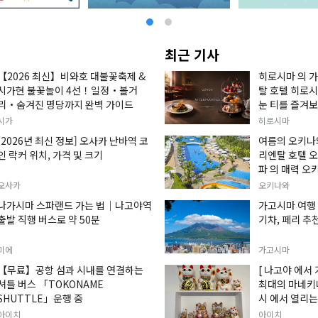
최근 기사
【2026 최신】비와호 대불꽃축제 &
히로시마 의 
시가현 불꽃놀이 4선！일정・볼거
탈 호텔 히로시
리・숨겨진 명당까지 완벽 가이드
눈 티를 즐겨보
시가
히로시마
[2026년 최신 정보] 오사카 난바역 코
여름의 오키나와
인 락커 위치, 가격 및 크기
리엔탈 호텔 오
파 의 매력 오
오사카
오키나와
나가시마 스파랜드 가는 법｜나고야역
가고시마 여행 
출발 직행 버스로 약 50분
기차, 페리 추
미에
가고시마
【무료】공항 섬과 시내를 연결하는
[ 나고야 에서 
셔틀 버스 「TOKONAME
최대의 마네키
SHUTTLE」운행 중
시 에서 열리는
손짓하는 고양이
아이치
아이치