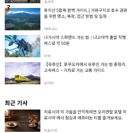
오사카
후지산 5합목 완벽 가이드 | 가와구치코 호수 관광
을 위한 명소, 복장, 접근 방법 및 일정
야마나시
나가시마 스파랜드 가는 법｜나고야역 출발 직행
버스로 약 50분
미에
【유후인】후쿠오카에서 유후인 가는 법 총정리.
고속버스・기차로 가는 교통 가이드
오이타
최근 기사
히로시마 의 가을을 만끽하려면 오리엔탈 호텔 히
로시마 에서 점심과 애프터눈 티를 즐겨보세요.
히로시마