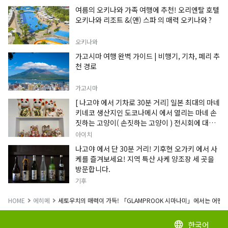
여름의 오키나와 가족 여행에 추천! 오리엔탈 호텔
오키나와 리조트 &(앤) 스파 의 매력 오키나와 ?
오키나와
가고시마 여행 완벽 가이드 | 비행기, 기차, 페리 추
천 경로
가고시마
[ 나고야 에서 기차로 30분 거리] 일본 최대의 마네
키네코 생산지인 도코나메시 에서 열리는 마네 손
짓하는 고양이( 손짓하는 고양이 ) 전시회에 대한
정보입니다.
아이치
나고야 에서 단 30분 거리! 기후현 오가키 에서 사
케를 즐겨보세요! 지역 특산 사케 양조장 세 곳을
방문합니다.
기후
HOME
에히메
세토우치의 매력이 가득! 「GLAMPROOK 시마나미」에서는 어떤 식
한국어
language