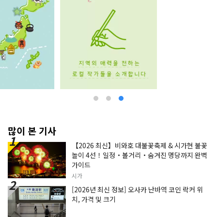
많이 본 기사
【2026 최신】비와호 대불꽃축제 & 시가현 불꽃
놀이 4선！일정・볼거리・숨겨진 명당까지 완벽
가이드
시가
[2026년 최신 정보] 오사카 난바역 코인 락커 위
치, 가격 및 크기