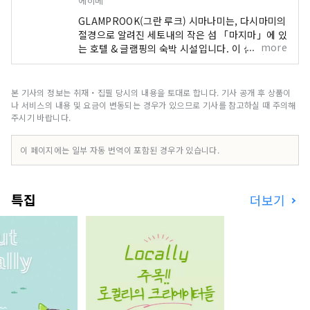
에히메
GLAMPROOK(그란 루크) 시마나미는, 다시마미의
절경으로 알려진 세토내의 작은 섬 「마지마」에 있
more
는 호텔 & 글램핑의 숙박 시설입니다. 이 섬은, 허가
차량만이 넣는 특별한 장소로, 숙박의 손님은 이마
지항에서 전용 보트나 송영차로 와 주십니다. 오션
뷰의 방에서는 바라보는 한 바다와 대박력의 내도
본 기사의 정보는 취재・집필 당시의 내용을 토대로 합니다. 기사 공개 후 상품이
해협 대교를 바라볼 수 있어 마치 시간의 흐름이 천
나 서비스의 내용 및 요금이 변동되는 경우가 있으므로 기사를 참고하실 때 주의해
천히 된 것 같은 비일상을 체험하실 수 있습니다. 또
주시기 바랍니다.
한 GLAMPROOK에서는 아침 저녁 식사, 밤 BAR,
자연을 체험할 수 있는 다양한 액티비티 등이 숙박
이 페이지에는 일부 자동 번역이 포함된 경우가 있습니다.
료에 포함된 올 인클루시브. 일본의 특별한 섬 「마
지마」에서, 여기서 밖에 맛볼 수 없는 만남과 체험,
감동을 즐겨 주세요.
특집
더보기