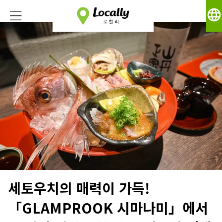
language
세토우치의 매력이 가득!
「GLAMPROOK 시마나미」에서