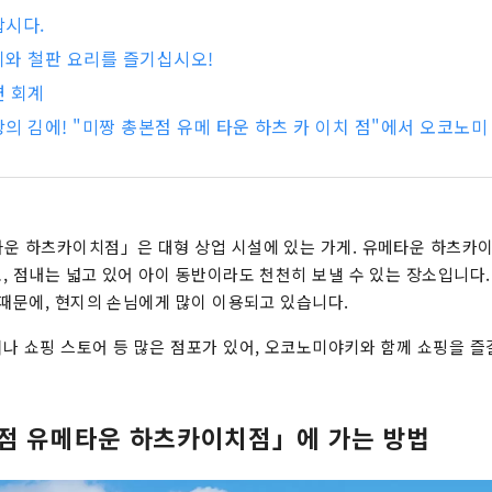
합시다.
와 철판 요리를 즐기십시오!
면 회계
의 김에! "미짱 총본점 유메 타운 하츠 카 이치 점"에서 오코노미
운 하츠카이치점」은 대형 상업 시설에 있는 가게. 유메타운 하츠카이
, 점내는 넓고 있어 아이 동반이라도 천천히 보낼 수 있는 장소입니다
 때문에, 현지의 손님에게 많이 이용되고 있습니다.
나 쇼핑 스토어 등 많은 점포가 있어, 오코노미야키와 함께 쇼핑을 즐길
점 유메타운 하츠카이치점」에 가는 방법