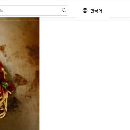
한국어
language