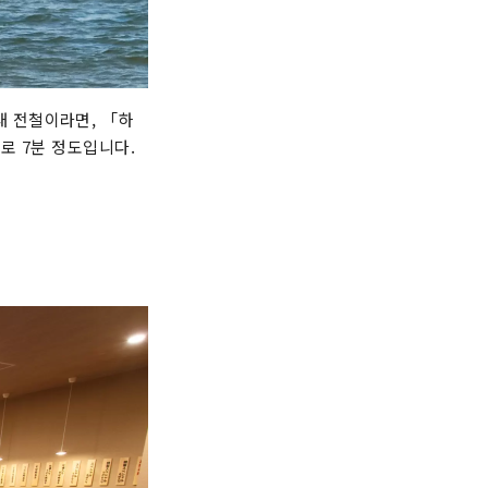
 전철이라면, 「하
로 7분 정도입니다.