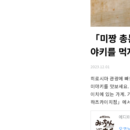
「미짱 총
야키를 먹
2023.12.01
히로시마 관광에 빠
미야키를 맛보세요.
이치에 있는 가게.
하츠카이치점」에서 
에디
오코노