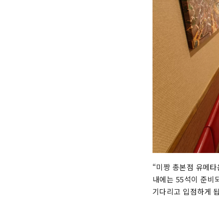
“미짱 총본점 유메타
내에는 55석이 준비
기다리고 입점하게 됩