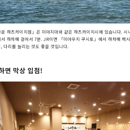
타운 하츠카이치점」은 미야지마와 같은 하츠카이치시에 있습니다. 시내
서 하차해 걸어서 7분. JR이면 「미야우치 쿠시토」에서 하차해 택시
, 다리를 늘리는 것도 좋을 것입니다.
하면 막상 입점!