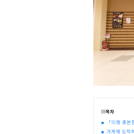
목차
「미짱 총본
가게에 도착하