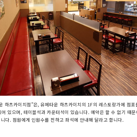
운 하츠카이치점”은, 유메타운 하츠카이치의 1F의 레스토랑가에 점포를
되어 있으며, 테이블석과 카운터석이 있습니다. 예약은 할 수 없기 때문
니다. 점원에게 인원수를 전하고 좌석에 안내해 달라고 합니다.