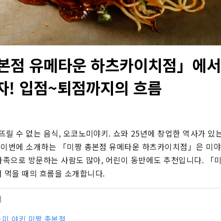
본점 유메타운 하츠카이치점」에서
자! 입점~퇴점까지의 흐름
뜨릴 수 없는 음식, 오코노미야키. 쇼와 25년에 창업한 역사가 있
 이번에 소개하는 「미짱 총본점 유메타운 하츠카이치점」은 미
 가족으로 방문하는 사람도 많아, 어린이 동반에도 추천입니다. 「미
먹을 때의 흐름을 소개합니다.
터
미 야키 미짱 총본점