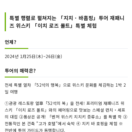
특별 행렬로 펼쳐지는 「지치 · 바홉핑」투어 재패니
즈 위스키 「이치 로즈 몰트」특별 체험
언제?
2024년 1⽉25⽇(⽊)~26⽇(⾦)
투어의 매력은?
전세 특별 열차 「52석의 행복」으로 위스키 문화를 체감하는 1박 2
일 여행
➀관광 레스토랑 열⾞「52석의 복」을 전세! 프리미엄 재패니즈 위
스키 「이치 로즈 몰트」와의 페어링으로 맛보는 스페셜 런치・셰프
의 대접 ②통상은 공개! 「벤처 위스키 치치키 증류소」를 특별 학 ③
전통적인 본 건축 "고가 호텔"에서 숙박 ④ 치키 바 호핑을 체험 ※
전반에 투어 가이드가 동행합니다.