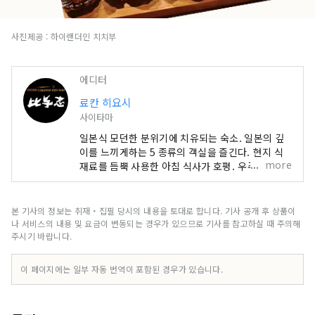
사진제공 : 하이랜더인 치치부
에디터
료칸 히요시
사이타마
일본식 모던한 분위기에 치유되는 숙소. 일본의 깊
이를 느끼게하는 5 종류의 객실을 즐긴다. 현지 식
more
재료를 듬뿍 사용한 아침 식사가 호평. 우주선 안과
같은 미래형 파우더 룸. 자연을 느끼면서 즐기는 전
세 목욕탕. 장작 스토브에 의한 몸도 마음도 따뜻해
지는 공간. 조용하면서도 화려하고 존재감있는 "야
본 기사의 정보는 취재・집필 당시의 내용을 토대로 합니다. 기사 공개 후 상품이
초"가 물들인다. 세이부 치치부역 도보 8분. 묵고 아
나 서비스의 내용 및 요금이 변동되는 경우가 있으므로 기사를 참고하실 때 주의해
침 식사가있는 숙소. 오모테나시 셀렉션 2022 수상
주시기 바랍니다.
이 페이지에는 일부 자동 번역이 포함된 경우가 있습니다.