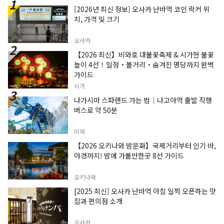
[2026년 최신 정보] 오사카 난바역 코인 락커 위
치, 가격 및 크기
오사카
【2026 최신】비와호 대불꽃축제 & 시가현 불꽃
놀이 4선！일정・볼거리・숨겨진 명당까지 완벽
가이드
시가
나가시마 스파랜드 가는 법｜나고야역 출발 직행
버스로 약 50분
미에
【2026 오키나와 밤문화】국제거리부터 인기 바,
야경까지! 밤에 가볼만한곳 8선 가이드
오키나와
[2025 최신] 오사카 난바역 아침 일찍 오픈하는 맛
집과 편의점 소개
오사카