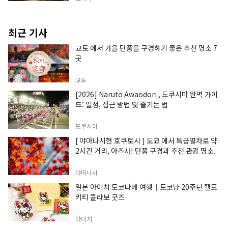
최근 기사
교토 에서 가을 단풍을 구경하기 좋은 추천 명소 7
곳
교토
[2026] Naruto Awaodori , 도쿠시마 완벽 가이
드: 일정, 접근 방법 및 즐기는 법
도쿠시마
[ 야마나시현 호쿠토시 ] 도쿄 에서 특급열차로 약
2시간 거리, 아즈사! 단풍 구경과 추천 관광 명소.
야마나시
일본 아이치 도코나메 여행｜토코냥 20주년 헬로
키티 콜라보 굿즈
아이치