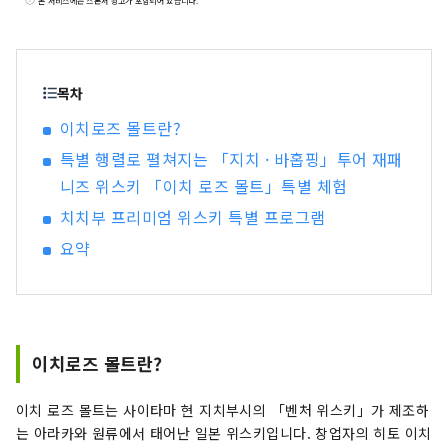
본 서비스에는 스폰서 광고가 포함되어 있습니다.
지는 공간. 조용하면서도 화려하고 존재감있는 "야
초"가 물들인다. 세이부 치치부역 도보 8분. 묵고
아침 식사가있는 숙소. 오모테나시 셀렉션 2022 수
상
목차
이치로즈 몰트란?
특별 행렬로 펼쳐지는 「지치 · 바홉핑」투어 재패
니즈 위스키 「이치 로즈 몰트」특별 체험
치치부 프리미엄 위스키 특별 프로그램
요약
이치로즈 몰트란?
이치 ​​로즈 몰트는 사이타마 현 지치부시의 「벤처 위스키」가 제조하
는 아라카와 원류에서 태어난 일본 위스키입니다. 창업자의 히토 이치