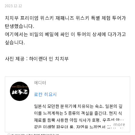
2023.12.12
치치부 프리미엄 위스키 재패니즈 위스키 특별 체험 투어가 
탄생했습니다.

여기에서는 비밀의 베일에 싸인 이 투어의 ​​상세에 다가가고 
싶습니다.

사진 제공 : 하이랜더 인 치치부
에디터
료칸 히요시
일본식 모던한 분위기에 치유되는 숙소. 일본의 깊
이를 느끼게하는 5 종류의 객실을 즐긴다. 현지 식
재료를 듬뿍 사용한 아침 식사가 호평. 우주선 안과
more
같은 미래형 파우더 룸. 자연을 느끼면서 즐기는 전
세 목욕탕. 장작 스토브에 의한 몸도 마음도 따뜻해