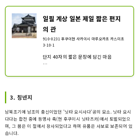
일필 계상 일본 제일 짧은 편지
의 관
910-0231 후쿠이현 사카이시 마루오카초 카스미초
3-10-1
단지 40자의 짧은 문장에 담긴 마음

도쿠가와 이에야스의 공신으로 귀작 왼쪽
의 용명을 담은 혼다작 사에몬 시게지가 진
중으로부터 아내에게 보낸 편지문은 용건
을 간결 명료하게 전한 편지의 본본이라고 
3. 칭넨지
합니다. 간결 명료한 중에도 아내와 아이를 
걱정하는 부드러움이 짧은 글 속에 엿볼 수 
남북조기에 남조의 충신이었던 '닛타 요시사다'공의 묘소. 닛타 요시
있습니다. 편지로 가족의 안부를 걱정하는 
다다는 합전 중에 등명사 축(현 후쿠이시 닛타츠카)에서 토벌되었으
것은 옛날에도 지금도 변함이 없습니다. 이 
며, 그 몸은 이 절에서 장사되었다고 하며 유품은 사보로 보존되어 있
편지문 속에 나오는 '선'이란, 후의 마루오
습니다.
카 번주, 혼다 성중을 말하며, 유명을 센지