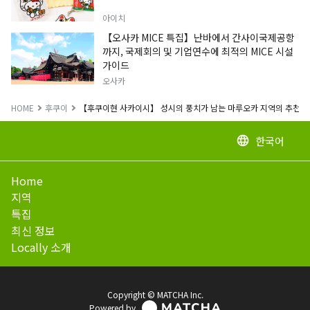
아이치
【오사카 MICE 특집】난바에서 간사이국제공항
까지, 국제회의 및 기업연수에 최적의 MICE 시설
가이드
오사카
HOME
후쿠이
【후쿠이현 사카이시】 성시의 풍치가 남는 마루오카 지역의 추천 관
한국어
language
Home
지역
특집
최신 정보
Locally 소개
Copyright © MATCHA Inc.
Powered by