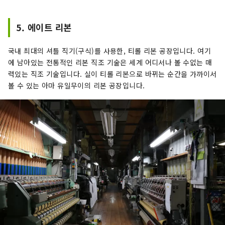
합니다. 모토로쿠 2년(1689) 8월, 마츠오 
바쇼(1644~1694)가 칭넨지에 들러, 아케
5. 에이트 리본
치 미츠히데의 부부 사랑의 이야기를 듣고, 
감격하고 읊은 구 「츠키사비요 아케치가 
국내 최대의 셔틀 직기(구식)를 사용한, 티롤 리본 공장입니다. 여기
아내의 씹을 수 있다 '가 있습니다.
에 남아있는 전통적인 리본 직조 기술은 세계 어디서나 볼 수없는 매
력있는 직조 기술입니다. 실이 티롤 리본으로 바뀌는 순간을 가까이서
볼 수 있는 아마 유일무이의 리본 공장입니다.