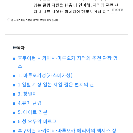
있는 관광 자원을 한층 더 연마해, 지역의 관광 사업
more
자나 다종 다양한 관계자와 협동하면서 지역을 견
인하는 역할 를 담당하고 있습니다. 바다에서 산까
본 서비스에는 스폰서 광고가 포함되어 있습니다.
지 자연 넘치는 거리, 사카이시의 볼거리를 소개!
목차
후쿠이현 사카이시·마루오카 지역의 추천 관광 명
소
1. 마루오카성(카스미가성)
2.일필 계상 일본 제일 짧은 편지의 관
3. 칭넨지
4.유마 클럽
5. 에이트 리본
6.성 오두막 마르코
후쿠이현 사카이시·마루오카 에리어의 액세스 정