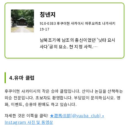
요라고 했습니다.

매년 많은 작품이 전해지는 「일본 제일 짧
칭넨지
은 편지 일필 계상상」은 혼다작 사에몬 중
차의 편지를 모티브로 시작되었습니다. 인
910-0383 후쿠이현 사카이시 마루오카초 나가사키
간관계가 희박하다고 하는 현대에, 일본의 
19-17
편지 문화의 복권을 목표로 하기 시작한 
남북조기에 남조의 충신이었던 '닛타 요시
「일필 계상상」입니다만, 불과 40문자의 
사다'공의 묘소. 현 지정 사적.

짧은 문장에 담긴 마음이, 많은 사람들의 
닛타 요시다다는 합전 중에 등명사 축(현 
마음을 움직여 공감을 얻었기 때문에 오늘
후쿠이시 닛타츠카)에서 토벌되었고, 그 
까지 이어져 왔을 것입니다.

몸은 이 절에서 장사되었다고 하며 유품은 
그리고, 과거 20년 이상에 걸친 많은 사람
사보로 보존되어 있습니다.

들의 마음이 결집해 「일필 계상 일본 제일 
4.유마 클럽
짧은 편지의 관」은 탄생했습니다.
1556년경, 아케치 미츠히데의 거성이었던 
후쿠이현 사카이시의 작은 승마 클럽입니다. 산이나 논길을 산책하는
아케치성은 사이토 미사코에게 공격받아 
외승 전문입니다. 초보자도 환영합니다. 부담없이 문의하십시오. 영
성을 쫓겨납니다. 그 후, 미쓰히데 이치야
화, 이벤트, 승용마 판매도 하고 있습니다.
는 1562년경부터 5년간 정도 칭념사의 문 
앞에서 비밀리에 가난하게 생활하고 있었
자세한 것은 이쪽을 클릭!
★遊馬倶部(@yuuba_club) •
습니다. 아내의 연자는 자신의 흑발을 팔아 
Instagram 사진 및 동영상
금전으로 바꾸어 남편의 면목을 세웠다고 