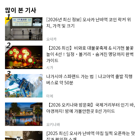
많이 본 기사
[2026년 최신 정보] 오사카 난바역 코인 락커 위
치, 가격 및 크기
오사카
【2026 최신】비와호 대불꽃축제 & 시가현 불꽃
놀이 4선！일정・볼거리・숨겨진 명당까지 완벽
가이드
시가
나가시마 스파랜드 가는 법｜나고야역 출발 직행
버스로 약 50분
미에
【2026 오키나와 밤문화】국제거리부터 인기 바,
야경까지! 밤에 가볼만한곳 8선 가이드
오키나와
[2025 최신] 오사카 난바역 아침 일찍 오픈하는 맛
집과 편의점 소개