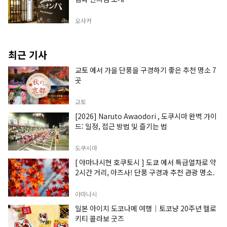
오사카
최근 기사
교토 에서 가을 단풍을 구경하기 좋은 추천 명소 7
곳
교토
[2026] Naruto Awaodori , 도쿠시마 완벽 가이
드: 일정, 접근 방법 및 즐기는 법
도쿠시마
[ 야마나시현 호쿠토시 ] 도쿄 에서 특급열차로 약
2시간 거리, 아즈사! 단풍 구경과 추천 관광 명소.
야마나시
일본 아이치 도코나메 여행｜토코냥 20주년 헬로
키티 콜라보 굿즈