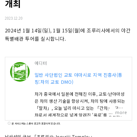
개최
2023.12.20
2024년 1월 14일(일), 1월 15일(월)에 조루리사에서의 야간 
특별배관 투어를 실시합니다.
에디터
일반 사단법인 교토 야마시로 지역 진흥사(통
칭:차의 교토 DMO)
차가 중국에서 일본에 전해진 이후, 교토·난야마성
은 차의 생산 기술을 향상시켜, 차의 탕에 사용되는
「말차」, 오늘 널리 마시고 있는 「간차」, 고급
more
차로서 세계적으로 넓게 알려진 '옥로'를 낳았다.
이 지역은, 약 800년간에 걸쳐 최고급의 다종다양
본 서비스에는 스폰서 광고가 포함되어 있습니다.
한 차를 계속 만들고, 일본의 특징적 문화인 다도
등, 일본의 카페 문화의 전개를 생산, 제차면에서 리
남산성의 국보 「조루리사-Joruriji Temple-」.