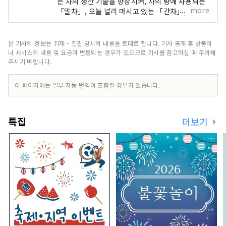
은 차의 생산 기술을 향상시켜, 차의 탕에 사용되는
more
「말차」, 오늘 널리 마시고 있는 「간차」, 고급
차로서 세계적으로 넓게 알려진 '옥로'를 낳았다. 이
지역은, 약 800년간에 걸쳐 최고급의 다종다양한
차를 계속 만들고, 일본의 특징적 문화인 다도 등, 일
본 기사의 정보는 취재・집필 당시의 내용을 토대로 합니다. 기사 공개 후 상품이
본의 카페 문화의 전개를 생산, 제차면에서 리드해,
나 서비스의 내용 및 요금이 변동되는 경우가 있으므로 기사를 참고하실 때 주의해
발전을 이루어 온 역사 라고 그 발전 단계마다의 경
주시기 바랍니다.
관을 남기면서 지금에 전하는 독특하고 아름다운 차
밭, 차 도매상, 차 축제 등의 대표예가 우량한 상태로
이 페이지에는 일부 자동 번역이 포함된 경우가 있습니다.
갖추어져 남아 있는 유일한 장소이다.
특집
더보기