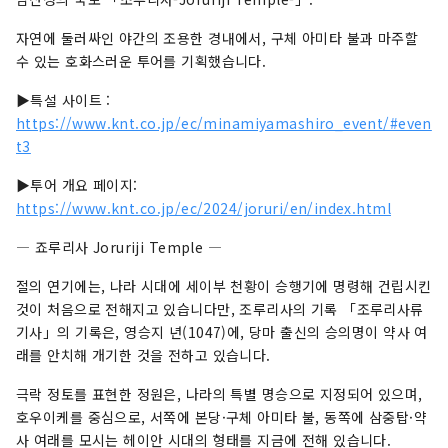
드해, 발전을 이루어 온 역사 라고 그 발전 단계마다
자연에 둘러싸인 야간의 조용한 경내에서, 구체 아미타 불과 마주할
의 경관을 남기면서 지금에 전하는 독특하고 아름
수 있는 호화스러운 투어를 기획했습니다.
다운 차밭, 차 도매상, 차 축제 등의 대표예가 우량
한 상태로 갖추어져 남아 있는 유일한 장소이다.
▶특설 사이트 :
https://www.knt.co.jp/ec/minamiyamashiro_event/#even
t3
▶투어 개요 페이지:
https://www.knt.co.jp/ec/2024/joruri/en/index.html
― 죠루리사 Joruriji Temple ―
절의 연기에는, 나라 시대에 세이부 천황이 승행기에 명령해 건립시킨
것이 처음으로 전해지고 있습니다만, 조루리사의 기록 「조루리사류
기사」의 기록은, 영승지 년(1047)에, 당마 출신의 승의명이 약사 여
래를 안치해 개기한 것을 전하고 있습니다.
극락 정토를 표현한 정원은, 나라의 특별 명승으로 지정되어 있으며,
호우이케를 중심으로, 서쪽에 본당·구체 아미타 불, 동쪽에 삼중탑·약
사 여래를 모시는 헤이안 시대의 형태를 지금에 전해 있습니다.