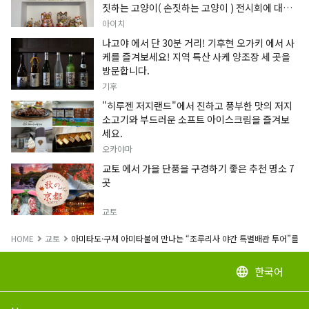
짓하는 고양이( 손짓하는 고양이 ) 전시회에 대한
정보입니다.
아이치
나고야 에서 단 30분 거리! 기후현 오가키 에서 사
케를 즐겨보세요! 지역 특산 사케 양조장 세 곳을
방문합니다.
기후
"히루젠 저지랜드"에서 진하고 풍부한 맛의 저지
소고기와 부드러운 소프트 아이스크림을 즐겨보
세요.
오카야마
교토 에서 가을 단풍을 구경하기 좋은 추천 명소 7
곳
교토
HOME
교토
아미타도·구체 아미타불에 만나는 “조루리사 야간 특별배관 투어”를 
한국어
language