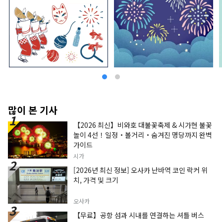
많이 본 기사
【2026 최신】비와호 대불꽃축제 & 시가현 불꽃
놀이 4선！일정・볼거리・숨겨진 명당까지 완벽
가이드
시가
[2026년 최신 정보] 오사카 난바역 코인 락커 위
치, 가격 및 크기
오사카
【무료】공항 섬과 시내를 연결하는 셔틀 버스