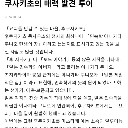
쿠사키초의 매력 발견 투어
2024.01.24
「요괴를 만날 수 있는 마을, 후쿠사키초」

후쿠자키쵸 동사무소의 청사의 최상부에 「민속학 야나기타 
쿠니오 탄생의 땅」이라고 든든지로 표시되고 있는 것을 보
신 사람도 많을 것입니다.

「후 사사기」나 「토노 이야기」등의 많은 저작을 나타내, 
「일본 민속학의 아버지」라고 불리는 야나기다 쿠니오.

츠지카와야마 공원 근처에는 야나기타 쿠니오가 「일본 제일 
작은 집」이라고 표현해, 민속학에의 뜻의 원이 되었다고 하
는 생가가, 이축·보존되고 있습니다.

일본 각지의 전승 기록의 집대성에 힘을 쏟고, 일본 민속학을 
확립한 야나기타 쿠니오에 연관되어, 후쿠자키쵸에서는 「요
괴」마을 일이 활발히 행해지고 있습니다.

이번에는 그런 후쿠자키초를 마츠타케 예능 소속의 알루미늄 