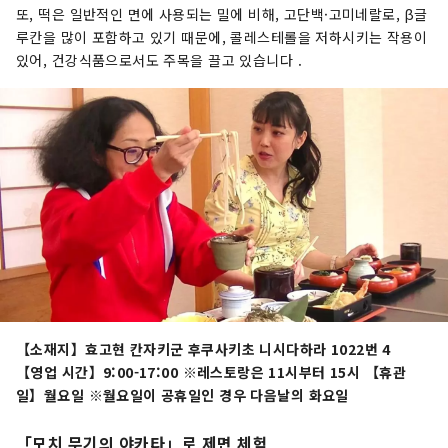
또, 떡은 일반적인 면에 사용되는 밀에 비해, 고단백·고미네랄로, β글
루칸을 많이 포함하고 있기 때문에, 콜레스테롤을 저하시키는 작용이
있어, 건강식품으로서도 주목을 끌고 있습니다 .
【소재지】효고현 칸자키군 후쿠사키초 니시다하라 1022번 4
【영업 시간】9:00-17:00 ※레스토랑은 11시부터 15시 【휴관
일】월요일 ※월요일이 공휴일인 경우 다음날의 화요일
「모치 무기의 야카타」로 제면 체험