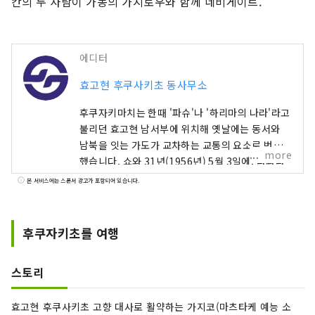
칸의 두 사람이 가동의 가지로우와 함께 네비게이트.
에디터
효고현 후쿠사키초 동사무소
후쿠자키마치는 한때 '파슈'나 '하리마의 나라'라고
불리던 효고현 남서부에 위치해 옛날에는 동서와
남북을 잇는 가도가 교차하는 교통의 요소로 번성
more
했습니다. 쇼와 31년(1956년) 5월 3일에, 타와라
무라, 야천종촌, 구 후쿠자키초가 합병해, 현재의
본 서비스에는 스폰서 광고가 포함되어 있습니다.
형태가 되었습니다. 지금도 남북에는 JR 하단선이
나 하단연락도로, 국도 312호선이 지나, 동서에는
중국 자동차도와 현도 미키 신사선이 달려 교통의
후쿠자키초를 여행
중요한 거점인 것에는 변함이 없습니다. 게다가 후
쿠사키마치는 무성한 산들로 둘러싸여 마을의 중심
스토리
을 이치카와가 흐르는 자연이 풍부한 시골 도시이
며, 역사와 문화의 유산이 풍부한 지역입니다.
효고현 후쿠사키초 고향 대사로 활약하는 가지코(마츠타케 예능 소