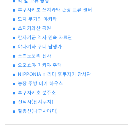
역 앞 교류 광장
후쿠사키초 쓰지카와 관광 교류 센터
모치 무기의 야카타
쓰지카와산 공원
칸자키군 역사 민속 자료관
야나기타 쿠니 남생가
스즈노모리 신사
오오쇼야 미키야 주택
NIPPONIA 하리마 후쿠자키 장서관
농장 주방 미키 하우스
후쿠자키초 분주소
신적사(진샤쿠지)
칠종산(나구사야마)