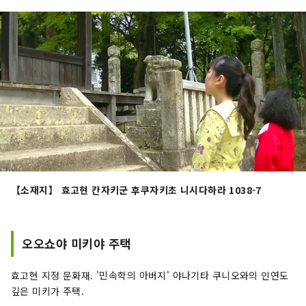
【소재지】 효고현 칸자키군 후쿠자키초 니시다하라 1038-7
오오쇼야 미키야 주택
효고현 지정 문화재. '민속학의 아버지' 야나기타 쿠니오와의 인연도
깊은 미키가 주택.