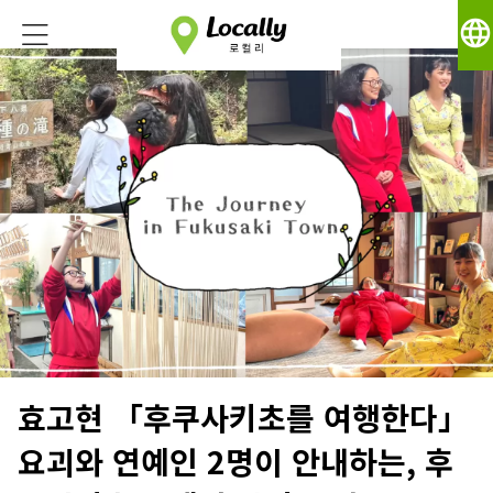
language
효고현 「후쿠사키초를 여행한다」
요괴와 연예인 2명이 안내하는, 후