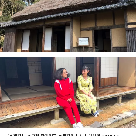
【소재지】 효고현 칸자키군 후쿠자키초 니시다하라 1038-12