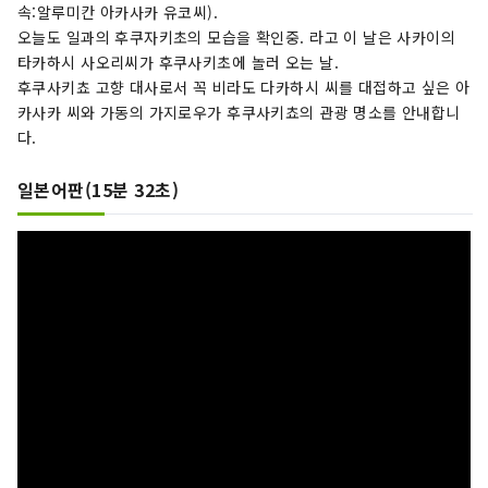
속:알루미칸 아카사카 유코씨).
오늘도 일과의 후쿠자키초의 모습을 확인중. 라고 이 날은 사카이의
타카하시 사오리씨가 후쿠사키초에 놀러 오는 날.
후쿠사키쵸 고향 대사로서 꼭 비라도 다카하시 씨를 대접하고 싶은 아
카사카 씨와 가동의 가지로우가 후쿠사키쵸의 관광 명소를 안내합니
다.
일본어판(15분 32초)