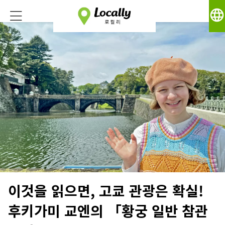
language
이것을 읽으면, 고쿄 관광은 확실!
후키가미 교엔의 「황궁 일반 참관