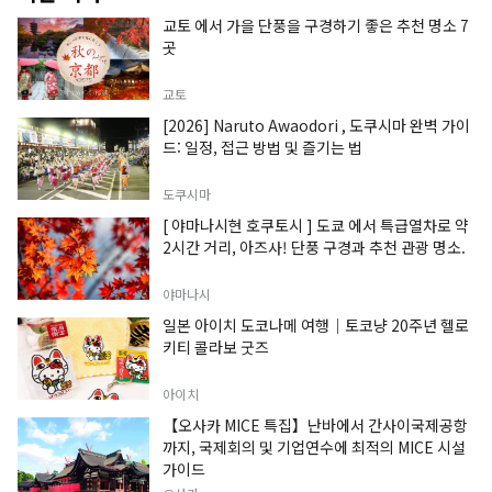
교토 에서 가을 단풍을 구경하기 좋은 추천 명소 7
곳
교토
[2026] Naruto Awaodori , 도쿠시마 완벽 가이
드: 일정, 접근 방법 및 즐기는 법
도쿠시마
[ 야마나시현 호쿠토시 ] 도쿄 에서 특급열차로 약
2시간 거리, 아즈사! 단풍 구경과 추천 관광 명소.
야마나시
일본 아이치 도코나메 여행｜토코냥 20주년 헬로
키티 콜라보 굿즈
아이치
【오사카 MICE 특집】난바에서 간사이국제공항
까지, 국제회의 및 기업연수에 최적의 MICE 시설
가이드