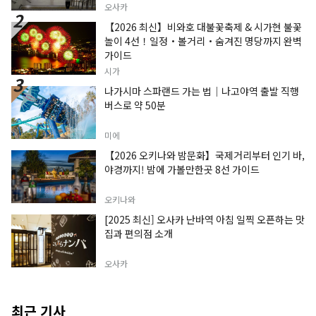
오사카
【2026 최신】비와호 대불꽃축제 & 시가현 불꽃
놀이 4선！일정・볼거리・숨겨진 명당까지 완벽
가이드
시가
나가시마 스파랜드 가는 법｜나고야역 출발 직행
버스로 약 50분
미에
【2026 오키나와 밤문화】국제거리부터 인기 바,
야경까지! 밤에 가볼만한곳 8선 가이드
오키나와
[2025 최신] 오사카 난바역 아침 일찍 오픈하는 맛
집과 편의점 소개
오사카
최근 기사