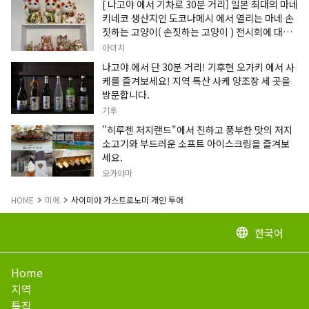
[ 나고야 에서 기차로 30분 거리] 일본 최대의 마네
키네코 생산지인 도코나메시 에서 열리는 마네 손
짓하는 고양이( 손짓하는 고양이 ) 전시회에 대한
정보입니다.
아이치
나고야 에서 단 30분 거리! 기후현 오가키 에서 사
케를 즐겨보세요! 지역 특산 사케 양조장 세 곳을
방문합니다.
기후
"히루젠 저지랜드"에서 진하고 풍부한 맛의 저지
소고기와 부드러운 소프트 아이스크림을 즐겨보
세요.
오카야마
HOME
미에
사이미야 가스트로노미 개인 투어
한국어
language
Home
지역
특집