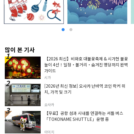
많이 본 기사
【2026 최신】비와호 대불꽃축제 & 시가현 불꽃
놀이 4선！일정・볼거리・숨겨진 명당까지 완벽
가이드
시가
[2026년 최신 정보] 오사카 난바역 코인 락커 위
치, 가격 및 크기
오사카
【무료】공항 섬과 시내를 연결하는 셔틀 버스
「TOKONAME SHUTTLE」운행 중
아이치