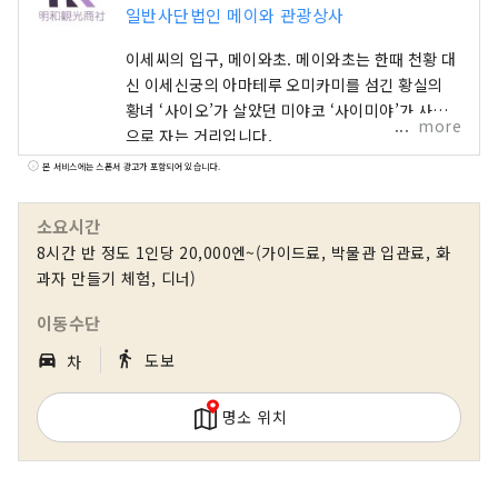
일반사단법인 메이와 관광상사
이세씨의 입구, 메이와초. 메이와초는 한때 천황 대
신 이세신궁의 아마테루 오미카미를 섬긴 황실의
황녀 ‘사이오’가 살았던 미야코 ‘사이미야’가 사적
more
으로 자는 거리입니다.
본 서비스에는 스폰서 광고가 포함되어 있습니다.
소요시간
8시간 반 정도 1인당 20,000엔~(가이드료, 박물관 입관료, 화
과자 만들기 체험, 디너)
이동수단
｜
directions_walk
directions_car_filled
도보
차
명소 위치