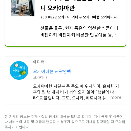
니 오카야마관
700-0822 오카야마 기타구 오카야마현 오카야마시
선물은 물론, 현지 특유의 엄선한 식품이나 
비젠야키 비젠야키 비롯한 민공예품 등, 
「엣 오카야마 에 이런 것이 있었던!?」라
고 무심코 사람에게 전하고 싶어지는 「오
카야마 의 좋은 것」을 다수 모은 셀렉트 
숍입니다.
에디터
오카야마현 관광연맹
오카야마
오카야마현 서일본 주 주오 에 위치하며, 온화한 기
후와 일 년 내내 비가 거의 오지 않아 "햇살의 나
more
라"로 불립니다. 교토, 오사카, 히로시마 등 유명 관
광지의 중간 지점에 편리하게 위치해 있습니다! 또
한 세토 통해 시코쿠로 가는 관문이기도 합니다. 오
카야마 "과일의 오카야마"라고도 불리며, 세토우치
본 기사의 정보는 취재・집필 당시의 내용을 토대로 합니다. 기사 공개 후 상품이
의 따뜻한 기후에서 햇볕을 듬뿍 받으며 자란 과일
나 서비스의 내용 및 요금이 변동되는 경우가 있으므로 기사를 참고하실 때 주의해
은 단맛, 향, 풍미 면에서 최고 품질을 자랑합니다.
주시기 바랍니다.