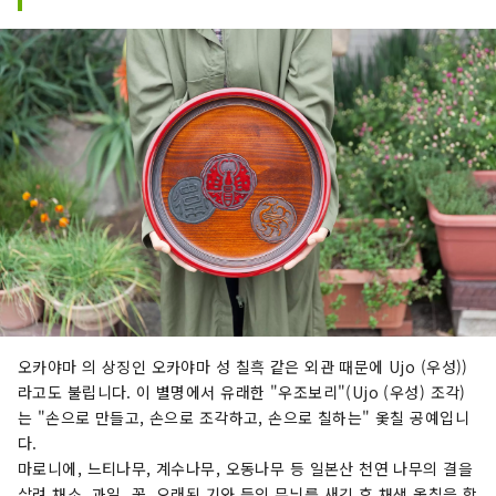
겨보세요! 오카야마 에는 오카야마 성, 일본 3대 정
원 중 하나인 오카야마 고라쿠엔, 역사와 문화, 예술
을 자랑하는 구라시키 미관지구 등 세계적인 관광
지가 있습니다!
오카야마 의 상징인 오카야마 성 칠흑 같은 외관 때문에 Ujo (우성))
라고도 불립니다. 이 별명에서 유래한 "우조보리"(Ujo (우성) 조각)
는 "손으로 만들고, 손으로 조각하고, 손으로 칠하는" 옻칠 공예입니
다.
마로니에, 느티나무, 계수나무, 오동나무 등 일본산 천연 나무의 결을
살려 채소, 과일, 꽃, 오래된 기와 등의 무늬를 새긴 후 채색 옻칠을 합