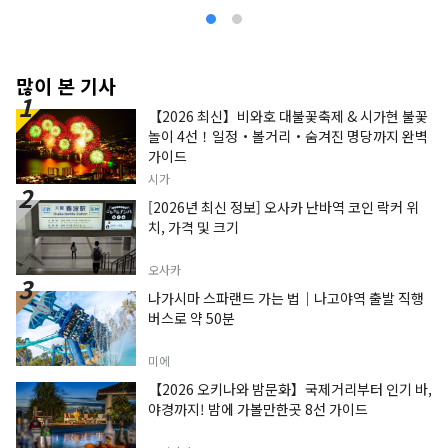
많이 본 기사
【2026 최신】비와호 대불꽃축제 & 시가현 불꽃
놀이 4선！일정・볼거리・숨겨진 명당까지 완벽
가이드
시가
[2026년 최신 정보] 오사카 난바역 코인 락커 위
치, 가격 및 크기
오사카
나가시마 스파랜드 가는 법｜나고야역 출발 직행
버스로 약 50분
미에
【2026 오키나와 밤문화】국제거리부터 인기 바,
야경까지! 밤에 가볼만한곳 8선 가이드