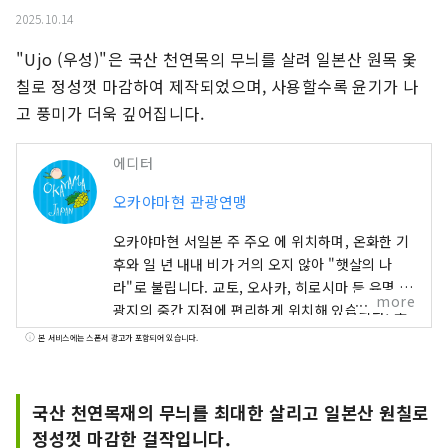
2025.10.14
"Ujo (우성)"은 국산 천연목의 무늬를 살려 일본산 원목 옻
칠로 정성껏 마감하여 제작되었으며, 사용할수록 윤기가 나
고 풍미가 더욱 깊어집니다.
에디터
오카야마현 관광연맹
오카야마현 서일본 주 주오 에 위치하며, 온화한 기
후와 일 년 내내 비가 거의 오지 않아 "햇살의 나
라"로 불립니다. 교토, 오사카, 히로시마 등 유명 관
more
광지의 중간 지점에 편리하게 위치해 있습니다! 또
한 세토 통해 시코쿠로 가는 관문이기도 합니다. 오
본 서비스에는 스폰서 광고가 포함되어 있습니다.
카야마 "과일의 오카야마"라고도 불리며, 세토우치
의 따뜻한 기후에서 햇볕을 듬뿍 받으며 자란 과일
은 단맛, 향, 풍미 면에서 최고 품질을 자랑합니다.
국산 천연목재의 무늬를 최대한 살리고 일본산 원칠로
백도, 머스캣 포도, 피오네 포도 등 제철 과일을 즐
정성껏 마감한 걸작입니다.