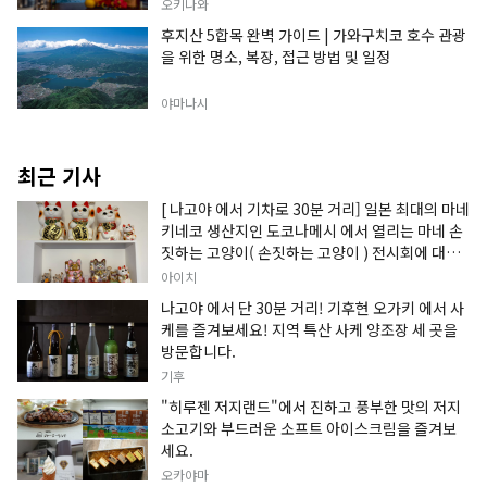
오키나와
후지산 5합목 완벽 가이드 | 가와구치코 호수 관광
을 위한 명소, 복장, 접근 방법 및 일정
야마나시
최근 기사
[ 나고야 에서 기차로 30분 거리] 일본 최대의 마네
키네코 생산지인 도코나메시 에서 열리는 마네 손
짓하는 고양이( 손짓하는 고양이 ) 전시회에 대한
정보입니다.
아이치
나고야 에서 단 30분 거리! 기후현 오가키 에서 사
케를 즐겨보세요! 지역 특산 사케 양조장 세 곳을
방문합니다.
기후
"히루젠 저지랜드"에서 진하고 풍부한 맛의 저지
소고기와 부드러운 소프트 아이스크림을 즐겨보
세요.
오카야마