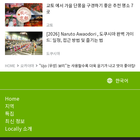
교토 에서 가을 단풍을 구경하기 좋은 추천 명소 7
곳
교토
[2026] Naruto Awaodori , 도쿠시마 완벽 가이
드: 일정, 접근 방법 및 즐기는 법
도쿠시마
HOME
오카야마
"Ujo (우성) 보리"는 사용할수록 더욱 윤기가 나고 맛이 좋아집니다
한국어
language
Home
지역
특집
최신 정보
Locally 소개