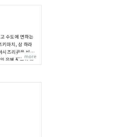
분고 수도에 면하는
츠키마치, 삼 하라
 아시즈리곶을 비롯
more
의 은혜 풍부한 자