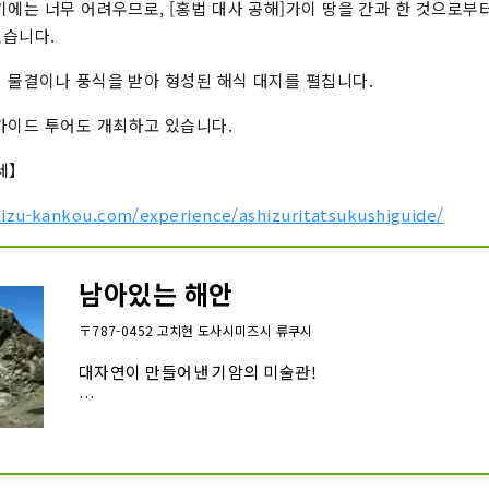
기에는 너무 어려우므로, [홍법 대사 공해]가이 땅을 간과 한 것으로부
있습니다.
 물결이나 풍식을 받아 형성된 해식 대지를 펼칩니다.
가이드 투어도 개최하고 있습니다.
세】
izu-kankou.com/experience/ashizuritatsukushiguide/
남아있는 해안
〒787-0452 고치현 도사시미즈시 류쿠시
대자연이 만들어낸 기암의 미술관!

용구에서 글라스 보트라고 불리는 배로만 액세스 할 수있는 
「미남」의 유래는, 고명한 스님인 「공해(홍법대사)」가 이
때
