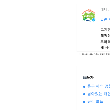
에디
일반 
고치현
태평양
무라의
해 연
연 대
본 서비스에는 스폰서 광고가 포함
목차
용구 해역 공
남아있는 해
유리 보트