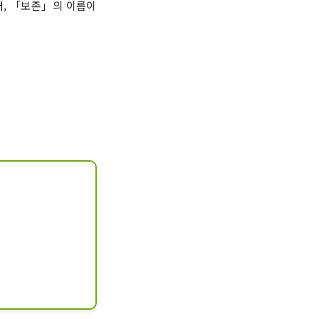
터, 「보존」의 이름이
해안입니다.

 땅을 방문했을 