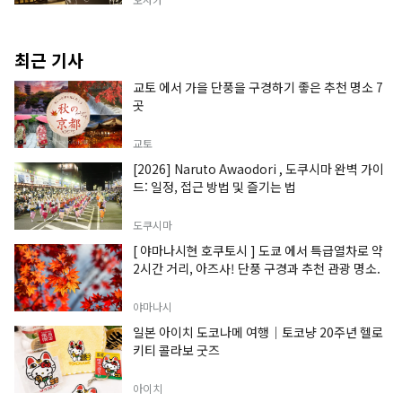
최근 기사
교토 에서 가을 단풍을 구경하기 좋은 추천 명소 7
곳
교토
[2026] Naruto Awaodori , 도쿠시마 완벽 가이
드: 일정, 접근 방법 및 즐기는 법
도쿠시마
[ 야마나시현 호쿠토시 ] 도쿄 에서 특급열차로 약
2시간 거리, 아즈사! 단풍 구경과 추천 관광 명소.
야마나시
일본 아이치 도코나메 여행｜토코냥 20주년 헬로
키티 콜라보 굿즈
아이치