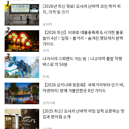
[2026년 최신 정보] 오사카 난바역 코인 락커 위
치, 가격 및 크기
오사카
【2026 최신】비와호 대불꽃축제 & 시가현 불꽃
놀이 4선！일정・볼거리・숨겨진 명당까지 완벽
가이드
시가
나가시마 스파랜드 가는 법｜나고야역 출발 직행
버스로 약 50분
미에
【2026 오키나와 밤문화】국제거리부터 인기 바,
야경까지! 밤에 가볼만한곳 8선 가이드
오키나와
[2025 최신] 오사카 난바역 아침 일찍 오픈하는 맛
집과 편의점 소개
오사카