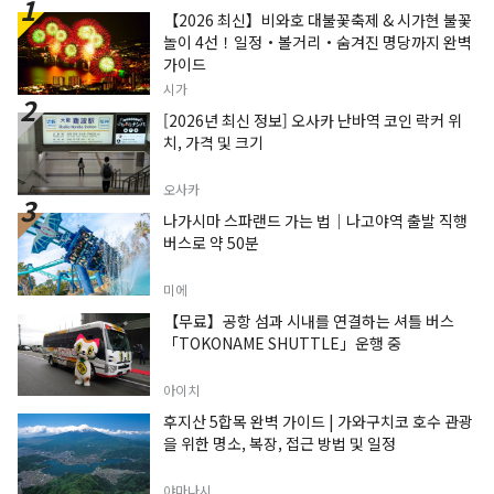
【2026 최신】비와호 대불꽃축제 & 시가현 불꽃
놀이 4선！일정・볼거리・숨겨진 명당까지 완벽
가이드
시가
[2026년 최신 정보] 오사카 난바역 코인 락커 위
치, 가격 및 크기
오사카
나가시마 스파랜드 가는 법｜나고야역 출발 직행
버스로 약 50분
미에
【무료】공항 섬과 시내를 연결하는 셔틀 버스
「TOKONAME SHUTTLE」운행 중
아이치
후지산 5합목 완벽 가이드 | 가와구치코 호수 관광
을 위한 명소, 복장, 접근 방법 및 일정
야마나시