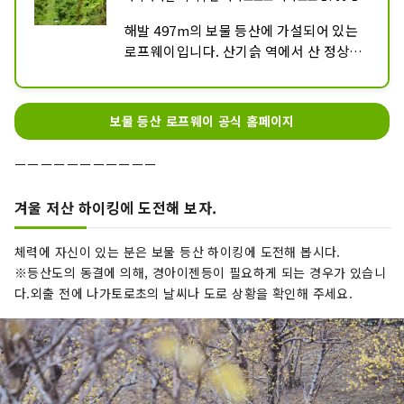
해발 497m의 보물 등산에 가설되어 있는 
로프웨이입니다. 산기슭 역에서 산 정상 역
까지 총 길이 832m를 약 5분간 연결합니
다.

2대의 곤돌라(50명 승차)가 산정역과 산록
보물 등산 로프웨이 공식 홈페이지
역을 쓰루베식으로 왕복하는 4선 교주식 
시스템으로 운전을 하고 있습니다.

ーーーーーーーーーーー
또, 보물 등산 소동물 공원의 인기가 있는 
일본 원숭이와 사슴에 연관되어, 곤돌라의 
겨울 저산 하이킹에 도전해 보자.
애칭의 「몬키호」와 「반비호」입니다.
체력에 자신이 있는 분은 보물 등산 하이킹에 도전해 봅시다.
※등산도의 동결에 의해, 경아이젠등이 필요하게 되는 경우가 있습니
다.외출 전에 나가토로초의 날씨나 도로 상황을 확인해 주세요.