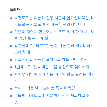
레오 익스프레스」나 「나가토라인 쿠다리」등 연
선으로 다양한 관광 사업의 운영도 실시하고 있습
목차
니다.
나가토로는 여름과 단풍 시즌이 인기입니다만, 나
가토로는 겨울도 매력 가득한 관광지입니다!
겨울의 자연이 만들어내는 포토 제닉 한 경치 - 보
물 등산 로우 바이 원
일본선에 "코타츠"를 올린 겨울 한정 액티비티 -
코타츠 배
핑크색만을 사용한 모자이크 아트 - 매백화원
1년에 1도. 첫 새벽을 보물 등산으로 맞이하자
치치부 지역에 전해지는 겨울의 향토 요리를 먹자
-
눈이 내리는 날에 보이는 특별한 풍경
겨울의 나가토로에 방문하기 전에 체크하고 싶은
것