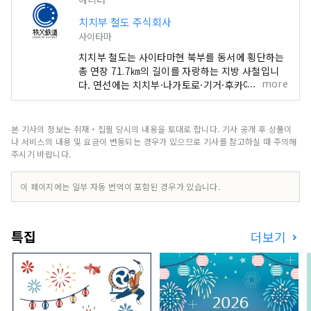
치치부 철도 주식회사
사이타마
치치부 철도는 사이타마현 북부를 동서에 횡단하는
총 연장 71.7㎞의 길이를 자랑하는 지방 사철입니
more
다. 연선에는 치치부·나가토로·기거·후카야·유키
타·하네 등 관광지가 점재하고 있어 자연 풍부한 지
역을 여행할 수 있는 노선입니다. 시골 풍경과 아라
카와를 따라 계곡 등을 사계절의 풍경을 즐길 수 있
본 기사의 정보는 취재・집필 당시의 내용을 토대로 합니다. 기사 공개 후 상품이
습니다. 도심에서 1번 가까운 증기 기관차 「SL파
나 서비스의 내용 및 요금이 변동되는 경우가 있으므로 기사를 참고하실 때 주의해
레오 익스프레스」나 「나가토라인 쿠다리」등 연
주시기 바랍니다.
선으로 다양한 관광 사업의 운영도 실시하고 있습니
다.
이 페이지에는 일부 자동 번역이 포함된 경우가 있습니다.
특집
더보기