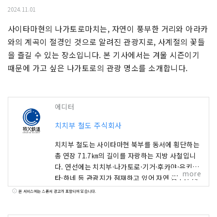
2024.11.01
사이타마현의 나가토로마치는, 자연이 풍부한 거리와 아라카
와의 계곡이 절경인 것으로 알려진 관광지로, 사계절의 꽃들
을 즐길 수 있는 장소입니다. 본 기사에서는 겨울 시즌이기 
때문에 가고 싶은 나가토로의 관광 명소를 소개합니다.
에디터
치치부 철도 주식회사
치치부 철도는 사이타마현 북부를 동서에 횡단하는
총 연장 71.7㎞의 길이를 자랑하는 지방 사철입니
다. 연선에는 치치부·나가토로·기거·후카야·유키
more
타·하네 등 관광지가 점재하고 있어 자연 풍부한 지
역을 여행할 수 있는 노선입니다. 시골 풍경과 아라
본 서비스에는 스폰서 광고가 포함되어 있습니다.
카와를 따라 계곡 등을 사계절의 풍경을 즐길 수 있
습니다. 도심에서 1번 가까운 증기 기관차 「SL파