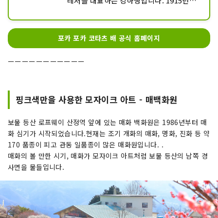
레저를 대표하는 강하행입니다. 1915년에 
개업해, 1923년부터 지치부 철도가 직영
하고 있습니다.

나가토라 라인 쿠다리는 나라 지정 명승 천
포카 포카 코타츠 배 공식 홈페이지
연 기념물 "나가토로"로 지정된 강을 전통
적인 일본선으로 내립니다. 경험이 풍부한 
ーーーーーーーーーーー
선두가 조종하는 일본식 배를 타고 강을 내
려가면서 사계절의 장엄한 강변의 경치를 
볼 수 있습니다. 또한 토런트 장소에서 스
핑크색만을 사용한 모자이크 아트 - 매백화원
릴을 경험할 수 있습니다.

특히 단풍 시기에 계곡을 따라 강변에서 바
보물 등산 로프웨이 산정역 앞에 있는 매화 백화원은 1986년부터 매
라보는 체험은 각별합니다.
화 심기가 시작되었습니다.현재는 조기 개화의 매화, 명화, 진화 등 약
170 품종이 피고 관동 일품종이 많은 매화원입니다. .
매화의 볼 만한 시기, 매화가 모자이크 아트처럼 보물 등산의 남쪽 경
사면을 물들입니다.