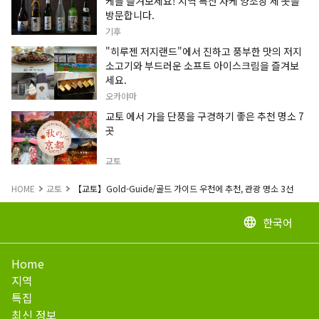
케를 즐겨보세요! 지역 특산 사케 양조장 세 곳을
방문합니다.
기후
"히루젠 저지랜드"에서 진하고 풍부한 맛의 저지
소고기와 부드러운 소프트 아이스크림을 즐겨보
세요.
오카야마
교토 에서 가을 단풍을 구경하기 좋은 추천 명소 7
곳
교토
HOME
교토
【교토】Gold-Guide/골드 가이드 우천에 추천, 관광 명소 3선
한국어
language
Home
지역
특집
최신 정보