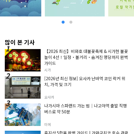
많이 본 기사
【2026 최신】비와호 대불꽃축제 & 시가현 불꽃
놀이 4선！일정・볼거리・숨겨진 명당까지 완벽
가이드
시가
[2026년 최신 정보] 오사카 난바역 코인 락커 위
치, 가격 및 크기
오사카
나가시마 스파랜드 가는 법｜나고야역 출발 직행
버스로 약 50분
미에
후지산 5합목 완벽 가이드 | 가와구치코 호수 관광