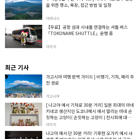
을 위한 명소, 복장, 접근 방법 및 일정
야마나시
【무료】공항 섬과 시내를 연결하는 셔틀 버스
「TOKONAME SHUTTLE」운행 중
아이치
최근 기사
가고시마 여행 완벽 가이드 | 비행기, 기차, 페리 추
천 경로
가고시마
[ 나고야 에서 기차로 30분 거리] 일본 최대의 마네
키네코 생산지인 도코나메시 에서 열리는 마네 손
짓하는 고양이( 손짓하는 고양이 ) 전시회에 대한
정보입니다.
아이치
나고야 에서 단 30분 거리! 기후현 오가키 에서 사