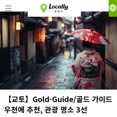
language
【교토】Gold-Guide/골드 가이드
우천에 추천, 관광 명소 3선