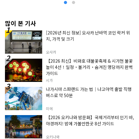
많이 본 기사
[2026년 최신 정보] 오사카 난바역 코인 락커 위
치, 가격 및 크기
오사카
【2026 최신】비와호 대불꽃축제 & 시가현 불꽃
놀이 4선！일정・볼거리・숨겨진 명당까지 완벽
가이드
시가
나가시마 스파랜드 가는 법｜나고야역 출발 직행
버스로 약 50분
미에
【2026 오키나와 밤문화】국제거리부터 인기 바,
야경까지! 밤에 가볼만한곳 8선 가이드
오키나와