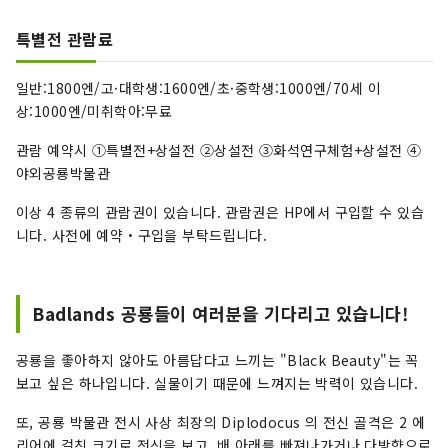
특별전 관람료
일반:1800엔/고·대학생:1600엔/초·중학생:1000엔/70세 이
상:1000엔/미취학아:무료
관람 예약시 ①특별전+상설전 ②상설전 ③화석연구체험+상설전 ④
야외공룡박물관
이상 4 종류의 관람권이 있습니다. 관람권은 HP에서 구입할 수 있습
니다. 사전에 예약・구입을 부탁드립니다.
Badlands 공룡들이 여러분을 기다리고 있습니다!
공룡을 좋아하지 않아도 아름답다고 느끼는 "Black Beauty"는 꼭
보고 싶은 하나입니다. 실물이기 때문에 느껴지는 박력이 있습니다.
또, 공룡 박물관 전시 사상 최장의 Diplodocus 의 전신 골격은 2 에
리어에 걸친 크기로 전신을 보고, 배 아래를 빠져나가거나 다방향으로