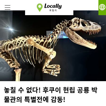
language
놓칠 수 없다! 후쿠이 현립 공룡 박
물관의 특별전에 감동!