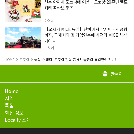
일본 아이치 도코나메 여행｜토코냥 20주년 헬로
키티 콜라보 굿즈
아이치
【오사카 MICE 특집】난바에서 간사이국제공항
까지, 국제회의 및 기업연수에 최적의 MICE 시설
가이드
오사카
HOME
후쿠이
놓칠 수 없다! 후쿠이 현립 공룡 박물관의 특별전에 감동!
한국어
language
Home
지역
특집
최신 정보
Locally 소개