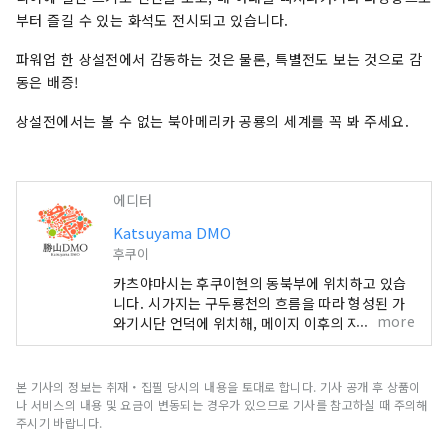
부터 즐길 수 있는 화석도 전시되고 있습니다.
파워업 한 상설전에서 감동하는 것은 물론, 특별전도 보는 것으로 감
동은 배증!
상설전에서는 볼 수 없는 북아메리카 공룡의 세계를 꼭 봐 주세요.
에디터
Katsuyama DMO
후쿠이
카츠야마시는 후쿠이현의 동북부에 위치하고 있습
니다. 시가지는 구두룡천의 흐름을 따라 형성된 가
more
와기시단 언덕에 위치해, 메이지 이후의 지방산업인
섬유산업을 기간산업으로 한 상공업과, 옛부터 농림
업이 활발한 물과 초록의 풍부한 시골 도시입니다.
당사는 지역과 협동해, 관광 지역 만들기를 실시하
본 기사의 정보는 취재・집필 당시의 내용을 토대로 합니다. 기사 공개 후 상품이
는 DMO(관광 지역 만들기 법인)입니다. 카츠야마
나 서비스의 내용 및 요금이 변동되는 경우가 있으므로 기사를 참고하실 때 주의해
시는 공룡 박물관이나 히라이즈미지 등 매력 넘치는
주시기 바랍니다.
관광 컨텐츠의 보고! 카츠야마를 많은 분들에게 체