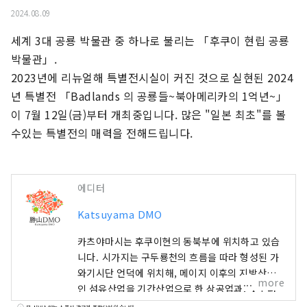
2024.08.09
세계 3대 공룡 박물관 중 하나로 불리는 「후쿠이 현립 공룡 
박물관」.

2023년에 리뉴얼해 특별전시실이 커진 것으로 실현된 2024
년 특별전 「Badlands 의 공룡들~북아메리카의 1억년~」
이 7월 12일(금)부터 개최중입니다. 많은 "일본 최초"를 볼 
수있는 특별전의 매력을 전해드립니다.
에디터
Katsuyama DMO
카츠야마시는 후쿠이현의 동북부에 위치하고 있습
니다. 시가지는 구두룡천의 흐름을 따라 형성된 가
와기시단 언덕에 위치해, 메이지 이후의 지방산업
more
인 섬유산업을 기간산업으로 한 상공업과, 옛부터
농림업이 활발한 물과 초록의 풍부한 시골 도시입