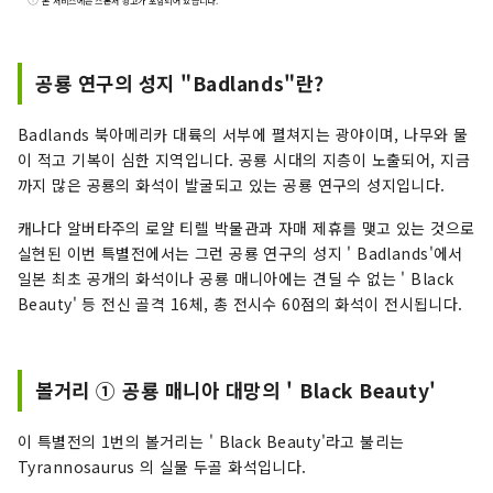
본 서비스에는 스폰서 광고가 포함되어 있습니다.
니다. 당사는 지역과 협동해, 관광 지역 만들기를 실
시하는 DMO(관광 지역 만들기 법인)입니다. 카츠
야마시는 공룡 박물관이나 히라이즈미지 등 매력
공룡 연구의 성지 "Badlands"란?
넘치는 관광 컨텐츠의 보고! 카츠야마를 많은 분들
에게 체감해 주는 가이드 투어나 공룡 박물관의 주
Badlands 북아메리카 대륙의 서부에 펼쳐지는 광야이며, 나무와 물
차장내에 있는 「지오 터미널」, 2020년 6월에 오
이 적고 기복이 심한 지역입니다. 공룡 시대의 지층이 노출되어, 지금
픈한 「미치노에키 공룡 계곡 가쓰야마」의 운영
까지 많은 공룡의 화석이 발굴되고 있는 공룡 연구의 성지입니다.
등, 카츠야마를 방문한 고객 섬세한 서비스를 제공
합니다. 또, 관광을 축으로 하여 새로운 사업의 창
캐나다 알버타주의 로얄 티렐 박물관과 자매 제휴를 맺고 있는 것으로
조에도 적극적으로 도전해, 카츠야마의 거리의 활
실현된 이번 특별전에서는 그런 공룡 연구의 성지 ' Badlands'에서
성화를 목표로 하고 있습니다.
일본 최초 공개의 화석이나 공룡 매니아에는 견딜 수 없는 ' Black
Beauty' 등 전신 골격 16체, 총 전시수 60점의 화석이 전시됩니다.
볼거리 ① 공룡 매니아 대망의 ' Black Beauty'
이 특별전의 1번의 볼거리는 ' Black Beauty'라고 불리는
Tyrannosaurus 의 실물 두골 화석입니다.