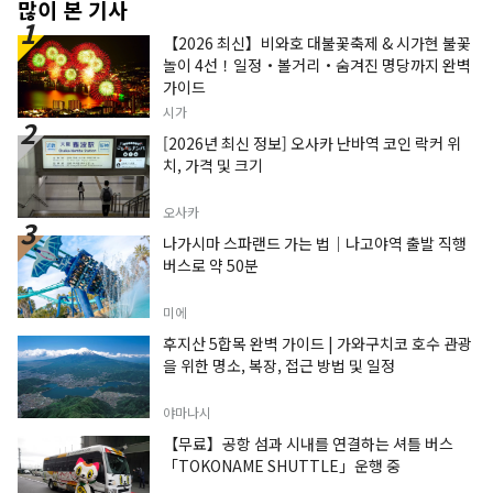
많이 본 기사
【2026 최신】비와호 대불꽃축제 & 시가현 불꽃
놀이 4선！일정・볼거리・숨겨진 명당까지 완벽
가이드
시가
[2026년 최신 정보] 오사카 난바역 코인 락커 위
치, 가격 및 크기
오사카
나가시마 스파랜드 가는 법｜나고야역 출발 직행
버스로 약 50분
미에
후지산 5합목 완벽 가이드 | 가와구치코 호수 관광
을 위한 명소, 복장, 접근 방법 및 일정
야마나시
【무료】공항 섬과 시내를 연결하는 셔틀 버스
「TOKONAME SHUTTLE」운행 중