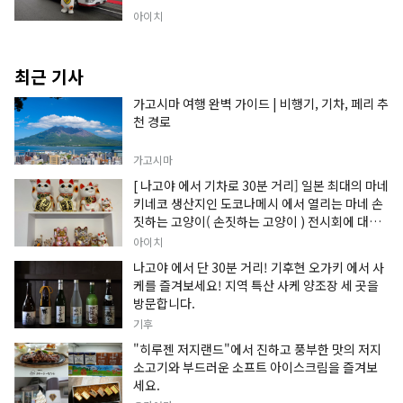
아이치
최근 기사
가고시마 여행 완벽 가이드 | 비행기, 기차, 페리 추
천 경로
가고시마
[ 나고야 에서 기차로 30분 거리] 일본 최대의 마네
키네코 생산지인 도코나메시 에서 열리는 마네 손
짓하는 고양이( 손짓하는 고양이 ) 전시회에 대한
정보입니다.
아이치
나고야 에서 단 30분 거리! 기후현 오가키 에서 사
케를 즐겨보세요! 지역 특산 사케 양조장 세 곳을
방문합니다.
기후
"히루젠 저지랜드"에서 진하고 풍부한 맛의 저지
소고기와 부드러운 소프트 아이스크림을 즐겨보
세요.