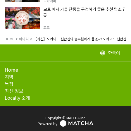
오카야마
교토 에서 가을 단풍을 구경하기 좋은 추천 명소 7
곳
교토
HOME
아이치
【최신】도카이도 신칸센의 승무원에게 물었다! 도카이도 신칸센을 
한국어
language
Home
지역
특집
최신 정보
Locally 소개
Copyright © MATCHA Inc.
Powered by