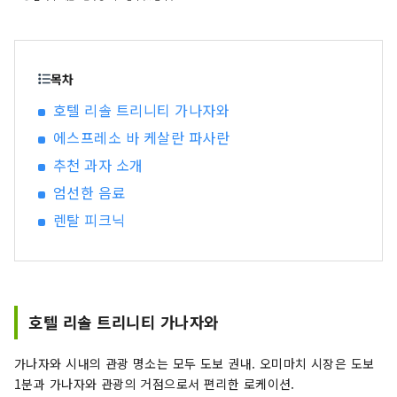
시간을～ 카가 백만석이라고도 불리는 호쿠리쿠 최
대의 도시 가나자와. 1546년, 일향종도에 의해 건
립된 가나자와 미당으로부터 그 역사가 시작되어,
전국 시대의 대다이름전가에 의한 통치에 공예나
목차
예능 등의 전통문화가 발전. 호텔 리솔 트리니티 가
호텔 리솔 트리니티 가나자와
나자와는, 이러한 가나자와만이 가지는 독자적인
에스프레소 바 케살란 파사란
매력을 발신해, 문화 계승과 도시 발전의 거점이 되
도록 탄생했습니다. 호텔 리솔 트리니티 가나자와
추천 과자 소개
가 제공하는 것은 여기 밖에없는 전통과 문화에 "연
엄선한 음료
결" 카가 백만석의 빛으로 가득한 농밀한 시간을 호
텔 리솔트리니티 가나자와에서 체험해 보세요. "호
렌탈 피크닉
텔 리솔 나고야" ～슈트에 운동화인 호텔～ "슈트
에 스니커즈"를 키워드로 한이 도시형 아메리칸 스
타일의 호텔은, 그의 나라 특유의 음악 문화인
JAZZ의 맛을 전관에 흩어져 긴장감과 릴렉스감의
절묘한 밸런스를 연출. 소재를 비롯해, 가구나 오브
호텔 리솔 트리니티 가나자와
제, 소품에 이르기까지, 디테일 1개 1개까지 고집한
공간은 마치 '어른의 웅덩이장'처럼 진짜를 추구하
가나자와 시내의 관광 명소는 모두 도보 권내. 오미마치 시장은 도보
는 여행자들을 깊은 곳으로 초대합니다. 호텔 리솔
1분과 가나자와 관광의 거점으로서 편리한 로케이션.