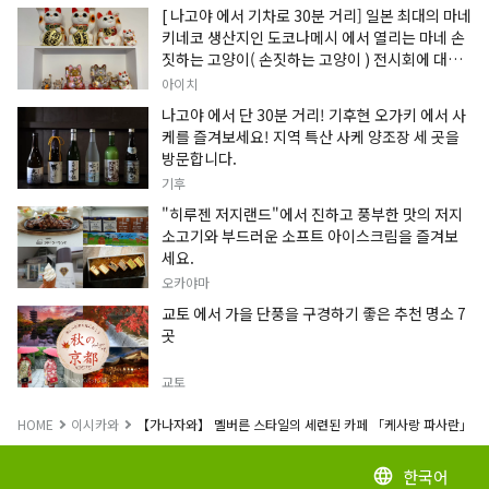
[ 나고야 에서 기차로 30분 거리] 일본 최대의 마네
키네코 생산지인 도코나메시 에서 열리는 마네 손
짓하는 고양이( 손짓하는 고양이 ) 전시회에 대한
정보입니다.
아이치
나고야 에서 단 30분 거리! 기후현 오가키 에서 사
케를 즐겨보세요! 지역 특산 사케 양조장 세 곳을
방문합니다.
기후
"히루젠 저지랜드"에서 진하고 풍부한 맛의 저지
소고기와 부드러운 소프트 아이스크림을 즐겨보
세요.
오카야마
교토 에서 가을 단풍을 구경하기 좋은 추천 명소 7
곳
교토
HOME
이시카와
【가나자와】 멜버른 스타일의 세련된 카페 「케사랑 파사란」
한국어
language