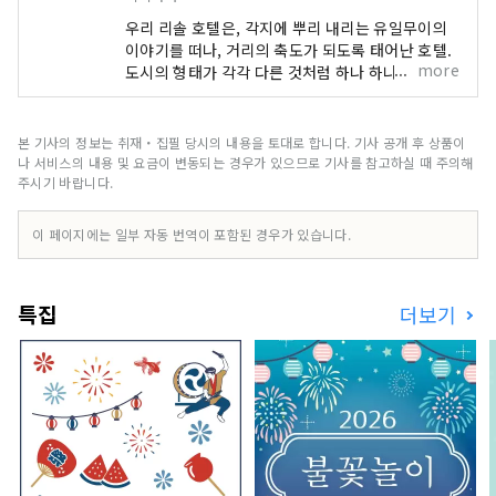
우리 리솔 호텔은, 각지에 뿌리 내리는 유일무이의
이야기를 떠나, 거리의 축도가 되도록 태어난 호텔.
more
도시의 형태가 각각 다른 것처럼 하나 하나 다른 얼
굴로 방문하는 사람들을 맞이합니다. "호텔 리솔 트
리니티 가나자와" ～이 거리에서밖에 얻을 수 없는
시간을～ 카가 백만석이라고도 불리는 호쿠리쿠 최
본 기사의 정보는 취재・집필 당시의 내용을 토대로 합니다. 기사 공개 후 상품이
대의 도시 가나자와. 1546년, 일향종도에 의해 건립
나 서비스의 내용 및 요금이 변동되는 경우가 있으므로 기사를 참고하실 때 주의해
된 가나자와 미당으로부터 그 역사가 시작되어, 전
주시기 바랍니다.
국 시대의 대다이름전가에 의한 통치에 공예나 예능
등의 전통문화가 발전. 호텔 리솔 트리니티 가나자
이 페이지에는 일부 자동 번역이 포함된 경우가 있습니다.
와는, 이러한 가나자와만이 가지는 독자적인 매력을
발신해, 문화 계승과 도시 발전의 거점이 되도록 탄
생했습니다. 호텔 리솔 트리니티 가나자와가 제공하
특집
더보기
는 것은 여기 밖에없는 전통과 문화에 "연결" 카가
백만석의 빛으로 가득한 농밀한 시간을 호텔 리솔트
리니티 가나자와에서 체험해 보세요. "호텔 리솔 나
고야" ～슈트에 운동화인 호텔～ "슈트에 스니커
즈"를 키워드로 한이 도시형 아메리칸 스타일의 호
텔은, 그의 나라 특유의 음악 문화인 JAZZ의 맛을
전관에 흩어져 긴장감과 릴렉스감의 절묘한 밸런스
를 연출. 소재를 비롯해, 가구나 오브제, 소품에 이
르기까지, 디테일 1개 1개까지 고집한 공간은 마치