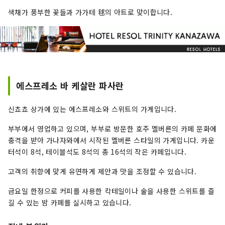
나고야는 옛 문화의 향기와 지성을 느끼는 세련된
색채가 풍부한 꽃들과 가가테 毬의 아트로 맞이합니다.
공간에서 휴식을 취하는 성인을위한 호텔입니다.
"호텔 리솔 기후" ～청류가 자란 문화와 역사를 오
감으로 맛보는～ 아름다운 녹색으로 넘치는 산들.
마음까지 씻는 것 같은 청류. 山紫水明의 자연에 축
복받아 물과 함께 사는 거리로서 옛날부터 역사를
새겨 온 기후. 호텔에서 20분이나 올라가면, 모모가
가미네에서 발하는 계류를 모아 흐르는 시내 유일
에스프레소 바 케살란 파사란
의 자연의 폭포가 선보입니다. 봄 여름 가을 겨울,
사계절의 경관은 방문할 때마다 새로운 감동을 줍
신쵸쵸 상가에 있는 에스프레소와 스위트의 가게입니다.
니다. 물에 담긴 사람들의 생각, 성장해 온 산업과
부부에서 영업하고 있으며, 부부로 방문한 호주 멜버른의 카페 문화에
문화. 호텔 리솔 기후는 그런 사람과 물과의 관계를
충격을 받아 가나자와에서 시작된 멜버른 스타일의 가게입니다. 카운
소중히 여기고 있습니다. 거리와 함께 사람과 함께
터석이 8석, 테이블석도 8석의 총 16석의 작은 카페입니다.
떠나가는 호텔 리솔에서의 이야기를, 마음껏 즐겨
주세요.
고객의 취향에 맞게 유연하게 제안과 맛을 조정할 수 있습니다.
금요일 한정으로 커피를 사용한 칵테일이나 술을 사용한 스위트를 즐
길 수 있는 밤 카페를 실시하고 있습니다.