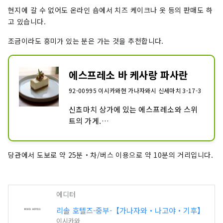
현지에 갈 수 없어도 온라인 숍에서 치즈 케이크나 옷 등의 판매도 하
고 있습니다.
조금이라도 흥미가 있는 분은 가는 것을 추천합니다.
에스프레소 바 케사랑 파사란
92-00995 이시카와현 가나자와시 신세마치 3-17-3
신쵸마치 상가에 있는 에스프레소와 스위
트의 가게.

고객의 취향에 맞게, 유연하게 제안이나 맛
의 조정도 하겠습니다.

당관에서 도보로 약 25분・차/버스 이용으로 약 10분의 거리입니다.
금요일에만 밤 카페 영업. 한정 커피나 칵
테일, 술을 사용한 어른의 디저트 등.
에디터
리솔 호텔즈-중부-【가나자와・나고야・기후】
이시카와