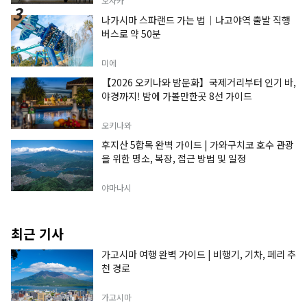
오사카
나가시마 스파랜드 가는 법｜나고야역 출발 직행
버스로 약 50분
미에
【2026 오키나와 밤문화】국제거리부터 인기 바,
야경까지! 밤에 가볼만한곳 8선 가이드
오키나와
후지산 5합목 완벽 가이드 | 가와구치코 호수 관광
을 위한 명소, 복장, 접근 방법 및 일정
야마나시
최근 기사
가고시마 여행 완벽 가이드 | 비행기, 기차, 페리 추
천 경로
가고시마