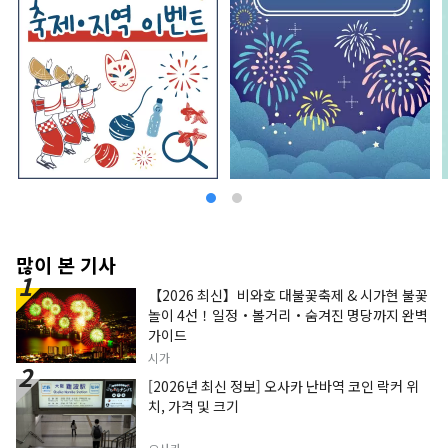
'어른의 웅덩이장'처럼 진짜를 추구하는 여행자들을
깊은 곳으로 초대합니다. 호텔 리솔 나고야는 옛 문
화의 향기와 지성을 느끼는 세련된 공간에서 휴식을
취하는 성인을위한 호텔입니다. "호텔 리솔 기후"
～청류가 자란 문화와 역사를 오감으로 맛보는～ 아
름다운 녹색으로 넘치는 산들. 마음까지 씻는 것 같
은 청류. 山紫水明의 자연에 축복받아 물과 함께 사
는 거리로서 옛날부터 역사를 새겨 온 기후. 호텔에
서 20분이나 올라가면, 모모가가미네에서 발하는
계류를 모아 흐르는 시내 유일의 자연의 폭포가 선
보입니다. 봄 여름 가을 겨울, 사계절의 경관은 방문
할 때마다 새로운 감동을 줍니다. 물에 담긴 사람들
의 생각, 성장해 온 산업과 문화. 호텔 리솔 기후는
많이 본 기사
그런 사람과 물과의 관계를 소중히 여기고 있습니
【2026 최신】비와호 대불꽃축제 & 시가현 불꽃
다. 거리와 함께 사람과 함께 떠나가는 호텔 리솔에
놀이 4선！일정・볼거리・숨겨진 명당까지 완벽
서의 이야기를, 마음껏 즐겨주세요.
가이드
시가
[2026년 최신 정보] 오사카 난바역 코인 락커 위
치, 가격 및 크기