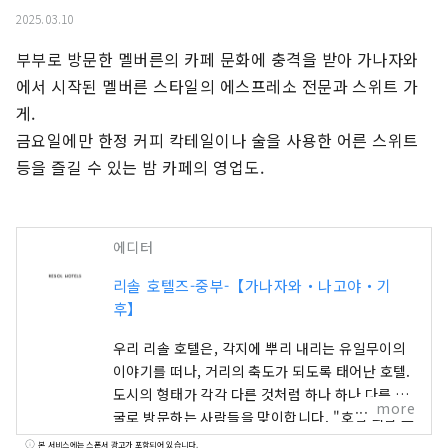
2025.03.10
부부로 방문한 멜버른의 카페 문화에 충격을 받아 가나자와
에서 시작된 멜버른 스타일의 에스프레소 전문과 스위트 가
게.

금요일에만 한정 커피 칵테일이나 술을 사용한 어른 스위트 
등을 즐길 수 있는 밤 카페의 영업도.
에디터
리솔 호텔즈-중부-【가나자와・나고야・기
후】
우리 리솔 호텔은, 각지에 뿌리 내리는 유일무이의
이야기를 떠나, 거리의 축도가 되도록 태어난 호텔.
도시의 형태가 각각 다른 것처럼 하나 하나 다른 얼
more
굴로 방문하는 사람들을 맞이합니다. "호텔 리솔 트
리니티 가나자와" ～이 거리에서밖에 얻을 수 없는
본 서비스에는 스폰서 광고가 포함되어 있습니다.