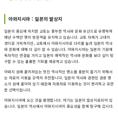
cities of the Kansai Region. We are here
to introduce you to the beautiful spots on
Awaji Island, including hotels,
아와지시마 : 일본의 발상지
restaurants, events, theme parks, and
much more. This account is operated
일본의 중심에 위치한 교토는 풍부한 역사와 문화 유산으로 유명하며
mainly as a PR effort by Pasona Group.
매년 수백만 명의 방문객을 유치하고 있습니다. 교토 자체가 고대의
경이로 가득하지만, 교토에서 아와지시마로 다리를 늘려 일본의 역사
와 문화에 대해 더 깊이 알 수 있습니다. 아와지시마는 일본의 기원에
독자적인 연결을 가지고 일본의 매력적인 역사와 문화를 보다 깊이 탐
구할 수 있는 훌륭한 기회를 제공하고 있습니다.
아와지 섬에 흩어져있는 멋진 역사적인 명소를 충분히 즐기기 위해서
는 차로의 이동을 강력히 추천합니다. 일본의 역사와 관련된 관광 명
소가 섬에 흩어져 있기 때문에 자동차로 이동하는 것이 편리하고 유연
한 선택이됩니다.
아와지시마에 오신 것을 환영합니다. 여기는 일본의 발상지로되어 있
습니다. 일본의 역사에서 아와지시마의 중요성을 함께 탐구해 갑시다.