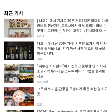
최근 기사
[ 나고야 에서 기차로 30분 거리] 일본 최대의 마네
키네코 생산지인 도코나메시 에서 열리는 마네 손
짓하는 고양이( 손짓하는 고양이 ) 전시회에 대한
정보입니다.
아이치
나고야 에서 단 30분 거리! 기후현 오가키 에서 사
케를 즐겨보세요! 지역 특산 사케 양조장 세 곳을
방문합니다.
기후
"히루젠 저지랜드"에서 진하고 풍부한 맛의 저지
소고기와 부드러운 소프트 아이스크림을 즐겨보
세요.
오카야마
교토 에서 가을 단풍을 구경하기 좋은 추천 명소 7
곳
교토
[2026] Naruto Awaodori , 도쿠시마 완벽 가이