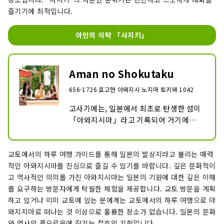
즐기기에 최적입니다.
아만의 식탁 「사지키」
Aman no Shokutaku
656-1726 효고현 아와지시 노지마 토키와 1042
고사기에는, 일본에서 최초로 탄생한 섬이 
「아와지시마」라고 기록되어 거기에는 
「해인(아마)」이라고 불리는 바다의 백
성의 존재가 있었다고 합니다. 해인(아마)
교토에서의 하루 여행 가이드를 통해 일본의 발상지라고 불리는 매력
은, 금속 문화나 소금 만들기 등의 탁월한 
적인 아와지시마를 진심으로 즐길 수 있기를 바랍니다. 깊은 문화적이
항해술로 왕권이나 도시의 생활을 지지해, 
고 역사적인 의의를 가진 아와지시마는 일본의 기원에 대한 깊은 이해
새로운 시대를 도래시켰다고 말해지고 있
를 요구하는 방문자에게 탁월한 체험을 제공합니다. 교토 방문을 계획
습니다.

하고 있거나 이미 교토에 있는 분에게는 교토에서의 하루 여행으로 아
「해신인(아만)의 식탁」에서는, 옛날부
와지지마로 떠나는 것 이상으로 훌륭한 장소가 없습니다. 일본의 문화
터 「어식국(미케츠쿠니)」이라고 불린 
와 역사의 풍요로움에 잠기는 절호의 기회입니다.
아와지시마산의 「바다의 행운」과 「산