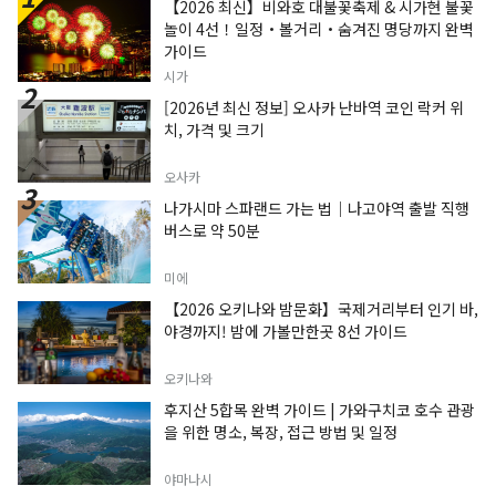
【2026 최신】비와호 대불꽃축제 & 시가현 불꽃
놀이 4선！일정・볼거리・숨겨진 명당까지 완벽
가이드
시가
[2026년 최신 정보] 오사카 난바역 코인 락커 위
치, 가격 및 크기
오사카
나가시마 스파랜드 가는 법｜나고야역 출발 직행
버스로 약 50분
미에
【2026 오키나와 밤문화】국제거리부터 인기 바,
야경까지! 밤에 가볼만한곳 8선 가이드
오키나와
후지산 5합목 완벽 가이드 | 가와구치코 호수 관광
을 위한 명소, 복장, 접근 방법 및 일정
야마나시