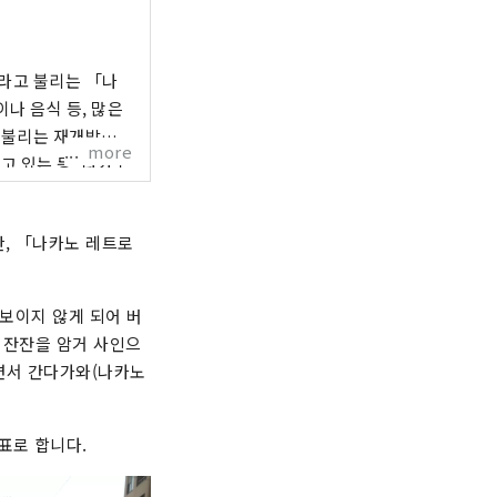
라고 불리는 「나
나 음식 등, 많은
 불리는 재개발이
more
고 있는 등, 나카노
약 120개국의 사람이
만, 「나카노 레트로
 보이지 않게 되어 버
 잔잔을 암거 사인으
면서 간다가와(나카노
표로 합니다.