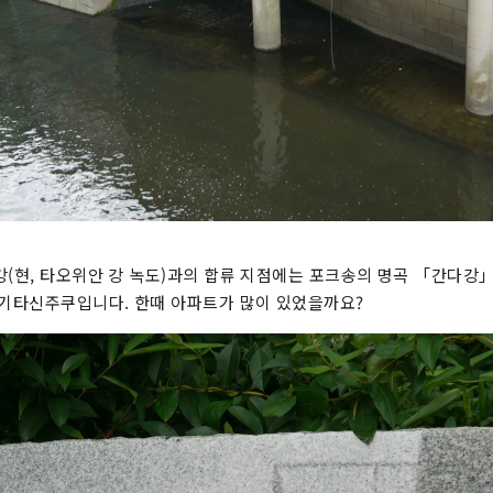
강(현, 타오위안 강 녹도)과의 합류 지점에는 포크송의 명곡 「간다강
 기타신주쿠입니다. 한때 아파트가 많이 있었을까요?