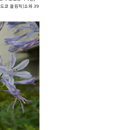
도쿄 올림픽(쇼와 39