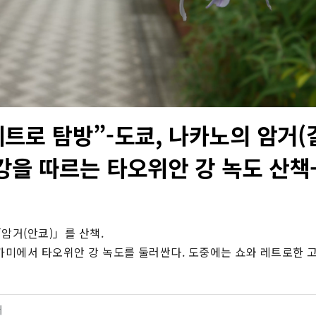
레트로 탐방”-도쿄, 나카노의 암거(
강을 따르는 타오위안 강 녹도 산책
암거(안쿄)」를 산책.

미에서 타오위안 강 녹도를 둘러싼다. 도중에는 쇼와 레트로한 고
터