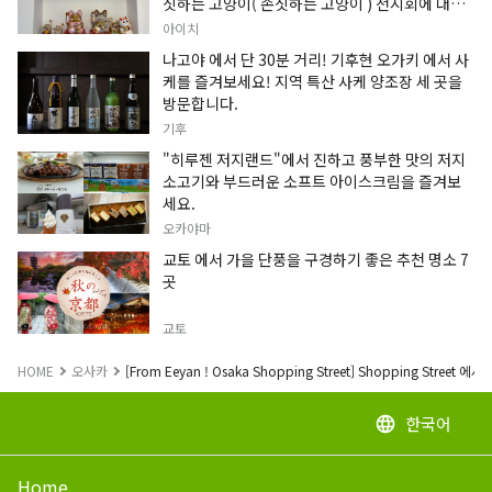
짓하는 고양이( 손짓하는 고양이 ) 전시회에 대한
정보입니다.
아이치
나고야 에서 단 30분 거리! 기후현 오가키 에서 사
케를 즐겨보세요! 지역 특산 사케 양조장 세 곳을
방문합니다.
기후
"히루젠 저지랜드"에서 진하고 풍부한 맛의 저지
소고기와 부드러운 소프트 아이스크림을 즐겨보
세요.
오카야마
교토 에서 가을 단풍을 구경하기 좋은 추천 명소 7
곳
교토
HOME
오사카
[From Eeyan ! Osaka Shopping Street] Shopping S
한국어
language
Home