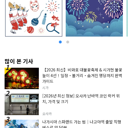
많이 본 기사
【2026 최신】비와호 대불꽃축제 & 시가현 불꽃
놀이 4선！일정・볼거리・숨겨진 명당까지 완벽
가이드
시가
[2026년 최신 정보] 오사카 난바역 코인 락커 위
치, 가격 및 크기
오사카
나가시마 스파랜드 가는 법｜나고야역 출발 직행
버스로 약 50분