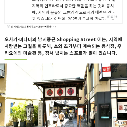
지역의 인프라로서 중요한 역할을 하는 것과 동시
에, 지역의 분들의 교류의 장으로서의 매력을 갖추
more
고 있습니다. 이번에, 2025년 오사카·간사이 만박
의 개최도 전망해, 오사카의 상점가나 점포의 매력
본 서비스에는 스폰서 광고가 포함되어 있습니다.
발신이나 디지털화 등의 대처로서, 포털 사이트
「에에얀!오사카 상점가」를 오픈했습니다. "이런
오사카·미나미의 남지중근 Shopping Street 에는, 지역에
상가가 있었어! 이번에 가 보자!" 지금까지 몰랐던
사랑받는 고찰을 비롯해, 쇼와 초기부터 계속되는 음식점, 우
상가, 현지 상가의 새로운 일면의 발견 등, 상가와의
키요에의 미술관 등, 정서 넘치는 스포트가 많이 있습니다.
멋진 만남의 계기로, 「에에!오사카 상가」를 꼭 활
용해 주세요.