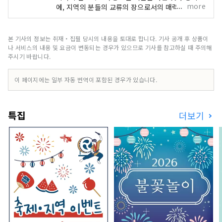
more
에, 지역의 분들의 교류의 장으로서의 매력을 갖추
고 있습니다. 이번에, 2025년 오사카·간사이 만박
의 개최도 전망해, 오사카의 상점가나 점포의 매력
발신이나 디지털화 등의 대처로서, 포털 사이트
본 기사의 정보는 취재・집필 당시의 내용을 토대로 합니다. 기사 공개 후 상품이
「에에얀!오사카 상점가」를 오픈했습니다. "이런
나 서비스의 내용 및 요금이 변동되는 경우가 있으므로 기사를 참고하실 때 주의해
상가가 있었어! 이번에 가 보자!" 지금까지 몰랐던
주시기 바랍니다.
상가, 현지 상가의 새로운 일면의 발견 등, 상가와의
멋진 만남의 계기로, 「에에!오사카 상가」를 꼭 활
이 페이지에는 일부 자동 번역이 포함된 경우가 있습니다.
용해 주세요.
특집
더보기