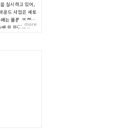
급을 실시하고 있어,
인바운드 사업은 세토
배는 물론, 또한 의
more
수배 을 자랑하고
ndspack.jp/ 세토