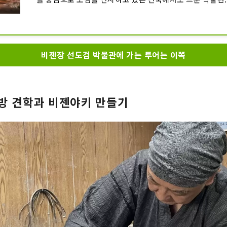
도장이 있어, 일본도의 고식 단련, 도장 제작, 도신에의 조각
한 일본도에 관한 제작 공정을 실제로 견학할 수 있습니다. 한 
도의 고열로 옥강(타마하가네)을 치는 「고식 단련」의 견학
의 일본도 팬도 밀려줄 정도로 인기가 되고 있습니다. 장인이
비젠장 선도검 박물관에 가는 투어는 이쪽
치고, 불꽃이 흩날리는 모습은 박력 만점! &ldquo;상망을 치
말의 어원이 된 작업입니다.
방 견학과 비젠야키 만들기