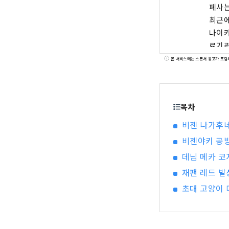
폐사는
최근에
나이카
료기관
있어 방일
본 서비스에는 스폰서 광고가 포함
http
우치 국
목차
비젠 나가후네
비젠야키 공
데님 메카 코
재팬 레드 발
초대 고양이 