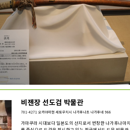
비젠장 선도검 박물관
701-4271 오카야마현 세토우치시 나가후나초 나가후네 966
가마쿠라 시대보다 일본도의 산지로서 번창한 나가후나마치
를 중심으로 도검을 전시하고 있는 전국에서도 드문 박물관.