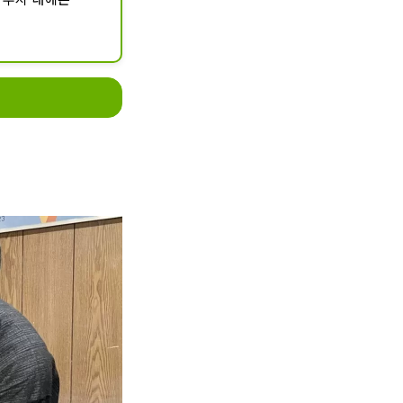
, 갈기 등의 다양
달에 1도, 1200
도 가능해, 해외
 강력하게 강을 
는&rdquo;라는 