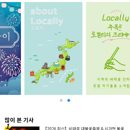
많이 본 기사
【2026 최신】비와호 대불꽃축제 & 시가현 불꽃