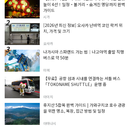
놀이 4선！일정・볼거리・숨겨진 명당까지 완벽
가이드
시가
[2026년 최신 정보] 오사카 난바역 코인 락커 위
치, 가격 및 크기
오사카
나가시마 스파랜드 가는 법｜나고야역 출발 직행
버스로 약 50분
미에
【무료】공항 섬과 시내를 연결하는 셔틀 버스
「TOKONAME SHUTTLE」운행 중
아이치
후지산 5합목 완벽 가이드 | 가와구치코 호수 관광
을 위한 명소, 복장, 접근 방법 및 일정
야마나시