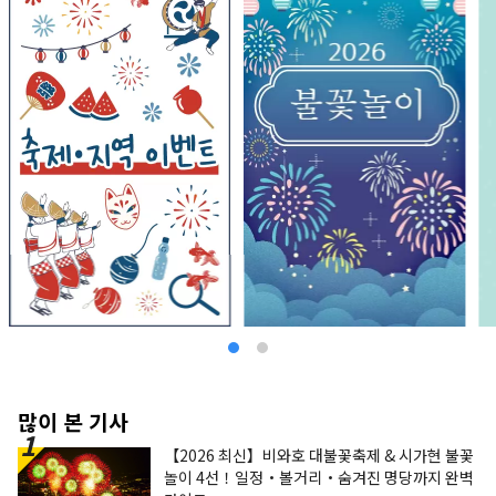
펼쳐집니다. 이 지역을 즐기려면 산리쿠 철도가 딱
입니다. 지역선을 타고 여유롭게 차창의 풍경을 즐
길 수 있습니다. 【중부의 명소】 오쓰마쵸에는 ‘효
탄섬’의 애칭으로 읍민들에게 사랑받고 있는 ‘蓬莱
島’, 가마이시시에는 현존하는 일본에서 가장 오래
된 서양식 고로터로 세계유산에 등록되어 있는 ‘하
시노 철광산’ 등 바다와 산, 각각을 즐길 수 있습니
다. 또, 이 지역은 호도무나 가코춤 등의 향토 예능도
활발해, 옛부터 계승되어 온 전통을, 이벤트나 축제
로 체감할 수 있습니다. 【남부의 명소】 오후나토
시에는, 리아스식 해안의 변화가 풍부한 경관을 즐
길 수 있는 “바둑돌 해안”, 리쿠젠 타카다시에는, 쓰
나미 피해의 사실과 교훈을 발신하는 “동일본 대지
진 쓰나미 전승관”, 스미타마치에는, 국내 최대급
의 동굴내 폭포를 가진 종유동의 '폭포관동' 등 이 지
역 특유의 자연·문화를 느낄 수 있는 장소가 많이 있
습니다. 웅대한 자연이 가져오는 은혜를 즐기면서
자연의 위협과 공생하는 지혜와 교훈도 배울 수 있
는 지역입니다. 여러분의 방문을 기다리고 있습니
많이 본 기사
다.
【2026 최신】비와호 대불꽃축제 & 시가현 불꽃
놀이 4선！일정・볼거리・숨겨진 명당까지 완벽