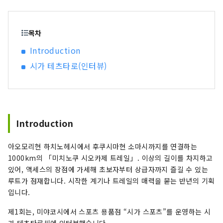
원으로 부흥의 거리를 걸어 왔습니다. 방재 교육에
도 힘을 쏟고, 지진 재해 유구나 전승 시설도 정비되
고 있습니다. 가이드와 함께 걷고 부흥의 역사를 경
목차
험할 수 있습니다. 【북부의 명소】 타노하타무라
Introduction
에는 높이 200미터의 절벽이 이어지는 「기타야마
시가 테츠타로(인터뷰)
자키」, 이와이즈미쵸에는 일본 3대 종유동의 「용
천동」, 미야코시에는 새하얀 돌의 해안이 마치 정
토와 같이 받은 「정토가 하마」, 야마다마치에는
온화한 만내에 떠 있는 오시마(오오시마) 「통칭:네
덜란드섬」과 코지마(코시마) 등, 박력 있는 절경이
Introduction
펼쳐집니다. 이 지역을 즐기려면 산리쿠 철도가 딱
입니다. 지역선을 타고 여유롭게 차창의 풍경을 즐
길 수 있습니다. 【중부의 명소】 오쓰마쵸에는 ‘효
아오모리현 하치노헤시에서 후쿠시마현 소마시까지를 연결하는
탄섬’의 애칭으로 읍민들에게 사랑받고 있는 ‘蓬莱
1000km의 「미치노쿠 시오카제 트레일」. 이상의 길이를 차지하고
島’, 가마이시시에는 현존하는 일본에서 가장 오래
있어, 액세스의 장점에 가세해 초보자부터 상급자까지 즐길 수 있는
된 서양식 고로터로 세계유산에 등록되어 있는 ‘하
루트가 점재합니다. 시작한 계기나 트레일의 매력을 묻는 반년의 기획
시노 철광산’ 등 바다와 산, 각각을 즐길 수 있습니
입니다.
다. 또, 이 지역은 호도무나 가코춤 등의 향토 예능
제1회는, 미야코시에서 스포츠 용품점 “시가 스포츠”를 운영하는 시
도 활발해, 옛부터 계승되어 온 전통을, 이벤트나 축