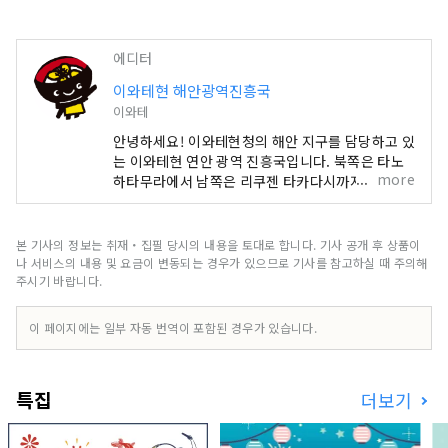
에디터
이와테현 해안광역진흥국
이와테
안녕하세요! 이와테현청의 해안 지구를 담당하고 있
는 이와테현 연안 광역 진흥국입니다. 북쪽은 타노
more
하타무라에서 남쪽은 리쿠젠 타카다시까지의 연안
13시읍면을 담당하고 있습니다. 2011년 3월 11일,
동일본 대지진에 의한 거대한 해일이 이 지역을 덮
쳤습니다. 엄청난 피해를 받았지만, 전세계의 지원
본 기사의 정보는 취재・집필 당시의 내용을 토대로 합니다. 기사 공개 후 상품이
으로 부흥의 거리를 걸어 왔습니다. 방재 교육에도
나 서비스의 내용 및 요금이 변동되는 경우가 있으므로 기사를 참고하실 때 주의해
힘을 쏟고, 지진 재해 유구나 전승 시설도 정비되고
주시기 바랍니다.
있습니다. 가이드와 함께 걷고 부흥의 역사를 경험
할 수 있습니다. 【북부의 명소】 타노하타무라에
이 페이지에는 일부 자동 번역이 포함된 경우가 있습니다.
는 높이 200미터의 절벽이 이어지는 「기타야마자
키」, 이와이즈미쵸에는 일본 3대 종유동의 「용천
동」, 미야코시에는 새하얀 돌의 해안이 마치 정토
특집
더보기
와 같이 받은 「정토가 하마」, 야마다마치에는 온
화한 만내에 떠 있는 오시마(오오시마) 「통칭:네덜
란드섬」과 코지마(코시마) 등, 박력 있는 절경이