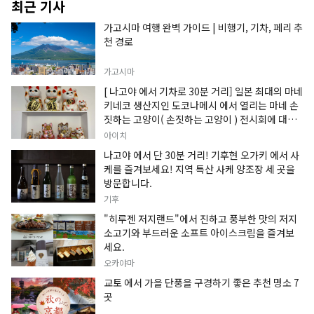
최근 기사
가고시마 여행 완벽 가이드 | 비행기, 기차, 페리 추
천 경로
가고시마
[ 나고야 에서 기차로 30분 거리] 일본 최대의 마네
키네코 생산지인 도코나메시 에서 열리는 마네 손
짓하는 고양이( 손짓하는 고양이 ) 전시회에 대한
정보입니다.
아이치
나고야 에서 단 30분 거리! 기후현 오가키 에서 사
케를 즐겨보세요! 지역 특산 사케 양조장 세 곳을
방문합니다.
기후
"히루젠 저지랜드"에서 진하고 풍부한 맛의 저지
소고기와 부드러운 소프트 아이스크림을 즐겨보
세요.
오카야마
교토 에서 가을 단풍을 구경하기 좋은 추천 명소 7
곳