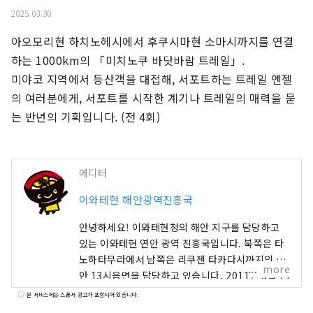
2025.03.30
아오모리현 하치노헤시에서 후쿠시마현 소마시까지를 연결
하는 1000km의 「미치노쿠 바닷바람 트레일」.

미야코 지역에서 등산객을 대접해, 서포트하는 트레일 엔젤
의 여러분에게, 서포트를 시작한 계기나 트레일의 매력을 묻
는 반년의 기획입니다. (전 4회)
에디터
이와테현 해안광역진흥국
안녕하세요! 이와테현청의 해안 지구를 담당하고
있는 이와테현 연안 광역 진흥국입니다. 북쪽은 타
노하타무라에서 남쪽은 리쿠젠 타카다시까지의 연
more
안 13시읍면을 담당하고 있습니다. 2011년 3월 11
일, 동일본 대지진에 의한 거대한 해일이 이 지역을
본 서비스에는 스폰서 광고가 포함되어 있습니다.
덮쳤습니다. 엄청난 피해를 받았지만, 전세계의 지