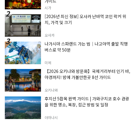
가이드
시가
[2026년 최신 정보] 오사카 난바역 코인 락커 위
치, 가격 및 크기
오사카
나가시마 스파랜드 가는 법｜나고야역 출발 직행
버스로 약 50분
미에
【2026 오키나와 밤문화】국제거리부터 인기 바,
야경까지! 밤에 가볼만한곳 8선 가이드
오키나와
후지산 5합목 완벽 가이드 | 가와구치코 호수 관광
을 위한 명소, 복장, 접근 방법 및 일정
야마나시