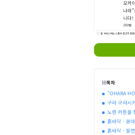
오카야
나라"
니다! 또
리며,
품질을 
본 서비스에는 스폰서 광고가 포함
오카야
키 미
목차
"OHARA H
구라 구라시키
노렌 커튼을
흙바닥 - 쏟
흙바닥 - 필