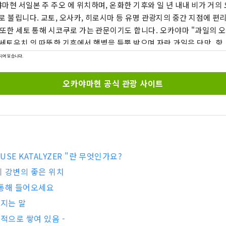
마현 서일본 주 주오 에 위치하며, 온화한 기후와 일 년 내내 비가 거의
로 불립니다. 교토, 오사카, 히로시마 등 유명 관광지의 중간 지점에 편
한 세토 통해 시코쿠로 가는 관문이기도 합니다. 오카야마 "과일의 오카야마"라고도 불
 세토우치 의 따뜻한 기후에서 햇볕을 듬뿍 받으며 자란 과일은 단맛, 향,
자랑합니다. 백도, 머스캣 포도, 피오네 포도 등 제철 과일을 즐겨보세요! 오카야마
되어 있습니다.
마 성, 일본 3대 정원 중 하나인 오카야마 고라쿠엔, 역사와 문화, 예
관지구 등 세계적인 관광지가 있습니다!
오카야마현 공식 관광 사이트
OUSE KATALYZER "란 무엇인가요?
 강변의 좋은 위치
 통해 들어오세요
아지는 말
연적으로 쌓여 있음 -