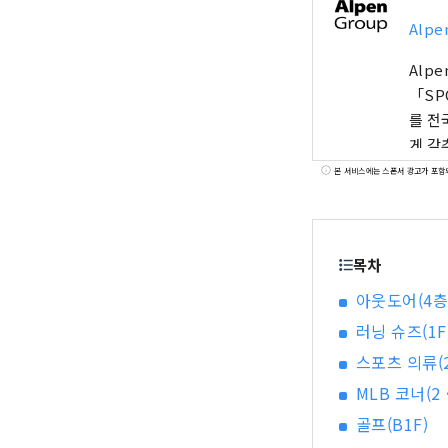
Alpe
Alp
「SP
를 전
게 갖
본 서비스에는 스폰서 광고가 포함
목차
아웃도어(4층
러닝 슈즈(1F
스포츠 의류(
MLB 코너(2
골프(B1F)