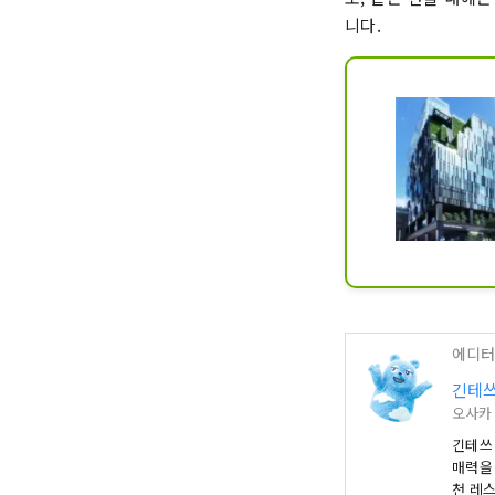
니다.
에디터
긴테쓰
오사카
긴테쓰
매력을
천 레