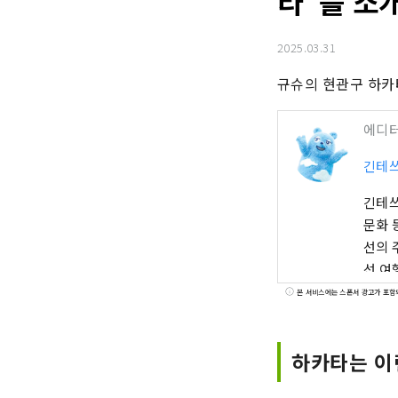
타”를 소
2025.03.31
규슈의 현관구 하카
에디
긴테쓰
긴테쓰
문화 
선의 
선 여
의 고
본 서비스에는 스폰서 광고가 포함
수 있
하카타는 이