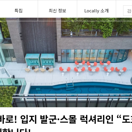
특집
최신 정보
Locally 소개
바로! 입지 발군·스몰 럭셔리인 “