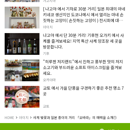
가고시마
[ 나고야 에서 기차로 30분 거리] 일본 최대의 마네
키네코 생산지인 도코나메시 에서 열리는 마네 손
짓하는 고양이( 손짓하는 고양이 ) 전시회에 대한
정보입니다.
아이치
나고야 에서 단 30분 거리! 기후현 오가키 에서 사
케를 즐겨보세요! 지역 특산 사케 양조장 세 곳을
방문합니다.
기후
"히루젠 저지랜드"에서 진하고 풍부한 맛의 저지
소고기와 부드러운 소프트 아이스크림을 즐겨보
세요.
오카야마
교토 에서 가을 단풍을 구경하기 좋은 추천 명소 7
곳
교토
HOME
아이치
사계 벚꽃과 일본 종이의 거리 「오바라」의 매력을 소개①