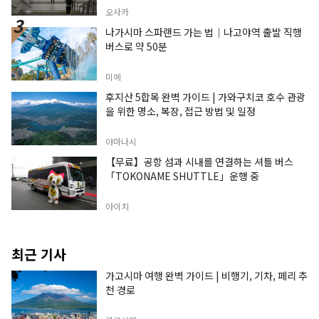
오사카
나가시마 스파랜드 가는 법｜나고야역 출발 직행
버스로 약 50분
미에
후지산 5합목 완벽 가이드 | 가와구치코 호수 관광
을 위한 명소, 복장, 접근 방법 및 일정
야마나시
【무료】공항 섬과 시내를 연결하는 셔틀 버스
「TOKONAME SHUTTLE」운행 중
아이치
최근 기사
가고시마 여행 완벽 가이드 | 비행기, 기차, 페리 추
천 경로