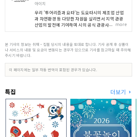
아이치
우리 '투어리즘과 요타'는 도요타시의 제조업 산업
과 자연환경 등 다양한 자원을 살리면서 지역 관광
more
산업의 발전에 기여하며 시의 공식 관광사이트 운영
등 정보발신을 통해 관광지개발을 추진한다. 단체입
니다. 도카이 지구에서 인기의 단풍 스포트 「카라
시 계곡」을 비롯해, 시외에서 많은 사람이 방문하
본 기사의 정보는 취재・집필 당시의 내용을 토대로 합니다. 기사 공개 후 상품이
는 도카이 지구 최대 규모의 「도요타 오이덴 축제
나 서비스의 내용 및 요금이 변동되는 경우가 있으므로 기사를 참고하실 때 주의해
불꽃놀이」, 전국 유수의 현대 미술을 전시하는
주시기 바랍니다.
「도요타시 미술관 ". “차의 거리”로 알려진 도요타
시입니다만, 다양한 관광 자원과 매력적인 관광 명
이 페이지에는 일부 자동 번역이 포함된 경우가 있습니다.
소를 가지고, 일년 내내 여러 번 방문해 주었으면 하
는 매력 있는 거리입니다. 도요타시를 관광지로서도
장래에 걸쳐 선택되는 거리가 되도록, 우리는, 토요
특집
더보기
타의 매력을 “전해”, 관광 자원을 “연마”, 관광으로
지역의 발전에 “공헌”할 수 있도록 활동하고 있습니
다 합니다.