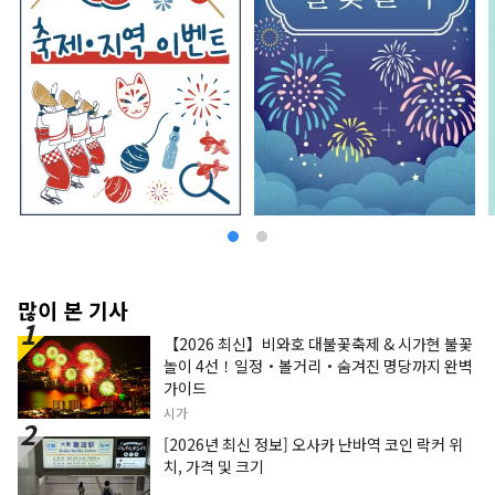
많이 본 기사
【2026 최신】비와호 대불꽃축제 & 시가현 불꽃
놀이 4선！일정・볼거리・숨겨진 명당까지 완벽
가이드
시가
[2026년 최신 정보] 오사카 난바역 코인 락커 위
치, 가격 및 크기