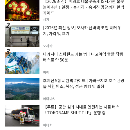
【2026 최신】비와호 대불꽃축제 & 시가현 불꽃
놀이 4선！일정・볼거리・숨겨진 명당까지 완벽
가이드
시가
[2026년 최신 정보] 오사카 난바역 코인 락커 위
치, 가격 및 크기
오사카
나가시마 스파랜드 가는 법｜나고야역 출발 직행
버스로 약 50분
미에
후지산 5합목 완벽 가이드 | 가와구치코 호수 관광
을 위한 명소, 복장, 접근 방법 및 일정
야마나시
【무료】공항 섬과 시내를 연결하는 셔틀 버스
「TOKONAME SHUTTLE」운행 중
아이치