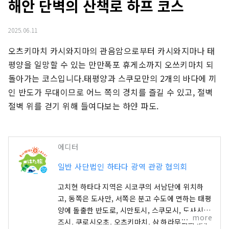
해안 단벽의 산책로 하프 코스
2025.06.11
오츠키마치 카시와지마의 관음암으로부터 카시와지마나 태
평양을 일망할 수 있는 만만폭포 휴게소까지 오쓰키마치 되
돌아가는 코스입니다.태평양과 스쿠모만의 2개의 바다에 끼
인 반도가 무대이므로 어느 쪽의 경치를 즐길 수 있고, 절벽 
절벽 위를 걷기 위해 들여다보는 하얀 파도.
에디터
일반 사단법인 하타다 광역 관광 협의회
고치현 하타다 지역은 시코쿠의 서남단에 위치하
고, 동쪽은 도사만, 서쪽은 분고 수도에 면하는 태평
양에 돌출한 반도로, 시만토시, 스쿠모시, 도사시미
more
즈시, 쿠로시오초, 오츠키마치, 삼 하라무라의 3시