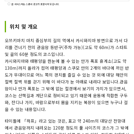
2정 1마을로 구성되어 있습니다. 전국적으로 유명
본 서비스에는 스폰서 광고가 포함되어 있습니다.
한 시만토강과 아시즈리곶을 비롯해 연안을 흐르는
쿠로시오의 은혜, 전국에서도 톱의 삼림 면적을 자
랑하는 산의 은혜 풍부한 자연 대국입니다.
위치 및 개요
오쓰키마치 마치 중심부의 길의 역에서 카시와지마 방면으로 가서 다
리를 건너기 전의 관음암 등반구(주차 가능)(고도 약 60m)가 스타트
및 골의 60분 정도의 코스입니다.
카시와지마와 태평양을 한눈에 볼 수 있는 만가 폭포 휴게소(고도 약
130m)까지 올라가 접어 태평양과 스쿠모 만의 2개의 바다에 끼인 반
도가 무대이므로 어느 쪽의 경치를 즐길 수 있는 것 외에 대당 해안의
절벽 절벽 위를 걷기 위해 이 바다가 눈 아래로 내려다 보입니다.관음
암이나 만가 폭포는 그 밖에 없는 절경에서 보기의 가치가 있으면서,
코스는 산책길과 계단으로 정비되고 있기 때문에 운동에 적합한 구두
와, 잔디나 가지, 바람으로부터 몸을 지키는 복장이 있으면 누구나 걸
을 수 있는 내용입니다.
타이틀에 「하프」라고 있는 것은, 표고 약 240m의 대당산 전망대
에서 관음암까지 내려오는 120분 정도의 풀 사이즈의 코스가 그 밖에