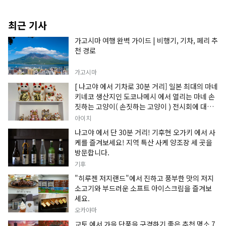
최근 기사
가고시마 여행 완벽 가이드 | 비행기, 기차, 페리 추
천 경로
가고시마
[ 나고야 에서 기차로 30분 거리] 일본 최대의 마네
키네코 생산지인 도코나메시 에서 열리는 마네 손
짓하는 고양이( 손짓하는 고양이 ) 전시회에 대한
정보입니다.
아이치
나고야 에서 단 30분 거리! 기후현 오가키 에서 사
케를 즐겨보세요! 지역 특산 사케 양조장 세 곳을
방문합니다.
기후
"히루젠 저지랜드"에서 진하고 풍부한 맛의 저지
소고기와 부드러운 소프트 아이스크림을 즐겨보
세요.
오카야마
교토 에서 가을 단풍을 구경하기 좋은 추천 명소 7