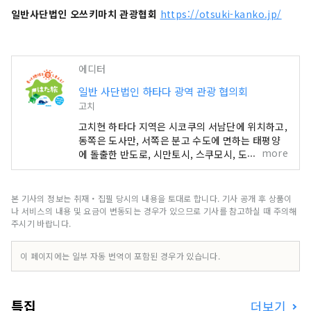
일반사단법인 오쓰키마치 관광협회
https://otsuki-kanko.jp/
에디터
일반 사단법인 하타다 광역 관광 협의회
고치
고치현 하타다 지역은 시코쿠의 서남단에 위치하고,
동쪽은 도사만, 서쪽은 분고 수도에 면하는 태평양
more
에 돌출한 반도로, 시만토시, 스쿠모시, 도사시미즈
시, 쿠로시오초, 오츠키마치, 삼 하라무라의 3시 2
정 1마을로 구성되어 있습니다. 전국적으로 유명한
시만토강과 아시즈리곶을 비롯해 연안을 흐르는 쿠
본 기사의 정보는 취재・집필 당시의 내용을 토대로 합니다. 기사 공개 후 상품이
로시오의 은혜, 전국에서도 톱의 삼림 면적을 자랑
나 서비스의 내용 및 요금이 변동되는 경우가 있으므로 기사를 참고하실 때 주의해
하는 산의 은혜 풍부한 자연 대국입니다.
주시기 바랍니다.
이 페이지에는 일부 자동 번역이 포함된 경우가 있습니다.
특집
더보기