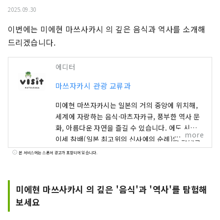
2025.09.30
이번에는 미에현 마쓰사카시 의 깊은 음식과 역사를 소개해
드리겠습니다.
에디터
마쓰자카시 관광 교류과
미에현 마쓰자카시는 일본의 거의 중앙에 위치해,
세계에 자랑하는 음식·마츠자카규, 풍부한 역사 문
화, 아름다운 자연을 즐길 수 있습니다. 에도 시대,
more
이세 참배(일본 최고위의 신사에의 순례)의 마지막
숙바초였던 마쓰자카는, 많은 사람이나 것이 가는
본 서비스에는 스폰서 광고가 포함되어 있습니다.
교통의 요충으로서 번창해, 다수의 호상을 배출했
습니다. 이들 상인들이 에도에서 마츠자카 모멘 등
의 상인에 성공하여 마츠자카에 ​​번영을 가져왔습니
미에현 마쓰사카시 의 깊은 '음식'과 '역사'를 탐험해
다.
보세요