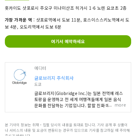
홋카이도 삿포로시 주오구 미나미산조 히가시 1-6 노렌 요코초 2층
가장 가까운 역
: 삿포로역에서 도보 11분, 호스이스스키노역에서 도
보 4분, 오도리역에서 도보 6분
여기서 예약하세요
에디터
글로브리지 주식회사
도쿄
글로브리지(Globridge Inc.)는 일본 전역에 레스
토랑을 운영하고 전 세계 여행객들에게 일본 음식
more
문화를 전달하는 기업입니다. 할랄 친화 매장을 운
영하고 다국어 지원을 제공하여 많은 사람들이 안심
하고 초밥, 게, 와규 등 일본 특유의 푸짐하고 고급스
러운 미식 경험을 즐길 수 있도록 합니다. 이 계정에
본 기사의 정보는 취재・집필 당시의 내용을 토대로 합니다. 기사 공개 후 상품이
서는 글로브리지가 운영하는 레스토랑 정보와 일본
나 서비스의 내용 및 요금이 변동되는 경우가 있으므로 기사를 참고하실 때 주의해
방문객에게 추천하는 미식 경험을 소개합니다. 전
주시기 바랍니다.