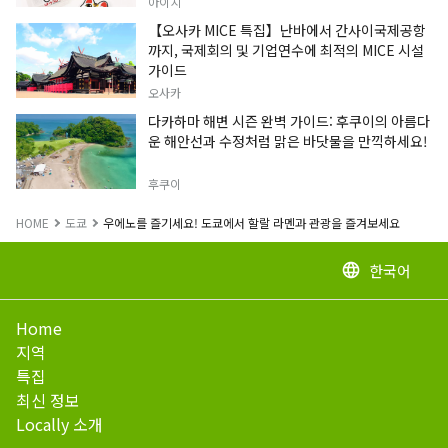
아이치
【오사카 MICE 특집】난바에서 간사이국제공항
까지, 국제회의 및 기업연수에 최적의 MICE 시설
가이드
오사카
다카하마 해변 시즌 완벽 가이드: 후쿠이의 아름다
운 해안선과 수정처럼 맑은 바닷물을 만끽하세요!
후쿠이
HOME
도쿄
우에노를 즐기세요! 도쿄에서 할랄 라멘과 관광을 즐겨보세요
한국어
language
Home
지역
특집
최신 정보
Locally 소개