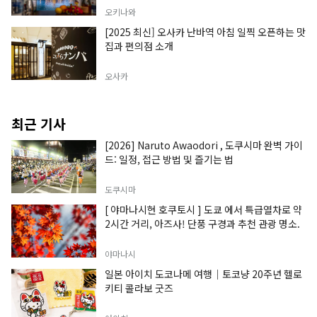
오키나와
[2025 최신] 오사카 난바역 아침 일찍 오픈하는 맛
집과 편의점 소개
오사카
최근 기사
[2026] Naruto Awaodori , 도쿠시마 완벽 가이
드: 일정, 접근 방법 및 즐기는 법
도쿠시마
[ 야마나시현 호쿠토시 ] 도쿄 에서 특급열차로 약
2시간 거리, 아즈사! 단풍 구경과 추천 관광 명소.
야마나시
일본 아이치 도코나메 여행｜토코냥 20주년 헬로
키티 콜라보 굿즈