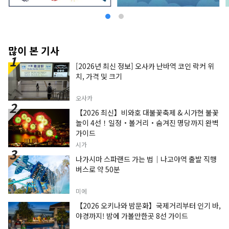
많이 본 기사
[2026년 최신 정보] 오사카 난바역 코인 락커 위
치, 가격 및 크기
오사카
【2026 최신】비와호 대불꽃축제 & 시가현 불꽃
놀이 4선！일정・볼거리・숨겨진 명당까지 완벽
가이드
시가
나가시마 스파랜드 가는 법｜나고야역 출발 직행
버스로 약 50분
미에
【2026 오키나와 밤문화】국제거리부터 인기 바,
야경까지! 밤에 가볼만한곳 8선 가이드