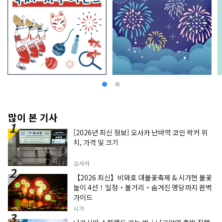
많이 본 기사
[2026년 최신 정보] 오사카 난바역 코인 락커 위
치, 가격 및 크기
오사카
【2026 최신】비와호 대불꽃축제 & 시가현 불꽃
놀이 4선！일정・볼거리・숨겨진 명당까지 완벽
가이드
시가