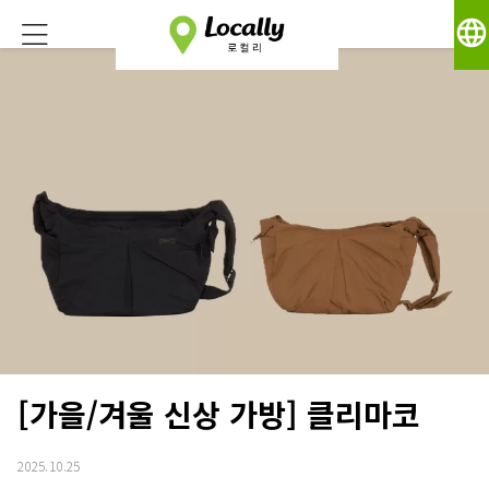
language
[가을/겨울 신상 가방] 클리마코
2025.10.25