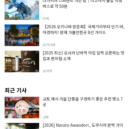
나가시마 스파랜드 가는 법｜나고야역 출발 직행
버스로 약 50분
미에
【2026 오키나와 밤문화】국제거리부터 인기 바,
야경까지! 밤에 가볼만한곳 8선 가이드
오키나와
[2025 최신] 오사카 난바역 아침 일찍 오픈하는 맛
집과 편의점 소개
오사카
최근 기사
교토 에서 가을 단풍을 구경하기 좋은 추천 명소 7
곳
교토
[2026] Naruto Awaodori , 도쿠시마 완벽 가이