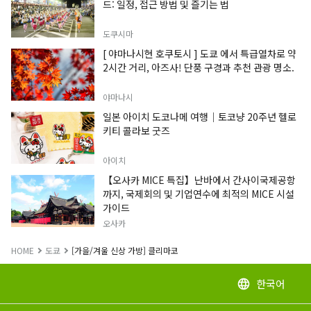
드: 일정, 접근 방법 및 즐기는 법
도쿠시마
[ 야마나시현 호쿠토시 ] 도쿄 에서 특급열차로 약
2시간 거리, 아즈사! 단풍 구경과 추천 관광 명소.
야마나시
일본 아이치 도코나메 여행｜토코냥 20주년 헬로
키티 콜라보 굿즈
아이치
【오사카 MICE 특집】난바에서 간사이국제공항
까지, 국제회의 및 기업연수에 최적의 MICE 시설
가이드
오사카
HOME
도쿄
[가을/겨울 신상 가방] 클리마코
한국어
language