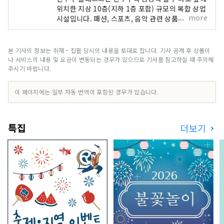
위치한 지상 10층(지하 1층 포함) 규모의 복합 상업
more
시설입니다. 패션, 스포츠, 음악 관련 상품을 중심으
로 GAP, 유니클로, 오슈만스, 타워 레코드 등의 매
장이 입점해 있습니다. 신주쿠 니시구치 HALC는 신
주쿠역 서쪽 출구 맞은편에 위치한 지하 3층, 지상 8
본 기사의 정보는 취재・집필 당시의 내용을 토대로 합니다. 기사 공개 후 상품이
층 규모의 복합 상업 시설입니다. 오다큐 백화점, 빅
나 서비스의 내용 및 요금이 변동되는 경우가 있으므로 기사를 참고하실 때 주의해
카메라, 레스토랑, 서비스 시설 등이 입점하여 사람
주시기 바랍니다.
들이 자신만의 방식으로 일상을 즐길 수 있도록 지
원합니다. 오다큐 에이스는 신주쿠 서쪽 출구 지하
이 페이지에는 일부 자동 번역이 포함된 경우가 있습니다.
에 위치한 복합 상업 시설로, 북관과 남관 두 동으로
나뉘어 있습니다. 다양한 레스토랑과 소매점이 입점
해 있어 비가 오는 날에도 쇼핑과 길거리 음식을 즐
특집
더보기
길 수 있습니다.