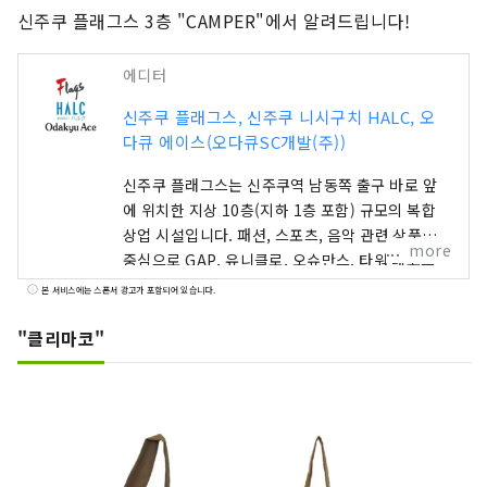
신주쿠 플래그스 3층 "CAMPER"에서 알려드립니다!
에디터
신주쿠 플래그스, 신주쿠 니시구치 HALC, 오
다큐 에이스(오다큐SC개발(주))
신주쿠 플래그스는 신주쿠역 남동쪽 출구 바로 앞
에 위치한 지상 10층(지하 1층 포함) 규모의 복합
상업 시설입니다. 패션, 스포츠, 음악 관련 상품을
more
중심으로 GAP, 유니클로, 오슈만스, 타워 레코드
등의 매장이 입점해 있습니다. 신주쿠 니시구치
본 서비스에는 스폰서 광고가 포함되어 있습니다.
HALC는 신주쿠역 서쪽 출구 맞은편에 위치한 지하
3층, 지상 8층 규모의 복합 상업 시설입니다. 오다
"클리마코"
큐 백화점, 빅카메라, 레스토랑, 서비스 시설 등이
입점하여 사람들이 자신만의 방식으로 일상을 즐길
수 있도록 지원합니다. 오다큐 에이스는 신주쿠 서
쪽 출구 지하에 위치한 복합 상업 시설로, 북관과 남
관 두 동으로 나뉘어 있습니다. 다양한 레스토랑과
소매점이 입점해 있어 비가 오는 날에도 쇼핑과 길