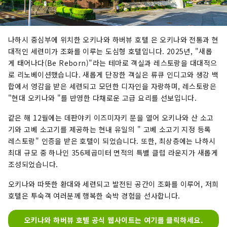
나하시 중심부에 위치한 오키나와 하버뷰 호텔 은 오키나와 전통과 현
대적인 세련미가 조화를 이루는 도심형 호텔입니다. 2025년, "새롭
게 태어나다(Be Reborn)"라는 테마로 객실과 레스토랑을 대대적으
로 리노베이션했습니다. 새롭게 단장한 객실은 류큐 인디고와 생강 백
합에서 영감을 받은 세련되고 모던한 디자인을 자랑하며, 레스토랑은
"현대 오키나와 "를 반영한 ​​다채로운 고급 요리를 선보입니다.
같은 해 12월에는 데판야키 이즈미자키 문을 열어 오키나와 산 소고
기와 고베 소고기를 제공하는 현내 유일의 " 고베 소고기 지정 등록
레스토랑" 인증을 받은 호텔이 되었습니다. 또한, 최상층에는 나하시
최대 규모 중 하나인 356제곱미터 면적의 특별 클럽 라운지가 새롭게
조성되었습니다.
오키나와 따뜻한 환대와 세련되고 발전된 공간이 조화를 이루어, 저희
호텔은 투숙객 여러분께 행복한 숙박 경험을 선사합니다.
오키나와 하버뷰 호텔 공식 웹사이트는 여기를 클릭하세요.