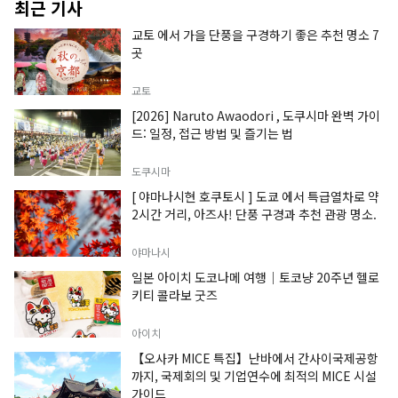
최근 기사
교토 에서 가을 단풍을 구경하기 좋은 추천 명소 7
곳
교토
[2026] Naruto Awaodori , 도쿠시마 완벽 가이
드: 일정, 접근 방법 및 즐기는 법
도쿠시마
[ 야마나시현 호쿠토시 ] 도쿄 에서 특급열차로 약
2시간 거리, 아즈사! 단풍 구경과 추천 관광 명소.
야마나시
일본 아이치 도코나메 여행｜토코냥 20주년 헬로
키티 콜라보 굿즈
아이치
【오사카 MICE 특집】난바에서 간사이국제공항
까지, 국제회의 및 기업연수에 최적의 MICE 시설
가이드