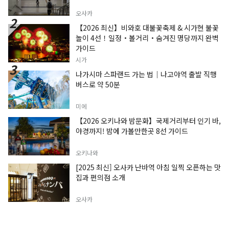
오사카
【2026 최신】비와호 대불꽃축제 & 시가현 불꽃
놀이 4선！일정・볼거리・숨겨진 명당까지 완벽
가이드
시가
나가시마 스파랜드 가는 법｜나고야역 출발 직행
버스로 약 50분
미에
【2026 오키나와 밤문화】국제거리부터 인기 바,
야경까지! 밤에 가볼만한곳 8선 가이드
오키나와
[2025 최신] 오사카 난바역 아침 일찍 오픈하는 맛
집과 편의점 소개
오사카