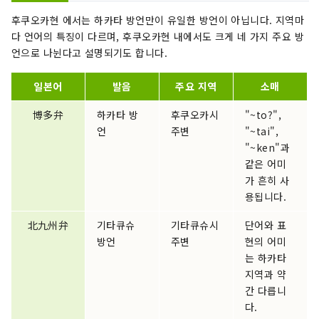
후쿠오카현 에서는 하카타 방언만이 유일한 방언이 아닙니다. 지역마
다 언어의 특징이 다르며, 후쿠오카현 내에서도 크게 네 가지 주요 방
언으로 나뉜다고 설명되기도 합니다.
일본어
발음
주요 지역
소매
博多弁
하카타 방
후쿠오카시
"~to?",
언
주변
"~tai",
"~ken"과
같은 어미
가 흔히 사
용됩니다.
北九州弁
기타큐슈
기타큐슈시
단어와 표
방언
주변
현의 어미
는 하카타
지역과 약
간 다릅니
다.