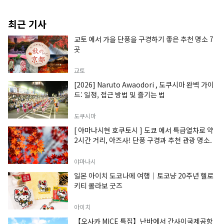
최근 기사
교토 에서 가을 단풍을 구경하기 좋은 추천 명소 7
곳
교토
[2026] Naruto Awaodori , 도쿠시마 완벽 가이
드: 일정, 접근 방법 및 즐기는 법
도쿠시마
[ 야마나시현 호쿠토시 ] 도쿄 에서 특급열차로 약
2시간 거리, 아즈사! 단풍 구경과 추천 관광 명소.
야마나시
일본 아이치 도코나메 여행｜토코냥 20주년 헬로
키티 콜라보 굿즈
아이치
【오사카 MICE 특집】난바에서 간사이국제공항