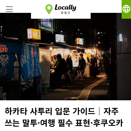
language
하카타 사투리 입문 가이드｜자주
쓰는 말투·여행 필수 표현·후쿠오카