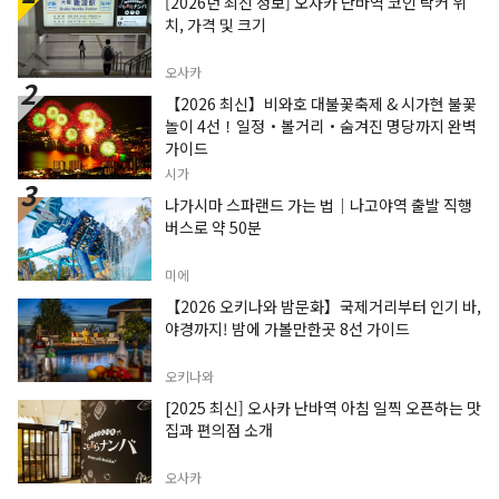
[2026년 최신 정보] 오사카 난바역 코인 락커 위
치, 가격 및 크기
오사카
【2026 최신】비와호 대불꽃축제 & 시가현 불꽃
놀이 4선！일정・볼거리・숨겨진 명당까지 완벽
가이드
시가
나가시마 스파랜드 가는 법｜나고야역 출발 직행
버스로 약 50분
미에
【2026 오키나와 밤문화】국제거리부터 인기 바,
야경까지! 밤에 가볼만한곳 8선 가이드
오키나와
[2025 최신] 오사카 난바역 아침 일찍 오픈하는 맛
집과 편의점 소개
오사카