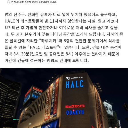
등의 매장이 입점해 있습니다. 신주쿠 니시구치
본 서비스에는 스폰서 광고가 포함되어 있습니다.
HALC는 신주쿠역 서쪽 출구 맞은편에 위치한 지하
3층, 지상 8층 규모의 복합 상업 시설입니다. 오다
밤의 신주쿠. 번화한 유흥가 바로 옆에 위치해 있음에도 불구하고,
큐 백화점, 빅카메라, 레스토랑, 서비스 시설 등이
HALC의 레스토랑들이 밤 11시까지 영업한다는 사실, 알고 계셨나
입점하여 사람들이 자신만의 방식으로 일상을 즐길
요? 퇴근 후 가볍게 한잔하거나 여유로운 저녁 식사를 즐기고 싶을
수 있도록 지원합니다. 오다큐 에이스는 신주쿠 서
때, 두 가지 분위기에 맞는 다이닝 공간을 소개해 드립니다. 지하의 좁
쪽 출구 지하에 위치한 복합 상업 시설로, 북관과 남
은 골목길에 자리한 "하루치카"와 8층의 편안한 분위기에서 식사를
관 두 동으로 나뉘어 있습니다. 다양한 레스토랑과
즐길 수 있는 "HALC 레스토랑"이 있습니다. 또한, 건물 내부 동선이
소매점이 입점해 있어 비가 오는 날에도 쇼핑과 길
저녁 8시 30분(일요일 및 공휴일은 8시) 이후에는 달라지기 때문에
거리 음식을 즐길 수 있습니다.
야간에 건물에 접근하는 방법도 안내해 드립니다.