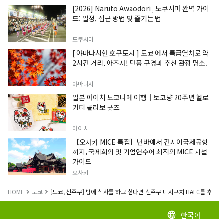
[2026] Naruto Awaodori , 도쿠시마 완벽 가이
드: 일정, 접근 방법 및 즐기는 법
도쿠시마
[ 야마나시현 호쿠토시 ] 도쿄 에서 특급열차로 약
2시간 거리, 아즈사! 단풍 구경과 추천 관광 명소.
야마나시
일본 아이치 도코나메 여행｜토코냥 20주년 헬로
키티 콜라보 굿즈
아이치
【오사카 MICE 특집】난바에서 간사이국제공항
까지, 국제회의 및 기업연수에 최적의 MICE 시설
가이드
오사카
HOME
도쿄
[도쿄, 신주쿠] 밤에 식사를 하고 싶다면 신주쿠 니시구치 HALC를 추천
한국어
language