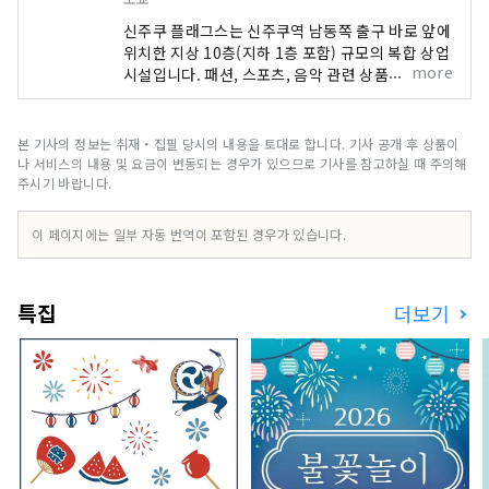
신주쿠 플래그스는 신주쿠역 남동쪽 출구 바로 앞에
위치한 지상 10층(지하 1층 포함) 규모의 복합 상업
more
시설입니다. 패션, 스포츠, 음악 관련 상품을 중심으
로 GAP, 유니클로, 오슈만스, 타워 레코드 등의 매
장이 입점해 있습니다. 신주쿠 니시구치 HALC는 신
주쿠역 서쪽 출구 맞은편에 위치한 지하 3층, 지상 8
본 기사의 정보는 취재・집필 당시의 내용을 토대로 합니다. 기사 공개 후 상품이
층 규모의 복합 상업 시설입니다. 오다큐 백화점, 빅
나 서비스의 내용 및 요금이 변동되는 경우가 있으므로 기사를 참고하실 때 주의해
카메라, 레스토랑, 서비스 시설 등이 입점하여 사람
주시기 바랍니다.
들이 자신만의 방식으로 일상을 즐길 수 있도록 지
원합니다. 오다큐 에이스는 신주쿠 서쪽 출구 지하
이 페이지에는 일부 자동 번역이 포함된 경우가 있습니다.
에 위치한 복합 상업 시설로, 북관과 남관 두 동으로
나뉘어 있습니다. 다양한 레스토랑과 소매점이 입점
해 있어 비가 오는 날에도 쇼핑과 길거리 음식을 즐
특집
더보기
길 수 있습니다.