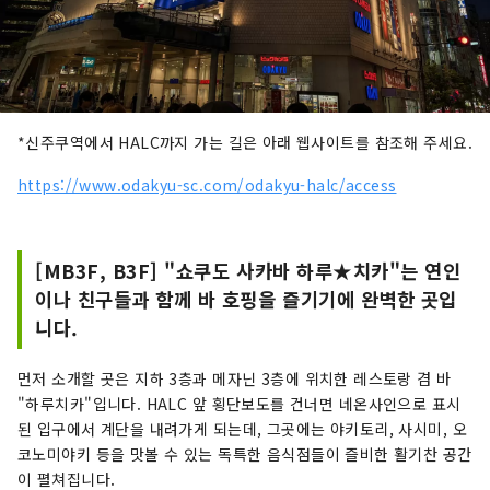
*신주쿠역에서 HALC까지 가는 길은 아래 웹사이트를 참조해 주세요.
https://www.odakyu-sc.com/odakyu-halc/access
[MB3F, B3F] "쇼쿠도 사카바 하루★치카"는 연인
이나 친구들과 함께 바 호핑을 즐기기에 완벽한 곳입
니다.
먼저 소개할 곳은 지하 3층과 메자닌 3층에 위치한 레스토랑 겸 바
"하루치카"입니다. HALC 앞 횡단보도를 건너면 네온사인으로 표시
된 입구에서 계단을 내려가게 되는데, 그곳에는 야키토리, 사시미, 오
코노미야키 등을 맛볼 수 있는 독특한 음식점들이 즐비한 활기찬 공간
이 펼쳐집니다.