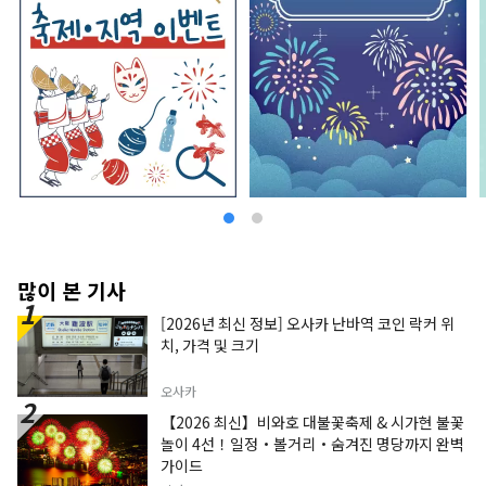
많이 본 기사
[2026년 최신 정보] 오사카 난바역 코인 락커 위
치, 가격 및 크기
오사카
【2026 최신】비와호 대불꽃축제 & 시가현 불꽃
놀이 4선！일정・볼거리・숨겨진 명당까지 완벽
가이드