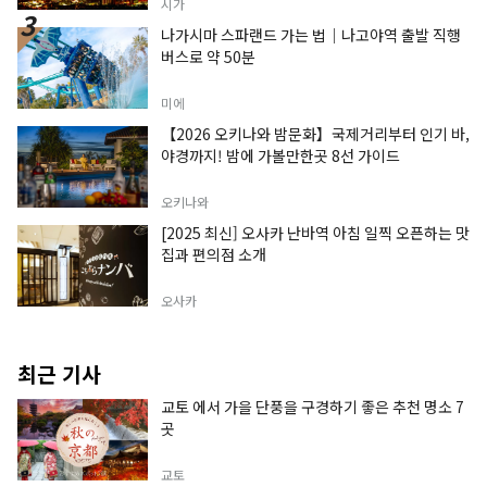
시가
나가시마 스파랜드 가는 법｜나고야역 출발 직행
버스로 약 50분
미에
【2026 오키나와 밤문화】국제거리부터 인기 바,
야경까지! 밤에 가볼만한곳 8선 가이드
오키나와
[2025 최신] 오사카 난바역 아침 일찍 오픈하는 맛
집과 편의점 소개
오사카
최근 기사
교토 에서 가을 단풍을 구경하기 좋은 추천 명소 7
곳
교토