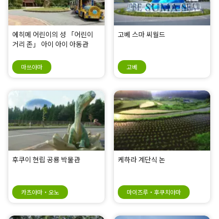
에히메 어린이의 성 「어린이
고베 스마 씨월드
거리 존」 아이 아이 아동관
마쓰야마
고베
후쿠이 현립 공룡 박물관
케하라 계단식 논
카츠야마・오노
마이즈루・후쿠치야마