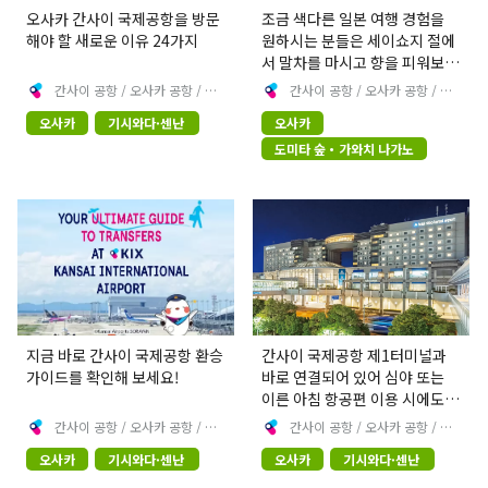
오사카 간사이 국제공항을 방문
조금 색다른 일본 여행 경험을
해야 할 새로운 이유 24가지
원하시는 분들은 세이쇼지 절에
서 말차를 마시고 향을 피워보세
요.
간사이 공항 / 오사카 공항 / 고
간사이 공항 / 오사카 공항 / 고
베 공항 [공식]
베 공항 [공식]
오사카
기시와다·센난
오사카
도미타 숲・가와치 나가노
지금 바로 간사이 국제공항 환승
간사이 국제공항 제1터미널과
가이드를 확인해 보세요!
바로 연결되어 있어 심야 또는
이른 아침 항공편 이용 시에도
편안한 호텔 숙박을 즐기실 수
간사이 공항 / 오사카 공항 / 고
간사이 공항 / 오사카 공항 / 고
베 공항 [공식]
베 공항 [공식]
있습니다!
오사카
기시와다·센난
오사카
기시와다·센난