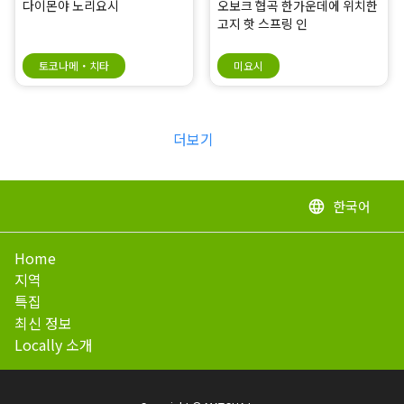
다이몬야 노리요시
오보크 협곡 한가운데에 위치한
고지 핫 스프링 인
토코나메・치타
미요시
더보기
한국어
language
Home
지역
특집
최신 정보
Locally 소개