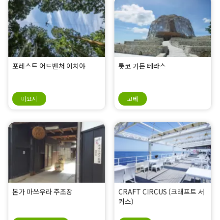
포레스트 어드벤처 이치야
롯코 가든 테라스
미요시
고베
본가 마쓰우라 주조장
CRAFT CIRCUS (크래프트 서
커스)