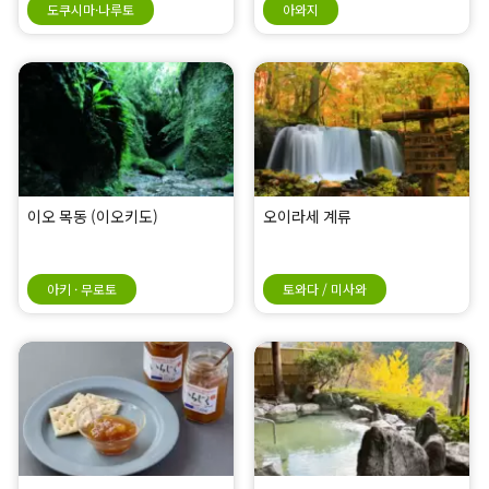
도쿠시마·나루토
아와지
이오 목동 (이오키도)
오이라세 계류
아키 · 무로토
토와다 / 미사와