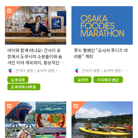
마이와 함께 떠나요! 간사이 공
푸드 캠페인 "오사카 푸디즈 마
항에서 도쿠시마 소용돌이와 숨
라톤" 개최
겨진 이야 계곡까지, 환상적인
풍경을 정복하는 3일간의 자동
간사이 공항 / 오사카 공항 / 고
간사이 공항 / 오사카 공항 / 고
베 공항 [공식]
베 공항 [공식]
차 여행 - 완벽판!
도쿠시마
오사카
기시와다·센난
도쿠시마·나루토