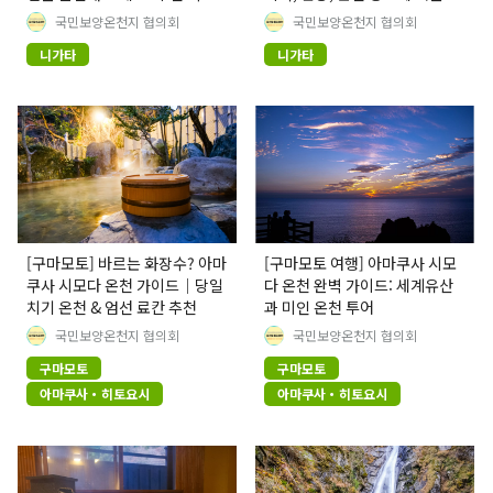
와 당일치기 온천을 소개해 드립
벽한 가이드.
국민보양온천지 협의회
국민보양온천지 협의회
니다!
니가타
니가타
[구마모토] 바르는 화장수? 아마
[구마모토 여행] 아마쿠사 시모
쿠사 시모다 온천 가이드｜당일
다 온천 완벽 가이드: 세계유산
치기 온천 & 엄선 료칸 추천
과 미인 온천 투어
국민보양온천지 협의회
국민보양온천지 협의회
구마모토
구마모토
아마쿠사・히토요시
아마쿠사・히토요시