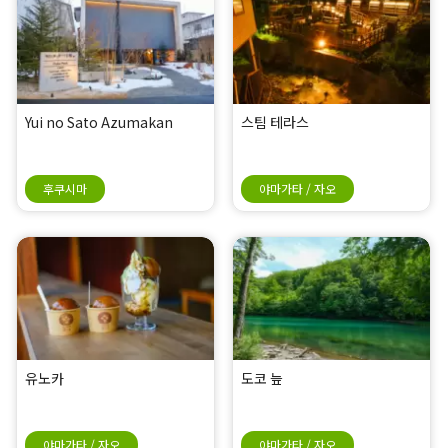
Yui no Sato Azumakan
스팀 테라스
후쿠시마
야마가타 / 자오
유노카
도코 늪
야마가타 / 자오
야마가타 / 자오