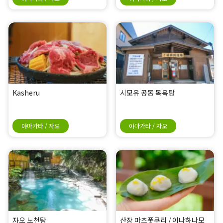
Kasheru
시모유 공동 목욕탕
야마가타 / 자오
야마가타 / 자오
자오 노천탕
산장 마츠폿쿠리 / 이나하나모