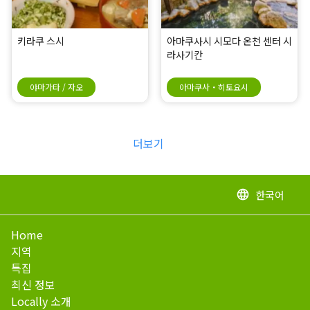
키라쿠 스시
아마쿠사시 시모다 온천 센터 시
라사기칸
야마가타 / 자오
아마쿠사・히토요시
더보기
한국어
language
Home
지역
특집
최신 정보
Locally 소개