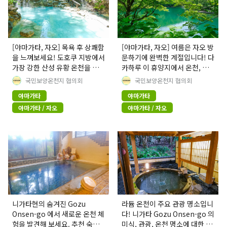
[야마가타, 자오] 목욕 후 상쾌함
[야마가타, 자오] 여름은 자오 방
을 느껴보세요! 도호쿠 지방에서
문하기에 완벽한 계절입니다! 다
가장 강한 산성 유황 온천을 자
카하루 이 휴양지에서 온천, 아
랑하는 당일치기 온천 여행지와
름다운 풍경, 그리고 맛있는 음
국민보양온천지 협의회
국민보양온천지 협의회
숙박 시설을 추천합니다.
식을 즐기는 방법을 안내해 드립
야마가타
야마가타
니다.
야마가타 / 자오
야마가타 / 자오
니가타현의 숨겨진 Gozu
라듐 온천이 주요 관광 명소입니
Onsen-go 에서 새로운 온천 체
다! 니가타 Gozu Onsen-go 의
험을 발견해 보세요. 추천 숙소
미식, 관광, 온천 명소에 대한 완