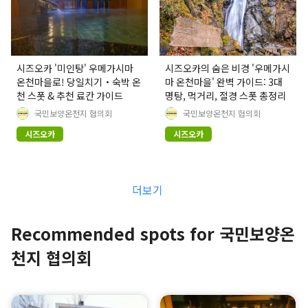
시즈오카 '미인탕' 우메가시마
시즈오카의 숨은 비경 '우메가시
온천마을로! 당일치기・숙박 온
마 온천마을' 완벽 가이드: 3대
천 스폿 & 추천 료칸 가이드
명탕, 먹거리, 절경 스폿 총정리
국민보양온천지 협의회
국민보양온천지 협의회
시즈오카
시즈오카
더보기
Recommended spots for 국민보양온
천지 협의회