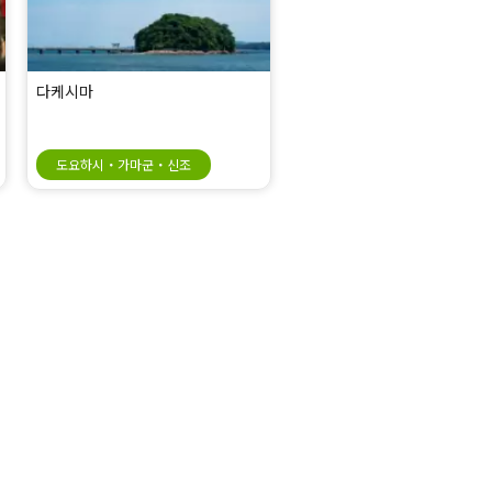
다케시마
도요하시・가마군・신조