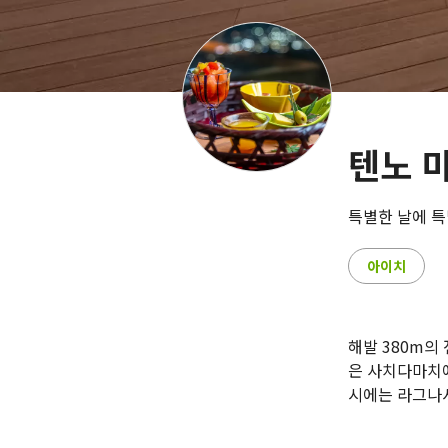
텐노 
특별한 날에 특
아이치
해발 380m의
은 사치다마치
시에는 라그나