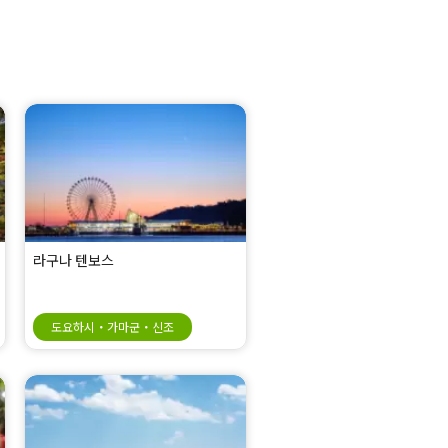
라구나 텐보스
도요하시・가마군・신조