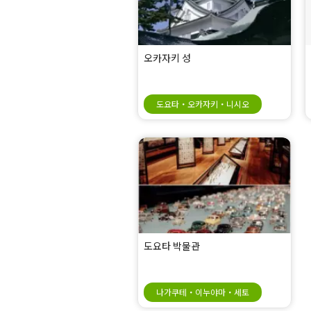
오카자키 성
도요타・오카자키・니시오
도요타 박물관
나가쿠테・이누야마・세토