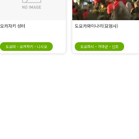
오카자키 성터
도요카와이나리(묘엄사)
도요타・오카자키・니시오
도요하시・가마군・신조