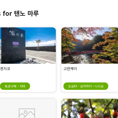
s for 텐노 마루
겐지코
고란케이
토코나메・치타
도요타・오카자키・니시오