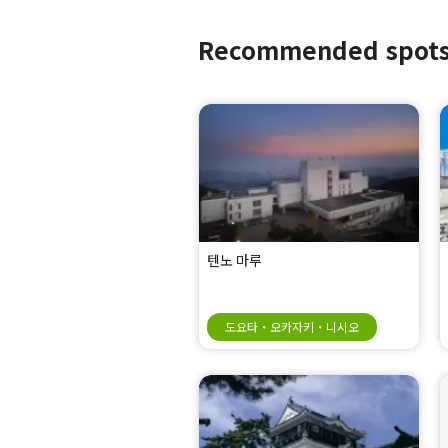
Recommended spot
텐노 마루
도요타・오카자키・니시오