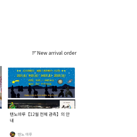
New arrival order
텐노마루【12월 천체 관측】의 안
내
텐노 마루