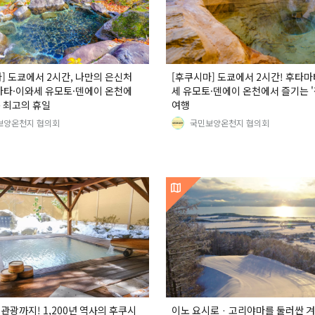
] 도쿄에서 2시간, 나만의 은신처
[후쿠시마] 도쿄에서 2시간! 후타마
마타·이와세 유모토·덴에이 온천에
세 유모토·덴에이 온천에서 즐기는 '
 최고의 휴일
여행
보양온천지 협의회
국민보양온천지 협의회
관광까지! 1,200년 역사의 후쿠시
이노 요시로 · 고리야마를 둘러싼 