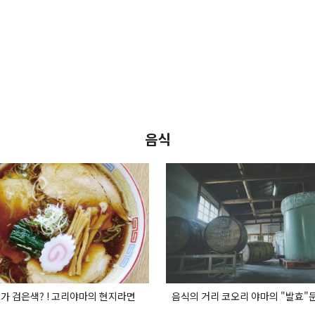
음식
가 검은색? ! 고리야마의 현지라면
음식의 거리 코오리 야마의 "발효"