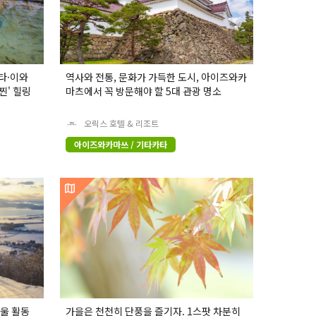
타·이와
역사와 전통, 문화가 가득한 도시, 아이즈와카
찐' 힐링
마츠에서 꼭 방문해야 할 5대 관광 명소
오릭스 호텔 & 리조트
아이즈와카마쓰 / 기타카타
겨울 활동
가을은 천천히 단풍을 즐기자. 1스팟 차분히