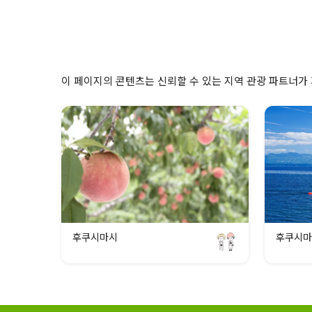
이 페이지의 콘텐츠는 신뢰할 수 있는 지역 관광 파트너가
후쿠시마시
후쿠시마