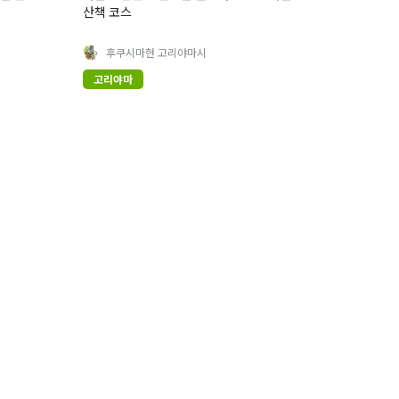
산책 코스
후쿠시마현 고리야마시
고리야마