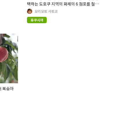
택하는 도호쿠 지역의 화제의 6 점포를 철저
해부!
모리모토 사토코
후쿠시마
서 복숭아