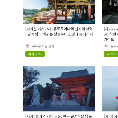
[사가현 가시마시] 유토쿠이나리 신사의 매력
[사가/가
| 낮과 밤이 바뀌는 절경부터 조명과 음식까지
곳! 히젠
가이드
유토쿠 지원 협회
유토쿠
사가·도스
사가·도
[사가] 술과 신사의 등불, 여우 결혼식을 담은
[사가] 