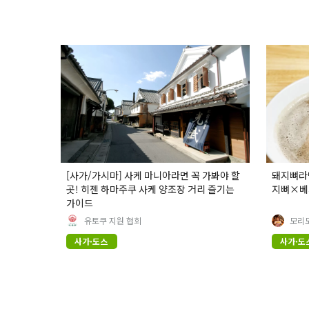
[사가/가시마] 사케 마니아라면 꼭 가봐야 할
돼지뼈라면
곳! 히젠 하마주쿠 사케 양조장 거리 즐기는
지뼈×베지포
가이드
유토쿠 지원 협회
모리
사가·도스
사가·도