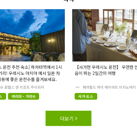
노 온천 추천 숙소] 하카타역에서 1시
【사가현 우레시노 온천】 우연한 
 거리! 우레시노 야치야 에서 일본 차
음이 뛰는 2일간의 여행
미용에 좋은 온천수를 즐겨보세요.
큐슈 호텔스 앤 리조트 주식회사
페어필드 바이 메리어트 미치노에키
스
아리타・가라쓰
사가·도스
더보기