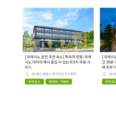
[ 우레시노 온천 추천 숙소] 투숙객 전용! 우레
[ 우레시
시노 야치야 에서 즐길 수 있는 8가지 무료 서
간 30분
비스
와 피부 
JR 큐슈 호텔스 앤 리조트 주식회사
JR 
사가·도스
아리타・가라쓰
사가·도