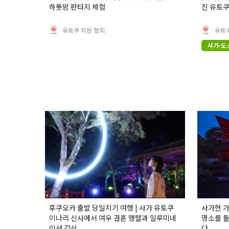
하룻밤 판타지 체험
진 유토쿠
유토쿠 지원 협회
유토쿠
사가·도
후쿠오카 출발 당일치기 여행 | 사가 유토쿠
사가현 가
이나리 신사에서 여우 결혼 행렬과 일루미네
명소를 돌
이션 감상
다