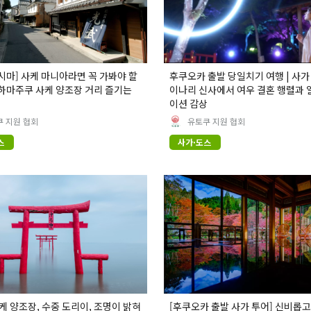
시마] 사케 마니아라면 꼭 가봐야 할
후쿠오카 출발 당일치기 여행 | 사가
 하마주쿠 사케 양조장 거리 즐기는
이나리 신사에서 여우 결혼 행렬과
이션 감상
 지원 협회
유토쿠 지원 협회
스
사가·도스
사케 양조장, 수중 도리이, 조명이 밝혀
[후쿠오카 출발 사가 투어] 신비롭