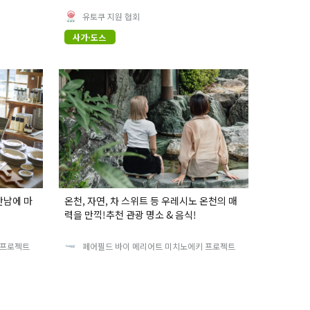
유토쿠 지원 협회
사가·도스
만남에 마
온천, 자연, 차 스위트 등 우레시노 온천의 매
력을 만끽!추천 관광 명소 & 음식!
 프로젝트
페어필드 바이 메리어트 미치노에키 프로젝트