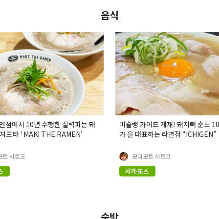
음식
점에서 10년 수행한 실력파는 돼
미슐랭 가이드 게재! 돼지뼈 순도 1
타 ' MAKI THE RAMEN'
가 을 대표하는 라면점 “ICHIGEN”
모토 사토코
모리모토 사토코
스
사가·도스
숙박