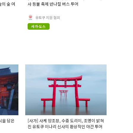
의 숲 여
사 등불 축제 반나절 버스 투어
유토쿠 지원 협회
사가·도스
식을 담은
[사가] 사케 양조장, 수중 도리이, 조명이 밝혀
진 유토쿠 이나리 신사의 환상적인 야간 투어