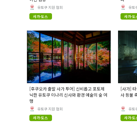
유토쿠 지원 협회
유토쿠
사가·도스
사가·도
[후쿠오카 출발 사가 투어] 신비롭고 포토제
[사가] 
닉한 유토쿠 이나리 신사와 환경 예술의 숲 여
사 등불 
행
유토쿠 지원 협회
유토쿠
사가·도스
사가·도