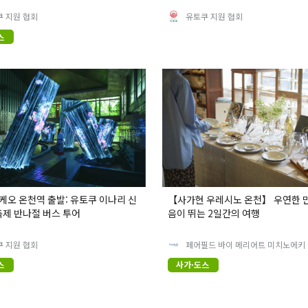
 지원 협회
유토쿠 지원 협회
스
타케오 온천역 출발: 유토쿠 이나리 신
【사가현 우레시노 온천】 우연한 
축제 반나절 버스 투어
음이 뛰는 2일간의 여행
 지원 협회
페어필드 바이 메리어트 미치노에키
스
사가·도스