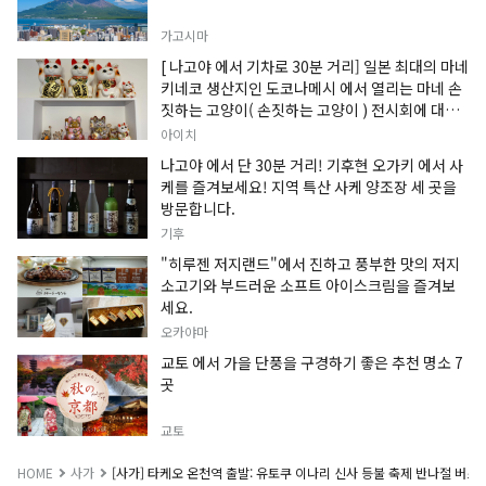
가고시마
[ 나고야 에서 기차로 30분 거리] 일본 최대의 마네
키네코 생산지인 도코나메시 에서 열리는 마네 손
짓하는 고양이( 손짓하는 고양이 ) 전시회에 대한
정보입니다.
아이치
나고야 에서 단 30분 거리! 기후현 오가키 에서 사
케를 즐겨보세요! 지역 특산 사케 양조장 세 곳을
방문합니다.
기후
"히루젠 저지랜드"에서 진하고 풍부한 맛의 저지
소고기와 부드러운 소프트 아이스크림을 즐겨보
세요.
오카야마
교토 에서 가을 단풍을 구경하기 좋은 추천 명소 7
곳
교토
HOME
사가
[사가] 타케오 온천역 출발: 유토쿠 이나리 신사 등불 축제 반나절 버스