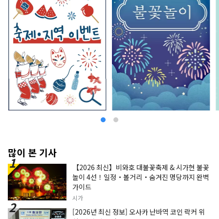
많이 본 기사
【2026 최신】비와호 대불꽃축제 & 시가현 불꽃
놀이 4선！일정・볼거리・숨겨진 명당까지 완벽
가이드
시가
[2026년 최신 정보] 오사카 난바역 코인 락커 위