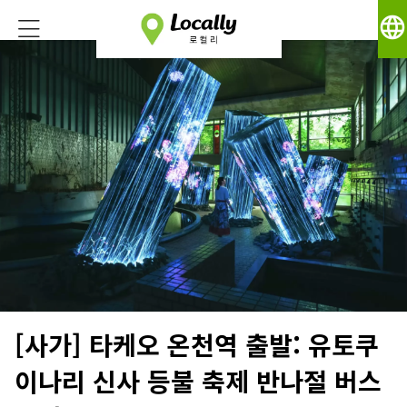
language
[사가] 타케오 온천역 출발: 유토쿠
이나리 신사 등불 축제 반나절 버스