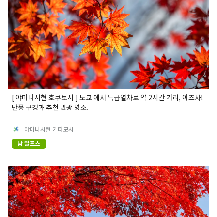
[ 야마나시현 호쿠토시 ] 도쿄 에서 특급열차로 약 2시간 거리, 아즈사!
단풍 구경과 추천 관광 명소.
야마나시현 기타모시
남 알프스