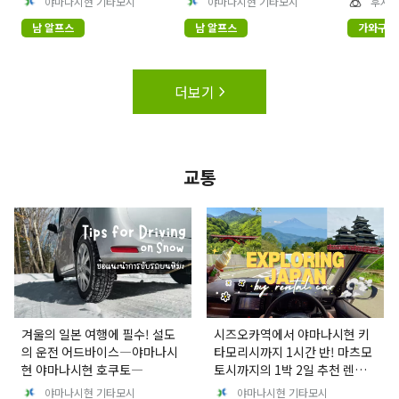
야마나시현 기타모시
야마나시현 기타모시
후지관
남 알프스
남 알프스
가와구치
다
더보기
교통
겨울의 일본 여행에 필수! 설도
시즈오카역에서 야마나시현 키
의 운전 어드바이스―야마나시
타모리시까지 1시간 반! 마츠모
현 야마나시현 호쿠토―
토시까지의 1박 2일 추천 렌터
카 루트! ✦
야마나시현 기타모시
야마나시현 기타모시