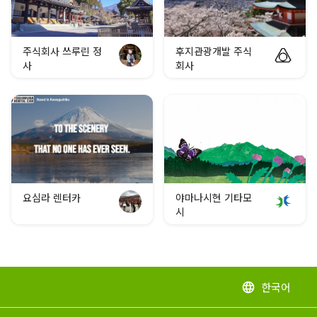
주식회사 쓰루린 정
후지관광개발 주식
사
회사
요심라 렌터카
야마나시현 기타모
시
한국어
language