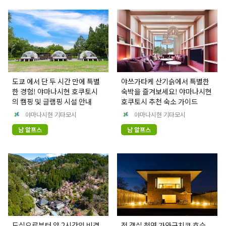
도쿄 에서 단 두 시간 만에 특별
야쓰가타케 산기슭에서 특별한
한 경험! 야마나시현 호쿠토시
숙박을 즐겨보세요! 야마나시현
의 캠핑 및 글램핑 시설 안내
호쿠토시 추천 숙소 가이드
야마나시현 기타모시
야마나시현 기타모시
남 알프스
남 알프스
도심으로부터 약 2시간의 비경
전 객실 천연 가와구치코 호수