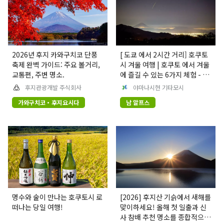
2026년 후지 카와구치코 단풍
[ 도쿄 에서 2시간 거리] 호쿠토
축제 완벽 가이드: 주요 볼거리,
시 겨울 여행 | 호쿠토 에서 겨울
교통편, 주변 명소.
에 즐길 수 있는 6가지 체험 - 1
부
후지관광개발 주식회사
야마나시현 기타모시
가와구치코・후지요시다
남 알프스
명수와 술이 만나는 호쿠토시 로
[2026] 후지산 기슭에서 새해를
떠나는 당일 여행!
맞이하세요! 올해 첫 일출과 신
사 참배 추천 명소를 종합적으로