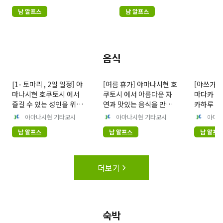
남 알프스
남 알프스
음식
[1- 토마리 , 2일 일정] 야
[여름 휴가] 야마나시현 호
[야쓰가타
마나시현 호쿠토시 에서
쿠토시 에서 아름다운 자
마다카 진
즐길 수 있는 성인을 위한
연과 맛있는 음식을 만끽
카하루 카
고급 미식 여행.
하세요! 여름에 꼭 가봐야
를 방문하
야마나시현 기타모시
야마나시현 기타모시
야마나
할 10곳.
토마리 여
남 알프스
남 알프스
남 알프
더보기
숙박