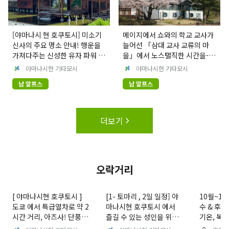
[야마나시 현 호쿠토시] 미소기
메이지에서 쇼와의 학교 교사가
신사의 주요 명소 안내! 행운을
늘어선 「삼대 교사 교류의 마
가져다주는 신성한 유자 파워 스
을」에서 노스탤직한 시간을-야
팟 투어
마나시현 기타모시-
야마나시현 기타모시
야마나시현 기타모시
남 알프스
남 알프스
더보기
오락거리
[ 야마나시현 호쿠토시 ]
[1- 토마리 , 2일 일정] 야
10월~1
도쿄 에서 특급열차로 약 2
마나시현 호쿠토시 에서
수 & 후지
시간 거리, 아즈사! 단풍
즐길 수 있는 성인을 위한
기온, 복장
구경과 추천 관광 명소.
고급 미식 여행.
승지