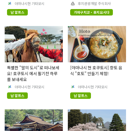
안내합니다.
야마나시현 기타모시
후지관광개발 주식회사
남 알프스
가와구치코・후지요시다
특별한 "말의 도시"로 떠나보세
[야마나시 현 호쿠토시] 향토 음
요! 호쿠토시 에서 활기찬 하루
식 "호토" 만들기 체험!
를 보내세요
야마나시현 기타모시
야마나시현 기타모시
남 알프스
남 알프스