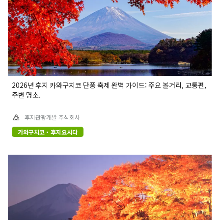
2026년 후지 카와구치코 단풍 축제 완벽 가이드: 주요 볼거리, 교통편,
주변 명소.
후지관광개발 주식회사
가와구치코・후지요시다