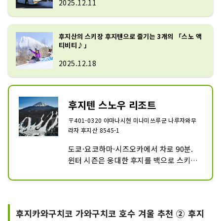
2025.12.11
후지산의 스키장 후지텐으로 즐기는 3개의 「스노 액
티비티♪」
2025.12.18
후지텐 스노우 리조트
〒401-0320 야마나시현 미나미쓰루군 나루자와무
라자 후지산 8545-1
도쿄·요코하마·시즈오카에서 차로 90분. 
윈터 시즌은 웅대한 후지를 백으로 스키, 
스노우 보드를 즐길 수 있는 본격 스키장. 
초보자부터 상급자까지 즐길 수 있는 7개
의 코스에는 종류 풍부한 아이템이 갖추어
진 “스노우 파크”도 있습니다. 눈놀이·썰
후지카와구치코 가와구치코 호수 겨울 추천 ② 후지
매 놀이 전용의 “꼬마 사랑 랜드”는 초등학