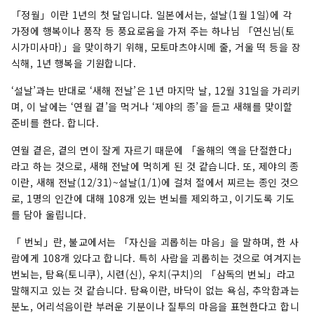
「정월」이란 1년의 첫 달입니다. 일본에서는, 설날(1월 1일)에 각
가정에 행복이나 풍작 등 풍요로움을 가져 주는 하나님 「연신님(토
시가미사마)」을 맞이하기 위해, 모토마츠야시메 줄, 거울 떡 등을 장
식해, 1년 행복을 기원합니다.
‘설날’과는 반대로 ‘새해 전날’은 1년 마지막 날, 12월 31일을 가리키
며, 이 날에는 ‘연월 곁’을 먹거나 ‘제야의 종’을 듣고 새해를 맞이할
준비를 한다. 합니다.
연월 곁은, 곁의 면이 잘게 자르기 때문에 「올해의 액을 단절한다」
라고 하는 것으로, 새해 전날에 먹히게 된 것 같습니다. 또, 제야의 종
이란, 새해 전날(12/31)~설날(1/1)에 걸쳐 절에서 찌르는 종인 것으
로, 1명의 인간에 대해 108개 있는 번뇌를 제외하고, 이기도록 기도
를 담아 울립니다.
「 번뇌」란, 불교에서는 「자신을 괴롭히는 마음」을 말하며, 한 사
람에게 108개 있다고 합니다. 특히 사람을 괴롭히는 것으로 여겨지는
번뇌는, 탐욕(토니쿠), 시련(신), 우치(구치)의 「삼독의 번뇌」라고
말해지고 있는 것 같습니다. 탐욕이란, 바닥이 없는 욕심, 추악함과는
분노, 어리석음이란 부러운 기분이나 질투의 마음을 표현한다고 합니