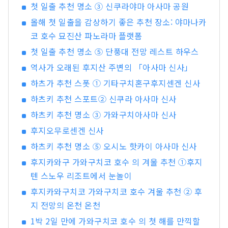
링, 캠핑 등의 액티비티를 즐기는 사람들도 증가하
첫 일출 추천 명소 ③ 신쿠라야마 아사마 공원
고 있습니다. 저희는 후지산 북쪽 기슭 가와구치호
올해 첫 일출을 감상하기 좋은 추천 장소: 야마나카
지역을 거점으로, 후지산의 자연을 활용한 테마파
코 호수 묘진산 파노라마 플랫폼
크 「후지 스바루랜드」, 후지산 천연수를 사용하
여 양조한 세계적인 평가를 받은 크래프트 맥주
첫 일출 추천 명소 ⑤ 단풍대 전망 레스트 하우스
「후지자쿠라 하이츠 맥주」, 후지산 기슭 지하
역사가 오래된 후지산 주변의 「아사마 신사」
1,000m에서 솟아나는 천연 온천 「후지 조보노유
하츠가 추천 스폿 ① 기타구치혼구후지센겐 신사
유라리」, 그리고 웅장한 후지산 전망과 함께 겨울
스포츠를 즐길 수 있는 「후지텐 스노 리조트」를
하츠키 추천 스포트② 신쿠라 아사마 신사
운영하고 있습니다. 앞으로도 후지산 북쪽 기슭 가
하츠키 추천 명소 ③ 가와구치아사마 신사
와구치호 지역에서 사계절에 따라 변화하는 후지산
후지오무로센겐 신사
의 아름다움을 전해드리겠습니다.
하츠키 추천 명소 ⑤ 오시노 핫카이 아사마 신사
후지카와구 가와구치코 호수 의 겨울 추천 ①후지
텐 스노우 리조트에서 눈놀이
후지카와구치코 가와구치코 호수 겨울 추천 ② 후
지 전망의 온천 온천
1박 2일 만에 가와구치코 호수 의 첫 해를 만끽할