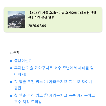
랑하는 곳으로, 모토스호, 쇼지호, 사이호, 가와구
치호, 야마나카호 등 다섯 개의 호수로 이루어져 있
【2026】겨울 후지산 기슭 후지오코 7대 추천 관광
습니다. 유네스코 세계문화유산 「후지산 – 신앙의
지｜스키·온천·절경
대상이자 예술적 영감의 원천」은 기타구치 혼구
후지센겐 신사, 가와구치 아사마 신사, 후지 오무로
2026.02.09
센겐 신사와 같은 역사적인 신사들과 천연기념물인
오시노 핫카이 등 다양한 구성 자산으로 이루어져
있으며, 일부는 시즈오카현에도 위치하고 있습니
다. 관광 명소로 유명한 후지산 기슭에는 사계절 내
목차
내 다양한 볼거리가 있습니다. 봄에는 아라쿠라야
마 센겐공원에서 후지산, 벚꽃, 그리고 5층 탑인 주
설날이란?
레이토가 어우러진 아름다운 풍경을 감상할 수 있
후지산 기슭 가와구치코 호수 주변에서 새해를 맞
습니다. 여름에는 가와구치호 허브 페스티벌의 주
이하자!
요 행사장인 오이시공원을 즐길 수 있으며, 가을에
는 가와구치호 모미지 회랑에서 후지산과 단풍이
첫 일출 추천 명소 ① 가와구치코 호수 코 오이시
만들어내는 절경을 감상할 수 있습니다. 겨울에는
공원
후지산의 웅장한 전망과 함께 스키와 스노보드를
첫 일출 추천 명소 ② 가와구치코 북쪽 가와구치코
즐길 수 있는 후지텐 스노 리조트가 있습니다. 최근
호수 워킹 트레일
에는 후지산의 웅장한 자연 속에서 트레킹, 사이클