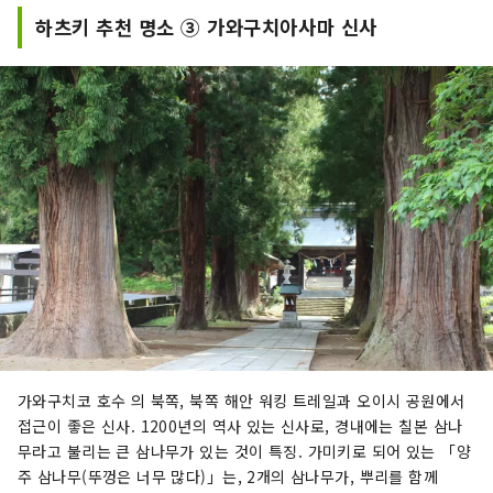
하츠키 추천 명소 ③ 가와구치아사마 신사
가와구치코 호수 의 북쪽, 북쪽 해안 워킹 트레일과 오이시 공원에서
접근이 좋은 신사. 1200년의 역사 있는 신사로, 경내에는 칠본 삼나
무라고 불리는 큰 삼나무가 있는 것이 특징. 가미키로 되어 있는 「양
주 삼나무(뚜껑은 너무 많다)」는, 2개의 삼나무가, 뿌리를 함께