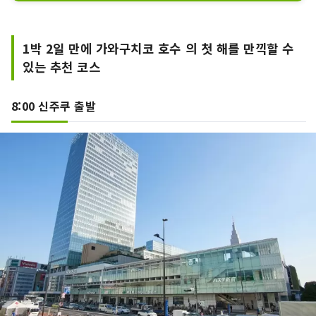
목욕 외에도 온천에 천천히 편히 쉬는 휴게
실이나 미니 SL 열차가 식사를 운반하는 
개인실의 식사처 「사냥터」, 현지 식재료
1박 2일 만에 가와구치코 호수 의 첫 해를 만끽할 수
를 합리적으로 맛보는 식사처 「후지자쿠
있는 추천 코스
라」등이 있습니다.
8:00 신주쿠 출발