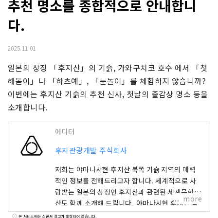
추천 명소를 종합적으로 안내합니
다.
2025.11.01
일본의 상징 「후지산」의 기슭, 가와구치코 호수 에서 「첫 
해돋이」나 「하츠예」, 「눈놀이」를 체험하지 않습니까?

이번에는 후지산 기슭의 추천 신사, 첫날의 출감상 명소 등을 
소개합니다.
에디터
후지관광개발 주식회사
저희는 야마나시현 후지산 북쪽 기슭 지역의 매력
적인 정보를 전해드리고자 합니다. 세계적으로 사
랑받는 일본의 상징인 후지산과 관련된 세계문화유
more
산도 함께 소개해 드립니다. 야마나시현 후지산 북
쪽에 위치한 후지 5호 지역은 풍부한 자연환경을 자
본 서비스에는 스폰서 광고가 포함되어 있습니다.