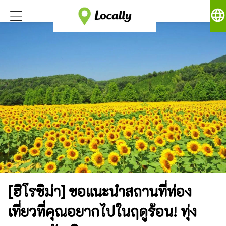
language
[ฮิโรชิม่า] ขอแนะนำสถานที่ท่อง
เที่ยวที่คุณอยากไปในฤดูร้อน! ทุ่ง