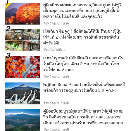
คู่มือเที่ยวชมทะเลสาบคาวากุจิและ ภูเขาไฟฟูจิ
เดือนตุลาคมและพฤศจิกายน | อุณหภูมิ เสื้อผ้า
เทศกาลใบไม้เปลี่ยนสี และจุดชมวิว
จังหวัดยามานาชิ
[โตเกียว ชินจูกุ ] ซื้อมัทฉะได้ที่นี่! ร้านชาญี่ปุ่น
เก่าแก่ 2 แห่ง ที่คุณสามารถสัมผัสรสชาติต้น
ตำรับได้!
จังหวัดโตเกียว
แนะนำจุดชมใบไม้เปลี่ยนสี และสถานที่น่าสนใจ
ในเมืองโฮคุโตะ เพียง 2 ชม. จากโตเกียวโดย
รถไฟด่วน Azusa
จังหวัดยามานาชิ
Fujiten Snow Resort: เพลิดเพลินกับหิมะและสกี
พร้อมกิจกรรมฤดูหนาวในเดือน ม.ค.–ก.พ.
จังหวัดยามานาชิ
คู่มือฉบับสมบูรณ์สู่สถานีที่ 5 ภูเขาไฟฟูจิ| จุดชม
วิว สิ่งที่ควรสวมใส่ การเดินทาง และแผนการ
เดินทางตัวอย่างสำหรับการเที่ยวชมทะเลสาบคา
วากุจิ
จังหวัดยามานาชิ