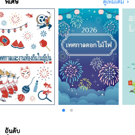
พิเศษ
ดูเพิ่มเติม
จักรยาน เดินป่า เล่นสกี และสโนว์บอร์ดบนเส้น
ทางชิมานามิไคโดจะทำให้คุณกระฉับกระเฉง มิยา
จิมะซึ่งได้รับการขึ้นทะเบียนเป็นมรดกโลกและโดม
ระเบิดปรมาณูไม่ได้เป็นเพียงสถานที่ท่องเที่ยวเพียง
แห่งเดียว และมีวิธีมากมายให้เพลิดเพลิน
อันดับ