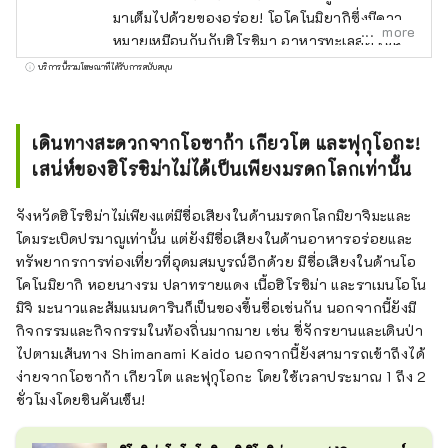
มาเต็มไปด้วยของอร่อย! โอโคโนมิยากิซึ่งมีความ
more
หมายเหมือนกันกับฮิโรชิมา อาหารทะเลสด เช่น
หอยนางรม ปลาหมึกยักษ์ ปลาซีบรีม และปลา
บริการนี้รวมโฆษณาที่ได้รับการสนับสนุน
ไหลทะเล โอโนมิจิราเมง ซึ่งขณะนี้มีจำหน่ายทั่ว
ประเทศ เนื้อฮิโรชิมะซึ่งเป็นที่ยอมรับอย่างสูงใน
ด้านคุณภาพของเนื้อสัตว์ โซบะทำมือ มะนาวและ
เดินทางสะดวกจากโอซาก้า เกียวโต และฟุกุโอกะ!
ส้ม ซึ่งเป็นผู้ผลิตรายใหญ่ที่สุดในญี่ปุ่น・แหล่ง
เสน่ห์ของฮิโรชิม่าไม่ได้เป็นเพียงมรดกโลกเท่านั้น
อาหารที่อุดมสมบูรณ์ เช่น องุ่น เป็นเอกลักษณ์
เฉพาะของฮิโรชิมะ นอกจากนี้ยังมีกิจกรรม
จังหวัดฮิโรชิม่าไม่เพียงแต่มีชื่อเสียงในด้านมรดกโลกมิยาจิมะและ
มากมายที่จัดขึ้นเฉพาะในภูมิภาคนี้ เช่น เทศกาล
โดมระเบิดปรมาณูเท่านั้น แต่ยังมีชื่อเสียงในด้านอาหารอร่อยและ
ทะเล คางุระ และการปลูกข้าวดอกมิบุ การปั่น
ทรัพยากรการท่องเที่ยวที่อุดมสมบูรณ์อีกด้วย มีชื่อเสียงในด้านโอ
จักรยาน เดินป่า เล่นสกี และสโนว์บอร์ดบนเส้น
โคโนมิยากิ หอยนางรม ปลาทรายแดง เนื้อฮิโรชิม่า และราเมนโอโน
ทางชิมานามิไคโดจะทำให้คุณกระฉับกระเฉง
มิจิ มะนาวและส้มแมนดารินก็เป็นของขึ้นชื่อเช่นกัน นอกจากนี้ยังมี
มิยาจิมะซึ่งได้รับการขึ้นทะเบียนเป็นมรดกโลก
กิจกรรมและกิจกรรมในท้องถิ่นมากมาย เช่น ขี่จักรยานและเดินป่า
และโดมระเบิดปรมาณูไม่ได้เป็นเพียงสถานที่ท่อง
ไปตามเส้นทาง Shimanami Kaido นอกจากนี้ยังสามารถเข้าถึงได้
เที่ยวเพียงแห่งเดียว และมีวิธีมากมายให้เพลิดเพลิน
ง่ายจากโอซาก้า เกียวโต และฟุกุโอกะ โดยใช้เวลาประมาณ 1 ถึง 2
ชั่วโมงโดยชินคันเซ็น!