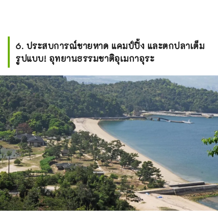
6. ประสบการณ์ชายหาด แคมป์ปิ้ง และตกปลาเต็ม
รูปแบบ! อุทยานธรรมชาติอุเมกาอุระ