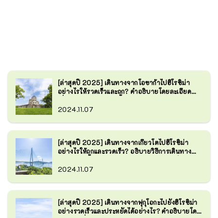
[ล่าสุดปี 2025] เดินทางจากโอซาก้าไปฮิโรชิม่า
อย่างไรให้รวดเร็วและถูก? คำอธิบายโดยละเอียด
เกี่ยวกับวิธีการเดินทางด้วยชินคันเซ็น รถบัส และ
รถยนต์!
2024.11.07
[ล่าสุดปี 2025] เดินทางจากเกียวโตไปฮิโรชิม่า
อย่างไรให้ถูกและรวดเร็ว? อธิบายวิธีการเดินทาง
โดยละเอียดด้วยชินคันเซ็น รถบัส และรถยนต์!
2024.11.07
[ล่าสุดปี 2025] เดินทางจากฟุกุโอกะไปยังฮิโรชิม่า
อย่างรวดเร็วและประหยัดได้อย่างไร? คำอธิบายโดย