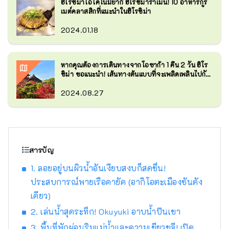
ฮิโรชิม่าโอโคโนมิยากิ ฮิโรชิม่าราเมน! 10 อาหารกูร์
เมต์คลาสสิกที่แนะนำในฮิโรชิม่า
2024.01.18
หากคุณต้องการเดินทางจากโอซาก้า 1 คืน 2 วัน ฮิโร
ชิม่า ขอแนะนำ! เส้นทางต้นแบบที่จะเพลิดเพลินไปกับ
มรดกโลกและธรรมชาติ
2024.08.27
สารบัญ
1. ลอยอยู่บนผิวน้ำอันเงียบสงบก็สดชื่น!
ประสบการณ์พายเรือคายัค (อากิโอตะเมืองซันดัง
เคียว)
2. เล่นน้ำสุดระทึก! Okuyuki อาบน้ำปีนเขา
3. พื้นที่พักผ่อนริมแม่น้ำและความเขียวขจี! เปิด