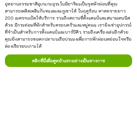
อุทยานธรรมชาติอุเกะกะอุระในมิยาจิมะเป็นจุดพักผ่อนที่คุณ
สามารถเพลิดเพลินกับทะเลและภูเขาได้ ในฤดูร้อน หาดทรายยาว
200 เมตรจะเปิดให้บริการ รวมถึงสถานที่ตั้งแคมป์และสนามเทนนิส
ด้วย มีกระท่อมที่พักสำหรับครอบครัวและหมู่คณะ เรายังเช่าอุปกรณ์
ที่จำเป็นสำหรับการตั้งแคมป์และบาร์บีคิว รวมถึงเครื่องเล่นอีกด้วย
คุณยังสามารถขอตกปลาบนเรือประมงเพื่อการพักผ่อนหย่อนใจหรือ
ล่องเรือรอบเกาะได้
คลิกที่นี่เพื่อดูหน้าแรกอย่างเป็นทางการ