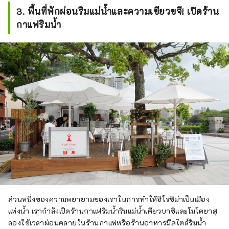
3. พื้นที่พักผ่อนริมแม่น้ำและความเขียวขจี! เปิดร้าน
กาแฟริมน้ำ
ส่วนหนึ่งของความพยายามของเราในการทำให้ฮิโรชิม่าเป็นเมือง
แห่งน้ำ เรากำลังเปิดร้านกาแฟริมน้ำริมแม่น้ำเคียวบาชิและโมโตยาสุ
ลองใช้เวลาผ่อนคลายในร้านกาแฟหรือร้านอาหารมีสไตล์ริมน้ำ