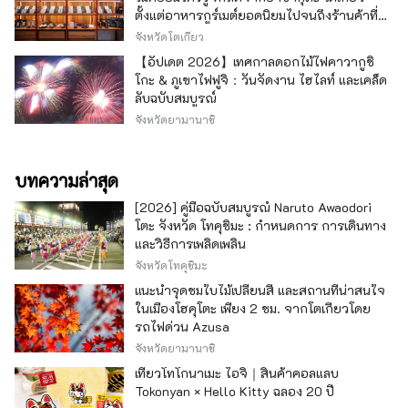
ตั้งแต่อาหารกูร์เมต์ยอดนิยมไปจนถึงร้านค้าที่มี
เอกลักษณ์ -
จังหวัดโตเกียว
【อัปเดต 2026】เทศกาลดอกไม้ไฟคาวากูชิ
โกะ & ภูเขาไฟฟูจิ：วันจัดงาน ไฮไลท์ และเคล็ด
ลับฉบับสมบูรณ์
จังหวัดยามานาชิ
บทความล่าสุด
[2026] คู่มือฉบับสมบูรณ์ Naruto Awaodori
โตะ จังหวัด โทคุชิมะ : กำหนดการ การเดินทาง
และวิธีการเพลิดเพลิน
จังหวัดโทคุชิมะ
แนะนำจุดชมใบไม้เปลี่ยนสี และสถานที่น่าสนใจ
ในเมืองโฮคุโตะ เพียง 2 ชม. จากโตเกียวโดย
รถไฟด่วน Azusa
จังหวัดยามานาชิ
เที่ยวโทโกนาเมะ ไอจิ｜สินค้าคอลแลบ
Tokonyan × Hello Kitty ฉลอง 20 ปี