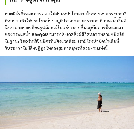
หาดนิไรซึ่งทอดยาวออกไปด้านหน้าโรงแรมเป็นชายหาดธรรมชาติ
ที่หายากซึ่งใช้ประโยชน์จากภูมิประเทศตามธรรมชาติ ทะเลน้ำตื้นที่
ใสสะอาดจะเปลี่ยนรูปลักษณ์ไปอย่างมากขึ้นอยู่กับการขึ้นและลง
ของกระแสน้ำ และคุณสามารถสังเกตสิ่งมีชีวิตหลากหลายชนิดได้
ในฐานะรีสอร์ทที่เป็นมิตรกับสิ่งแวดล้อม เรามีโรงบำบัดน้ำเสียที่
รับรองว่าไม่มีสิ่งปฏิกูลไหลลงสู่มหาสมุทรที่สวยงามแห่งนี้