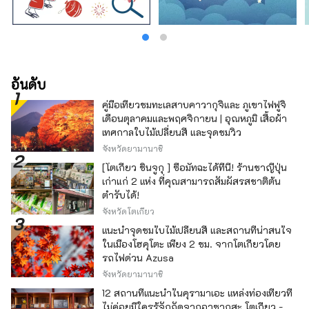
อันดับ
คู่มือเที่ยวชมทะเลสาบคาวากุจิและ ภูเขาไฟฟูจิ
เดือนตุลาคมและพฤศจิกายน | อุณหภูมิ เสื้อผ้า
เทศกาลใบไม้เปลี่ยนสี และจุดชมวิว
จังหวัดยามานาชิ
[โตเกียว ชินจูกุ ] ซื้อมัทฉะได้ที่นี่! ร้านชาญี่ปุ่น
เก่าแก่ 2 แห่ง ที่คุณสามารถสัมผัสรสชาติต้น
ตำรับได้!
จังหวัดโตเกียว
แนะนำจุดชมใบไม้เปลี่ยนสี และสถานที่น่าสนใจ
ในเมืองโฮคุโตะ เพียง 2 ชม. จากโตเกียวโดย
รถไฟด่วน Azusa
จังหวัดยามานาชิ
12 สถานที่แนะนำในคุรามาเอะ แหล่งท่องเที่ยวที่
ไม่ค่อยมีใครรู้จักถัดจากอาซากุสะ โตเกียว -