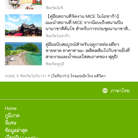
จังหวัดไอจิ
【คู่มือสถานที่จัดงาน MICE ในโอซาก้า】
แนะนำสถานที่ MICE จากนัมบะถึงสนามบิน
นานาชาติคันไซ สำหรับการประชุมนานาชาติ
และกิจกรรมองค์กร
จังหวัดโอซาก้า
คู่มือฉบับสมบูรณ์สำหรับฤดูกาลท่องเที่ยว
ชายหาด ทาคาฮามะ: เพลิดเพลินไปกับชายฝั่งที่
สวยงามและน้ำทะเลใสสะอาดของ ฟุคุอิ!
จังหวัดฟุกุอิ
HOME
จังหวัดโอกินาว่า
[โอกินาว่า] โรงแรมนิกโกะ อลิวิลา
language
ภาษาไทย
Home
ภูมิภาค
พิเศษ
ข้อมูลล่าสุด
เกี่ยวกับ Locally