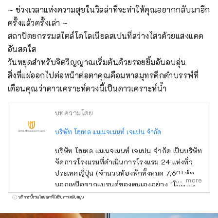
~ ช่วงเวลาแห่งความสุขในวิลล่าที่จะทำให้คุณอยากกลับมาอีก
ครั้งแล้วครั้งเล่า ~

สถาปัตยกรรมสไตล์โคโลเนียลสเปนที่สว่างไสวด้วยแสงแดด
อันสดใส

วันหยุดสำหรับจิตวิญญาณเริ่มต้นด้วยรอยยิ้มอันอบอุ่น

สิ่งที่แผ่ออกไปต่อหน้าต่อตาคุณคือมหาสมุทรดึกดำบรรพ์ที่
เตือนคุณว่าดาวเคราะห์ดวงนี้เป็นดาวเคราะห์น้ำ
บทความโดย
บริษัท โฮเทล แมเนจเมนท์ เจแปน จำกัด
บริษัท โฮเทล แมเนจเมนท์ เจแปน จำกัด เป็นบริษัท
จัดการโรงแรมที่ดำเนินการโรงแรม 24 แห่งทั่ว
ประเทศญี่ปุ่น (จำนวนห้องพักทั้งหมด 7,601 ห้อง)
more
นอกเหนือจากแบรนด์ของตนเองอย่าง "โอเรียน
ทัล โฮเทล" และ "โรงแรมโอเรียนทัล เอ็กซ์เพรส"
บริการนี้รวมโฆษณาที่ได้รับการสนับสนุน
แล้ว บริษัทยังบริหารและจัดการโรงแรมอีกหลาย
แห่ง เช่น "ฮิลตัน" "เชอราตัน" และ "โรงแรมนิก