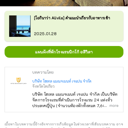
[โอกินาว่า Alivila] คำแนะนำเกี่ยวกับอาหารเช้า
2025.01.28
แผนผังที่พักโรงแรมนิกโก้ อลิวิลา
บทความโดย
บริษัท โฮเทล แมเนจเมนท์ เจแปน จำกัด
จังหวัดโตเกียว
บริษัท โฮเทล แมเนจเมนท์ เจแปน จำกัด เป็นบริษัท
จัดการโรงแรมที่ดำเนินการโรงแรม 24 แห่งทั่ว
more
ประเทศญี่ปุ่น (จำนวนห้องพักทั้งหมด 7,601 ห้อง)
นอกเหนือจากแบรนด์ของตนเองอย่าง "โอเรียน
ทัล โฮเทล" และ "โรงแรมโอเรียนทัล เอ็กซ์เพรส"
แล้ว บริษัทยังบริหารและจัดการโรงแรมอีกหลาย
เนื้อหาในบทความนี้อ้างอิงจากการเก็บข้อมูลในช่วงเวลาที่เขียนบทความ อาจ