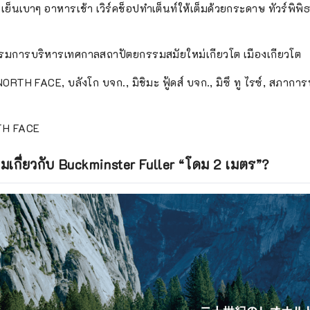
็นเบาๆ อาหารเช้า เวิร์คช็อปทำเต็นท์ให้เต็มด้วยกระดาษ ทัวร์พิพ
รรมการบริหารเทศกาลสถาปัตยกรรมสมัยใหม่เกียวโต เมืองเกียวโต
RTH FACE, บลังโก บจก., มิชิมะ ฟู้ดส์ บจก., มิซึ ทู ไรซ์, สภาการท
TH FACE
่ยมเกี่ยวกับ Buckminster Fuller “โดม 2 เมตร”?