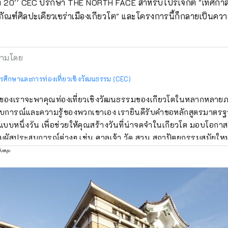
ที่ 20'' CEC ปรึกษา THE NORTH FACE สำหรับโปรเจ็กต์ "เทศก
ธภัณฑ์ศิลปะเคียวเซร่าเมืองเกียวโต" และโครงการนี้ก็กลายเป็นความ
ามโดย
รศึกษาและการท่องเที่ยวเชิงวัฒนธรรม (CEC)
" ของเราจะพาคุณท่องเที่ยวเชิงวัฒนธรรมของเกียวโตในหลากหลาย
บการณ์และความรู้ของพวกเขาเอง เรายินดีรับคำขอหลักสูตรมาตรฐ
แบบหนึ่งวัน เพื่อช่วยให้คุณสร้างวันที่น่าจดจำในเกียวโต มอบโอกาสให
มผัสประสบการณ์ต่างๆ เช่น ศาลเจ้า วัด สวน สถาปัตยกรรมสมัยให
 ศิลปะการแสดงแบบดั้งเดิม และอื่นๆ อีกมากมาย รวมถึงพบปะกับผู้ค
ับสนุน
ความทรงจำที่ดีที่สุด นอกจากทัวร์พร้อมไกด์แล้ว เรายังมอบประสบก
ต่กิจกรรมที่ใช้สถานที่อันเป็นเอกลักษณ์ ไปจนถึงแผนการที่ให้คุณได้
กียวโตอย่างเต็มที่ตลอดทั้งฤดูกาล