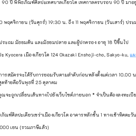
90 ปี พิพิธภัณฑ์ศิลปะเทศบาลเกียวโต เทศกาลครบรอบ 90 ปี มาอ
 10 พฤศจิกายน (วันศุกร์) 19:30 น. ถึง 11 พฤศจิกายน (วันเสาร์) ป
นประถม มัธยมต้น และมัธยมปลาย และผู้ปกครอง อายุ 18 ปีขึ้นไป
์ศิลปะ Kyocera เมืองเกียวโต 124 Okazaki Enshoji-cho, Sakyo-ku,
แผ
การสมัครจะได้รับการยอมรับตามลำดับก่อนหลังตั้งแต่เวลา 10.00 น. 
ดท้ายคือวันพุธที่ 25 ตุลาคม
ุณจะถูกเปลี่ยนเส้นทางไปยังเว็บไซต์ภายนอก * จำเป็นต้องลงทะเบ
ธภัณฑ์ศิลปะเคียวเซร่าเมืองเกียวโต อาคารหลักชั้น 1 ทางเข้าทิศตะวั
,000 เยน (รวมภาษีแล้ว)