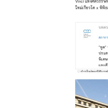
Vinci แห่งศตวรรษ
ใหม่เกียวโต x พิพิ
บทคว
สภากา
"ทูต
ประส
พิเศษ
และสั
อาหาร
บริการนี้รวมโฆษณาที่ได้รับการสน
สร้าง
ตั้งแ
ธรรมเ