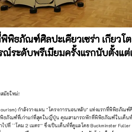
ี่พิพิธภัณฑ์ศิลปะเคียวเซร่า เกียวโต
์ระดับพรีเมียมครั้งแรกนับตั้งแต่
มัยใหม่!

ourism) กำลังวางแผน "โครงการนอนหลับ" แห่งแรกที่พิพิธภัณฑ์ศิ
พิธภัณฑ์ที่เก่าแก่ที่สุดในญี่ปุ่น คุณสามารถพักที่พิพิธภัณฑ์ในเต
ที่ ``โดม 2 เมตร'' ซึ่งเป็นเต็นท์ที่ดูแลโดย Buckminster Fuller 