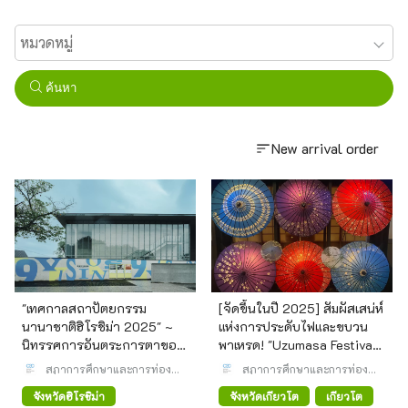
ค้นหา
New arrival order
"เทศกาลสถาปัตยกรรม
[จัดขึ้นในปี 2025] สัมผัสเสน่ห์
นานาชาติฮิโรชิม่า 2025" ~
แห่งการประดับไฟและขบวน
นิทรรศการอันตระการตาของ
พาเหรด! "Uzumasa Festival
สถาปนิกชาวญี่ปุ่นผู้ได้รับ
Spirit" ~กำหนดการและการ
สภาการศึกษาและการท่อง
สภาการศึกษาและการท่อง
รางวัลพริตซ์เกอร์ 9 ราย
เที่ยวเชิงวัฒนธรรม (CEC)
เดินทาง~
เที่ยวเชิงวัฒนธรรม (CEC)
จังหวัดฮิโรชิม่า
จังหวัดเกียวโต
เกียวโต