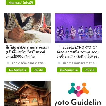
ฟุคุยามะ / โอโนมิจิ
สัมผัสประสบการณ์การย้อมผ้า
“การประชุม EXPO KYOTO”
ยูเซ็นที่ไม่เหมือนใครในทาวน์
ค้นพบความแข็งแกร่งและความ
เฮาส์ที่นิชิจิน เกียวโต
ลึกซึ้งของเกียวโตอีกครั้งที่งาน
World Expo!
สภาการศึกษาและการท่อง
สภาการศึกษาและการท่อง
เที่ยวเชิงวัฒนธรรม (CEC)
เที่ยวเชิงวัฒนธรรม (CEC)
จังหวัดเกียวโต
เกียวโต
จังหวัดเกียวโต
เกียวโต