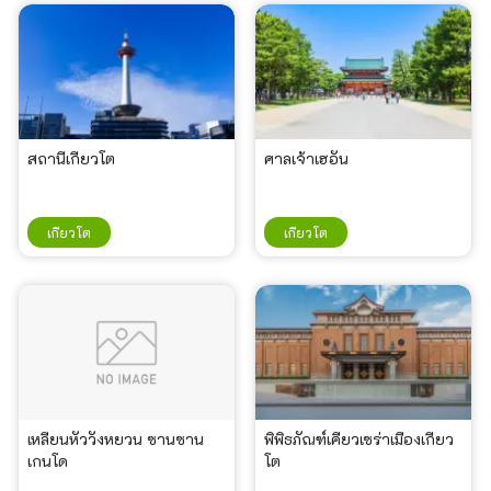
สถานีเกียวโต
ศาลเจ้าเฮอัน
เกียวโต
เกียวโต
เหลียนหัววังหยวน ซานซาน
พิพิธภัณฑ์เคียวเซร่าเมืองเกียว
เกนโด
โต