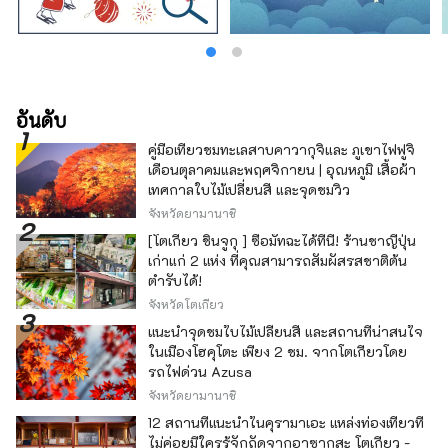
อันดับ
คู่มือเที่ยวชมทะเลสาบคาวากุจิและ ภูเขาไฟฟูจิ
เดือนตุลาคมและพฤศจิกายน | อุณหภูมิ เสื้อผ้า
เทศกาลใบไม้เปลี่ยนสี และจุดชมวิว
จังหวัดยามานาชิ
[โตเกียว ชินจูกุ ] ซื้อมัทฉะได้ที่นี่! ร้านชาญี่ปุ่น
เก่าแก่ 2 แห่ง ที่คุณสามารถสัมผัสรสชาติต้น
ตำรับได้!
จังหวัดโตเกียว
แนะนำจุดชมใบไม้เปลี่ยนสี และสถานที่น่าสนใจ
ในเมืองโฮคุโตะ เพียง 2 ชม. จากโตเกียวโดย
รถไฟด่วน Azusa
จังหวัดยามานาชิ
12 สถานที่แนะนำในคุรามาเอะ แหล่งท่องเที่ยวที่
ไม่ค่อยมีใครรู้จักถัดจากอาซากุสะ โตเกียว -