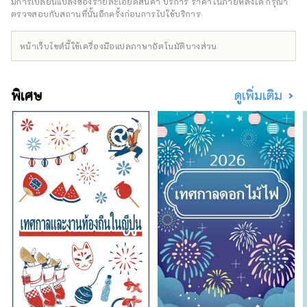
มีการเปลี่ยนแปลงของรายละเอียดสินค้า บริการ ราคาในภายหลังได้ กรุณา
แห่ง ผ่านเครือข่ายที่จะเกิดขึ้น ณ สถานที่จัดงาน
ตรวจสอบกับสถานที่นั้นอีกครั้งก่อนการไปใช้บริการ
************************************
Expo และในเกียวโต โอซาก้า คันไซ และทั่ว
***
ประเทศ เพื่อส่งเสริมการสร้างวัฏจักรที่ดีงาม
หน้าเว็บไซต์นี้ใช้เครื่องมือแปลภาษาอัตโนมัติบางส่วน
ระหว่างวัฒนธรรมและศิลปะ เศรษฐกิจ และสังคม
และอนาคตที่สุขสบายซึ่งชีวิตจะสดใส เราหวังว่า
งาน Expo จะเป็นโอกาสในการขยายวงกว้างของ
พิเศษ
ดูเพิ่มเติม
การร่วมสร้างสรรค์ในด้านวัฒนธรรมและศิลปะที่
หลากหลาย วิทยาศาสตร์และเทคโนโลยี และ
เศรษฐกิจกับประเทศต่างๆ ทั่วโลก
***********************************
องค์กรพัฒนาอุตสาหกรรมและเมืองใหม่ยูเมะชิมะ
(จำกัด) / เลขานุการ: สถาบันออกแบบเมืองเพื่อ
สุขภาพ (จำกัด) https://yumeshimakikou.org/
อาคาร Mainichi Shimbun 3-4-5 Umeda, Kita-
ku, Osaka 530-0001 อีเมล:
info@yumeshimakikou.com โทรศัพท์: 06-
6136-8803
*************************************
**