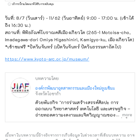
ญี่ปุ่นจะจัดขึ้นในช่วงเวลาเดียวกันหกเดือนกับงาน
บริการนี้รวมโฆษณาที่ได้รับการสนับสนุน
Osaka-Kansai Expo ซึ่งจะมีประเทศและภูมิภาค
เข้าร่วม 158 แห่ง และองค์กรระหว่างประเทศ 7
วันที่: 8/7 (วันเสาร์) - 11/62 (วันอาทิตย์) 9:00 - 17:00 น. (เข้าได้
แห่ง ผ่านเครือข่ายที่จะเกิดขึ้น ณ สถานที่จัดงาน
ถึง 16:30 น.)
Expo และในเกียวโต โอซาก้า คันไซ และทั่ว
สถานที่: พิพิธภัณฑ์โบราณคดีเมืองเกียวโต (265-1 Motoisa-cho,
ประเทศ เพื่อส่งเสริมการสร้างวัฏจักรที่ดีงาม
Imadegawa-dori Omiya Higashiniri, Kamigyo-ku, เมืองเกียวโต)
ระหว่างวัฒนธรรมและศิลปะ เศรษฐกิจ และสังคม
*เข้าชมฟรี *ปิดวันจันทร์ (เปิดวันจันทร์ ปิดวันธรรมดาถัดไป)
และอนาคตที่สุขสบายซึ่งชีวิตจะสดใส เราหวังว่า
https://www.kyoto-arc.or.jp/museum/
งาน Expo จะเป็นโอกาสในการขยายวงกว้างของ
การร่วมสร้างสรรค์ในด้านวัฒนธรรมและศิลปะที่
หลากหลาย วิทยาศาสตร์และเทคโนโลยี และ
บทความโดย
เศรษฐกิจกับประเทศต่างๆ ทั่วโลก
องค์กรพัฒนาอุตสาหกรรมและเมืองใหม่ยูเมชิมะ
***********************************
จังหวัดโอซาก้า
องค์กรพัฒนาอุตสาหกรรมและเมืองใหม่ยูเมะชิมะ
ด้วยพันธกิจ "การร่วมสร้างสรรค์ศิลปะ การ
(จำกัด) / เลขานุการ: สถาบันออกแบบเมืองเพื่อ
ออกแบบ วิทยาศาสตร์ เทคโนโลยี และเศรษฐกิจ –
สุขภาพ (จำกัด) https://yumeshimakikou.org/
more
ถ่ายทอดความงดงามและจิตวิญญาณของญี่ปุ่นสู่
อาคาร Mainichi Shimbun 3-4-5 Umeda,
โลก และสร้างอนาคต" เทศกาลศิลปะนานาชาติ
Kita-ku, Osaka 530-0001 อีเมล:
ญี่ปุ่นจะจัดขึ้นในช่วงเวลาเดียวกันหกเดือนกับงาน
info@yumeshimakikou.com โทรศัพท์: 06-
Osaka-Kansai Expo ซึ่งจะมีประเทศและภูมิภาค
เนื้อหาในบทความนี้อ้างอิงจากการเก็บข้อมูลในช่วงเวลาที่เขียนบทความ อาจ
6136-8803
เข้าร่วม 158 แห่ง และองค์กรระหว่างประเทศ 7