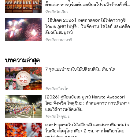
ตั้งแต่อาหารกูร์เมต์ยอดนิยมไปจนถึงร้านค้าที่มี
เอกลักษณ์ -
จังหวัดโตเกียว
【อัปเดต 2026】เทศกาลดอกไม้ไฟคาวากูชิ
โกะ & ภูเขาไฟฟูจิ：วันจัดงาน ไฮไลท์ และเคล็ด
ลับฉบับสมบูรณ์
จังหวัดยามานาชิ
บทความล่าสุด
7 จุดแนะนำชมใบไม้เปลี่ยนสีใน เกียวโต
จังหวัดเกียวโต
[2026] คู่มือฉบับสมบูรณ์ Naruto Awaodori
โตะ จังหวัด โทคุชิมะ : กำหนดการ การเดินทาง
และวิธีการเพลิดเพลิน
จังหวัดโทคุชิมะ
แนะนำจุดชมใบไม้เปลี่ยนสี และสถานที่น่าสนใจ
ในเมืองโฮคุโตะ เพียง 2 ชม. จากโตเกียวโดย
รถไฟด่วน Azusa