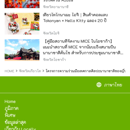
จังหวัดยามานาชิ
เที่ยวโทโกนาเมะ ไอจิ｜สินค้าคอลแลบ
Tokonyan × Hello Kitty ฉลอง 20 ปี
จังหวัดไอจิ
【คู่มือสถานที่จัดงาน MICE ในโอซาก้า】
แนะนำสถานที่ MICE จากนัมบะถึงสนามบิน
นานาชาติคันไซ สำหรับการประชุมนานาชาติ
และกิจกรรมองค์กร
จังหวัดโอซาก้า
HOME
จังหวัดเกียวโต
โครงการความร่วมมือเทศกาลศิลปะนานาชาติของญี่ปุ่นครั้
language
ภาษาไทย
Home
ภูมิภาค
พิเศษ
ข้อมูลล่าสุด
เกี่ยวกับ Locally