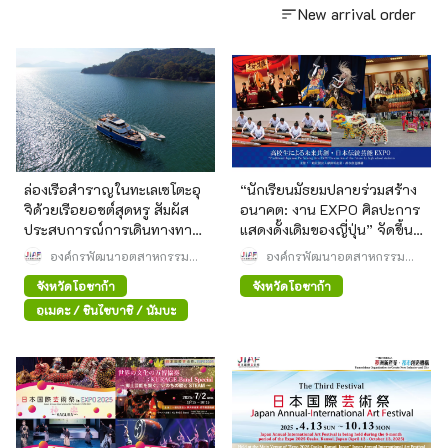
New arrival order
ล่องเรือสำราญในทะเลเซโตะอุ
“นักเรียนมัธยมปลายร่วมสร้าง
จิด้วยเรือยอชต์สุดหรู สัมผัส
อนาคต: งาน EXPO ศิลปะการ
ประสบการณ์การเดินทางทาง
แสดงดั้งเดิมของญี่ปุ่น” จัดขึ้นที่
ทะเลเพื่อชมอาหารเลิศรส
พื้นที่จัดงาน Osaka Kansai
องค์กรพัฒนาอุตสาหกรรม
องค์กรพัฒนาอุตสาหกรรม
เครื่องปั้นดินเผาบิเซ็น และ
และเมืองใหม่ยูเมชิมะ
Expo!
และเมืองใหม่ยูเมชิมะ
จังหวัดโอซาก้า
จังหวัดโอซาก้า
ทัศนียภาพอันงดงามของเกาะ
โชโดชิมะ
อุเมดะ / ชินไซบาชิ / นัมบะ