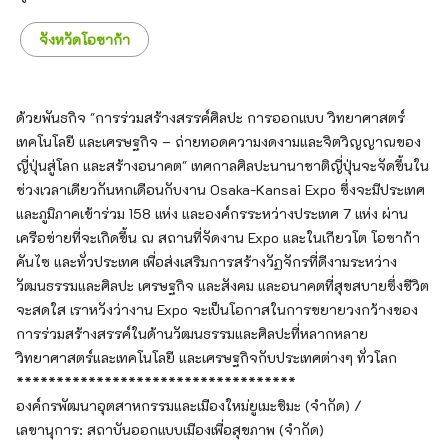
จังหวัดโอซาก้า
ด้วยพันธกิจ "การร่วมสร้างสรรค์ศิลปะ การออกแบบ วิทยาศาสตร์
เทคโนโลยี และเศรษฐกิจ – ถ่ายทอดความงดงามและจิตวิญญาณของ
ญี่ปุ่นสู่โลก และสร้างอนาคต" เทศกาลศิลปะนานาชาติญี่ปุ่นจะจัดขึ้นใน
ช่วงเวลาเดียวกันหกเดือนกับงาน Osaka-Kansai Expo ซึ่งจะมีประเทศ
และภูมิภาคเข้าร่วม 158 แห่ง และองค์กรระหว่างประเทศ 7 แห่ง ผ่าน
เครือข่ายที่จะเกิดขึ้น ณ สถานที่จัดงาน Expo และในเกียวโต โอซาก้า
คันไซ และทั่วประเทศ เพื่อส่งเสริมการสร้างวัฏจักรที่ดีงามระหว่าง
วัฒนธรรมและศิลปะ เศรษฐกิจ และสังคม และอนาคตที่สุขสบายซึ่งชีวิต
จะสดใส เราหวังว่างาน Expo จะเป็นโอกาสในการขยายวงกว้างของ
การร่วมสร้างสรรค์ในด้านวัฒนธรรมและศิลปะที่หลากหลาย
วิทยาศาสตร์และเทคโนโลยี และเศรษฐกิจกับประเทศต่างๆ ทั่วโลก
***********************************
องค์กรพัฒนาอุตสาหกรรมและเมืองใหม่ยูเมะชิมะ (จำกัด) /
เลขานุการ: สถาบันออกแบบเมืองเพื่อสุขภาพ (จำกัด)