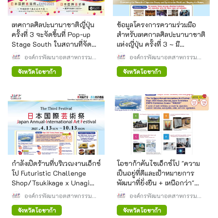
เทศกาลศิลปะนานาชาติญี่ปุ่น
ข้อมูลโครงการความร่วมมือ
ครั้งที่ 3 จะจัดขึ้นที่ Pop-up
สำหรับเทศกาลศิลปะนานาชาติ
Stage South ในสถานที่จัด
แห่งญี่ปุ่น ครั้งที่ 3 ~ มี
งาน Osaka Kansai Expo
โครงการต่างๆ กว่า 58
องค์กรพัฒนาอุตสาหกรรม
องค์กรพัฒนาอุตสาหกรรม
และเมืองใหม่ยูเมชิมะ
โครงการที่ร่วมมือกัน ซึ่งรวมถึง
และเมืองใหม่ยูเมชิมะ
จังหวัดโอซาก้า
จังหวัดโอซาก้า
หอศิลป์และพิพิธภัณฑ์ทั่ว
ประเทศ!
กำลังเปิดร้านที่บริเวณงานเอ็กซ์
โอซาก้าคันไซเอ็กซ์โป "ความ
โป Futuristic Challenge
เป็นอยู่ที่ดีและเป้าหมายการ
Shop/Tsukikage x Unagi
พัฒนาที่ยั่งยืน + เหนือกว่า"
Pie สาขาโอซาก้า Kansai
แนะนำผู้แสดงสินค้าโซน D
องค์กรพัฒนาอุตสาหกรรม
องค์กรพัฒนาอุตสาหกรรม
Expo
และเมืองใหม่ยูเมชิมะ
และเมืองใหม่ยูเมชิมะ
จังหวัดโอซาก้า
จังหวัดโอซาก้า