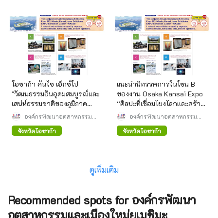
โอซาก้า คันไซ เอ็กซ์โป
แนะนำนิทรรศการในโซน B
"วัฒนธรรมอันอุดมสมบูรณ์และ
ของงาน Osaka Kansai Expo
เสน่ห์ธรรมชาติของภูมิภาค
“ศิลปะที่เชื่อมโยงโลกและสร้าง
ต่างๆ ของญี่ปุ่น" แนะนำผู้จัด
อนาคต”
องค์กรพัฒนาอุตสาหกรรม
องค์กรพัฒนาอุตสาหกรรม
แสดงโซน C
และเมืองใหม่ยูเมชิมะ
และเมืองใหม่ยูเมชิมะ
จังหวัดโอซาก้า
จังหวัดโอซาก้า
ดูเพิ่มเติม
Recommended spots for องค์กรพัฒนา
อุตสาหกรรมและเมืองใหม่ยูเมชิมะ