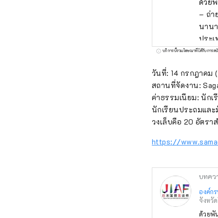
ด้วยพ
– ถ่
นานาช
ประเท
เกิดข
บริการนี้รวมโฆษณาที่ได้รับการสน
การสร
วันที่: 14 กรกฎาคม (
สบายซ
สถานที่จัดงาน: Sag
สร้า
ค่าธรรมเนียม: นักเ
เศรษ
นักเรียนประถมและมั
พัฒนา
วงเล็บคือ 20 อัตรา
สุขภา
Kita-
https://www.sama
8803
บทคว
องค์กร
จังหวั
ด้วยพั