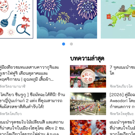
บทความล่าสุด
คู่มือเที่ยวชมทะเลสาบคาวากุจิและ
7 จุดแนะนำชมใ
ภูเขาไฟฟูจิ เดือนตุลาคมและ
โต
พฤศจิกายน | อุณหภูมิ เสื้อผ้า
เทศกาลใบไม้เปลี่ยนสี และจุดชมวิว
จังหวัดยามานาชิ
จังหวัดเกียวโต
[โตเกียว ชินจูกุ ] ซื้อมัทฉะได้ที่นี่! ร้าน
[2026] คู่มือ
ชาญี่ปุ่นเก่าแก่ 2 แห่ง ที่คุณสามารถ
Awaodori โตะ 
สัมผัสรสชาติต้นตำรับได้!
กำหนดการ กา
เพลิดเพลิน
จังหวัดโตเกียว
จังหวัดโทคุชิมะ
แนะนำจุดชมใบไม้เปลี่ยนสี และสถาน
แนะนำจุดชมใบ
ที่น่าสนใจในเมืองโฮคุโตะ เพียง 2 ชม.
ที่น่าสนใจในเ
จากโตเกียวโดยรถไฟด่วน Azusa
จากโตเกียวโ