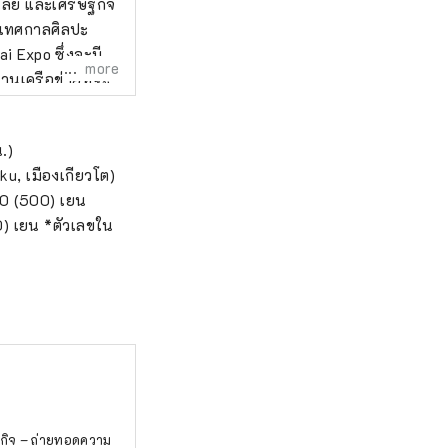
โลยี และเศรษฐกิจ
 เทศกาลศิลปะ
i Expo ซึ่งจะมี
more
านเครือข่ายที่จะ
ศ เพื่อส่งเสริม
 และอนาคตที่สุข
.)
้างของการร่วม
u, เมืองเกียวโต)
โนโลยี และ
00 (500) เยน
**** องค์กร
0) เยน *ตัวเลขใน
อกแบบเมืองเพื่อ
un 3-4-5 Umeda,
์: 06-6136-
ฐกิจ – ถ่ายทอดความ