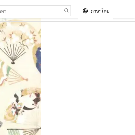
language
ภาษาไทย