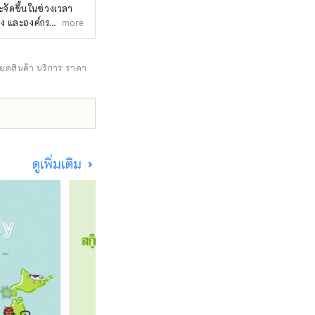
จัดขึ้นในช่วงเวลา
่ง และองค์กรระหว่าง
more
 คันไซ และทั่วประเทศ
และอนาคตที่สุขสบาย
งสรรค์ในด้าน
ียดสินค้า บริการ ราคา
างๆ ทั่วโลก
ะชิมะ (จำกัด) /
อาคาร Mainichi
com โทรศัพท์: 06-
ดูเพิ่มเติม