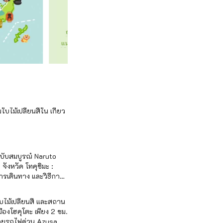
บไม้เปลี่ยนสีใน เกียว
ฉบับสมบูรณ์ Naruto
จังหวัด โทคุชิมะ :
รเดินทาง และวิธีการ
ไม้เปลี่ยนสี และสถาน
มืองโฮคุโตะ เพียง 2 ชม.
ดยรถไฟด่วน Azusa