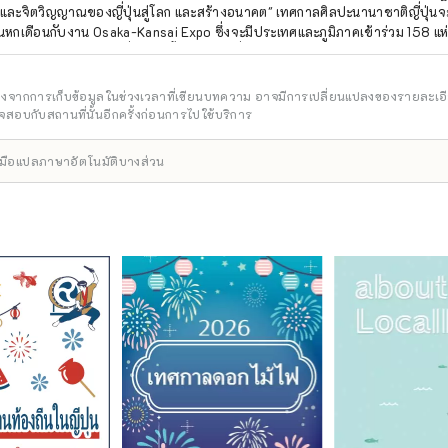
ละจิตวิญญาณของญี่ปุ่นสู่โลก และสร้างอนาคต" เทศกาลศิลปะนานาชาติญี่ปุ่นจะ
ันหกเดือนกับงาน Osaka-Kansai Expo ซึ่งจะมีประเทศและภูมิภาคเข้าร่วม 158 แห
 7 แห่ง ผ่านเครือข่ายที่จะเกิดขึ้น ณ สถานที่จัดงาน Expo และในเกียวโต โอซาก้า
่งเสริมการสร้างวัฏจักรที่ดีงามระหว่างวัฒนธรรมและศิลปะ เศรษฐกิจ และสังคม 
วิตจะสดใส เราหวังว่างาน Expo จะเป็นโอกาสในการขยายวงกว้างของการร่วมสร้า
อิงจากการเก็บข้อมูลในช่วงเวลาที่เขียนบทความ อาจมีการเปลี่ยนแปลงของรายละเอ
รรมและศิลปะที่หลากหลาย วิทยาศาสตร์และเทคโนโลยี และเศรษฐกิจกับประเทศต่
สอบกับสถานที่นั้นอีกครั้งก่อนการไปใช้บริการ
****************************** องค์กรพัฒนาอุตสาหกรรมและเมืองใหม่ยูเม
การ: สถาบันออกแบบเมืองเพื่อสุขภาพ (จำกัด) https://yumeshimakikou.org/ 
ื่องมือแปลภาษาอัตโนมัติบางส่วน
un 3-4-5 Umeda, Kita-ku, Osaka 530-0001 อีเมล: info@yumeshimakikou.
8803 ***************************************