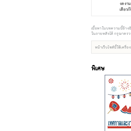
งดงามแ
เดียวก
ประเทศ
เพื่อส
ซึ่งชี
เนื้อหาในบทความนี้อ้าง
วัฒนธ
ในภายหลังได้ กรุณาตรวจ
*****
เลขานุ
หน้าเว็บไซต์นี้ใช้เคร
Shimb
6136-
พิเศษ