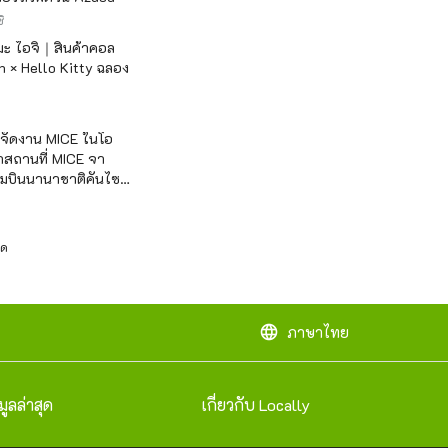
ิ
เมะ ไอจิ｜สินค้าคอล
 × Hello Kitty ฉลอง
ี่จัดงาน MICE ในโอ
สถานที่ MICE จา
ามบินนานาชาติคันไซ
ะชุมนานาชาติและ
กร
ัด
language
ภาษาไทย
มูลล่าสุด
เกี่ยวกับ Locally