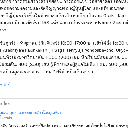
ันธกิจ "การร่วมสร้างสรรค์ศิลปะ การออกแบบ วิทยาศาสตร์ เทคโน
ายทอดความงดงามและจิตวิญญาณของญี่ปุ่นสู่โลก และสร้างอนาคต"
าติญี่ปุ่นจะจัดขึ้นในช่วงเวลาเดียวกันหกเดือนกับงาน Osaka-Kansa
ศและภูมิภาคเข้าร่วม 158 แห่ง และองค์กรระหว่างประเทศ 7 แห่ง ผ่
ึ้น ณ สถานที่จัดงาน Expo และในเกียวโต โอซาก้า คันไซ และทั่วประเท
ับสนุน
้างวัฏจักรที่ดีงามระหว่างวัฒนธรรมและศิลปะ เศรษฐกิจ และสังคม
วันศุกร์) - 9 ตุลาคม (วันจันทร์) 10:00-17:00 น. (เข้าได้ถึง 16:30 น
ึ่งชีวิตจะสดใส เราหวังว่างาน Expo จะเป็นโอกาสในการขยายวงกว
a Arashiyama Bunkakan (11 Saga Tenryuji Aonobaba-cho, Ukyo-k
งสรรค์ในด้านวัฒนธรรมและศิลปะที่หลากหลาย วิทยาศาสตร์และเทค
รียนทั่วไป/มหาวิทยาลัย: 1,000 (900) เยน นักเรียนมัธยมปลาย: 6
ฐกิจกับประเทศต่างๆ ทั่วโลก *******************************
ธยมต้น: 400 (350) เยน ผู้พิการและผู้ดูแลไม่เกิน 1 คน: 600 (50
อุตสาหกรรมและเมืองใหม่ยูเมะชิมะ (จำกัด) / เลขานุการ: สถาบันอ
สำหรับหมู่คณะมากกว่า 1 คน *ฟรีสำหรับเด็กทารก
พ (จำกัด) https://yumeshimakikou.org/ อาคาร Mainichi Shimb
ku, Osaka 530-0001 อีเมล: info@yumeshimakikou.com โทรศัพท
c.jp/
 ***************************************
ามโดย
พัฒนาอุตสาหกรรมและเมืองใหม่ยูเมชิมะ
ดโอซาก้า
นธกิจ "การร่วมสร้างสรรค์ศิลปะ การออกแบบ วิทยาศาสตร์ เทคโนโลยี และเศรษ