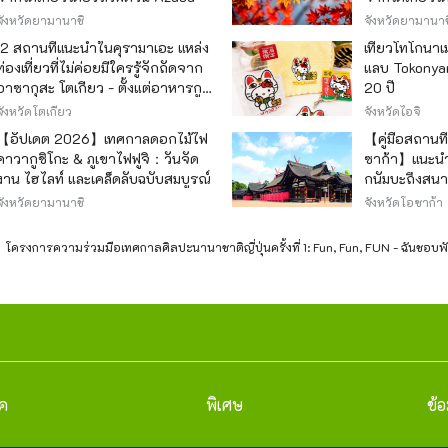
จังหวัดยามานาชิ
จังหวัดยามานาช
12 สถานที่แนะนำในคุรามาเอะ แหล่ง
เที่ยวโทโกนา
ท่องเที่ยวที่ไม่ค่อยมีใครรู้จักถัดจาก
แลบ Tokonyan
อาซากุสะ โตเกียว - ตั้งแต่อาหารกูร์
20 ปี
เมต์ยอดนิยมไปจนถึงร้านค้าที่มี
จังหวัดโตเกียว
จังหวัดไอจิ
เอกลักษณ์ -
【อัปเดต 2026】เทศกาลดอกไม้ไฟ
【คู่มือสถานท
คาวากูชิโกะ & ภูเขาไฟฟูจิ：วันจัด
ซาก้า】แนะนำ
งาน ไฮไลท์ และเคล็ดลับฉบับสมบูรณ์
กนัมบะถึงสน
สำหรับการปร
จังหวัดยามานาชิ
จังหวัดโอซาก้า
กิจกรรมองค์
โครงการความร่วมมือเทศกาลศิลปะนานาชาติญี่ปุ่นครั้งที่ 1: Fun, Fun, FUN - ฉันชอบพ
าค
พิเศษ
ข้อ