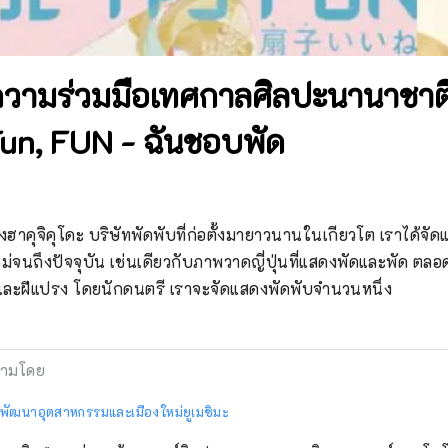
ามร่วมมือเทศกาลศิลปะนานาชาติญี่
, Fun, FUN - ฉันชอบพัด
ฮาคุจิคุโดะ บริษัทพัดพับที่ก่อตั้งมายาวนานในเกียวโต เราได้จัดแ
่จนถึงปัจจุบัน เช่นเดียวกับภาพวาดญี่ปุ่นที่แสดงพัดและพัด ตลอ
สียงและฝีแปรง โดยนักดนตรี เราจะจัดแสดงพัดพับจำนวนหนึ่ง
ามโดย
รพัฒนาอุตสาหกรรมและเมืองใหม่ยูเมชิมะ